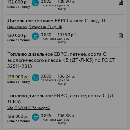
0.825
108.90 р.
*
132 000 р.
*
плотность
цена за
цена за тонну
литр
Дизельное топливо ЕВРО, класс С, вид III
Нижнекамск, Татарстан, Таиф-НК
0.830
107.90 р.
*
130 000 р.
*
плотность
цена за
цена за тонну
литр
Топливо дизельное ЕВРО, летнее, сорта C,
экологического класса К5 (ДТ-Л-К5) по ГОСТ
32511-2013
0.830
106.24 р.
*
128 000 р.
*
плотность
цена за
цена за тонну
литр
Топливо дизельное ЕВРО, летнее, сорта С,(ДТ-
Л-К5)
Уфа, ПАО АНК "Башнефть"
0.835
106.88 р.
*
128 000 р.
*
плотность
цена за
цена за тонну
литр