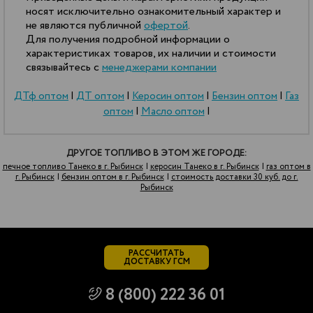
носят исключительно ознакомительный характер и
не являются публичной
офертой
.
Для получения подробной информации о
характеристиках товаров, их наличии и стоимости
связывайтесь с
менеджерами компании
ДТф оптом
|
ДТ оптом
|
Керосин оптом
|
Бензин оптом
|
Газ
оптом
|
Масло оптом
|
ДРУГОЕ ТОПЛИВО В ЭТОМ ЖЕ ГОРОДЕ:
печное топливо Танеко в г. Рыбинск
|
керосин Танеко в г. Рыбинск
|
газ оптом в
г. Рыбинск
|
бензин оптом в г. Рыбинск
|
стоимость доставки 30 куб. до г.
Рыбинск
РАССЧИТАТЬ
ДОСТАВКУ ГСМ
8 (800) 222 36 01