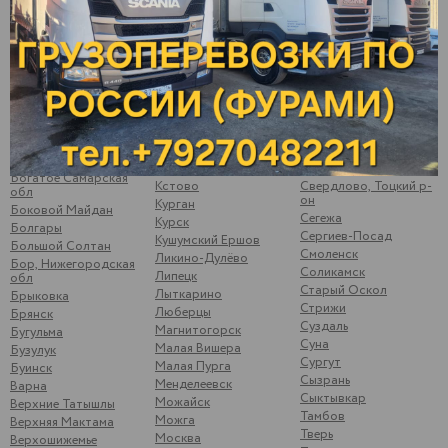
Балаково
Киров
Пугачев
Балахна
Кирово-Чепецк
Ромоданово
Балезино
Ковров
Рыбинск
Балтаси
Королев
Рыбная Слобода
Батайск
Кострома
Рязань
Батово
Котлас
Самара
Бахтеевка Ульяновская
Котово
Санкт-Петербург
обл
Кошки
Саранск
Бобылевка
Красноуфимск
Сарапул
Саратовская обл
Красноярск
Саратов
Богатое Самарская
Кстово
Свердлово, Тоцкий р-
обл
он
Курган
Боковой Майдан
Сегежа
Курск
Болгары
Сергиев-Посад
Кушумский Ершов
Большой Солтан
Смоленск
Ликино-Дулёво
Бор, Нижегородская
Соликамск
Липецк
обл
Старый Оскол
Лыткарино
Брыковка
Стрижи
Люберцы
Брянск
Суздаль
Магнитогорск
Бугульма
Суна
Малая Вишера
Бузулук
Сургут
Малая Пурга
Буинск
Сызрань
Менделеевск
Варна
Сыктывкар
Можайск
Верхние Татышлы
Тамбов
Можга
Верхняя Мактама
Тверь
Москва
Верхошижемье