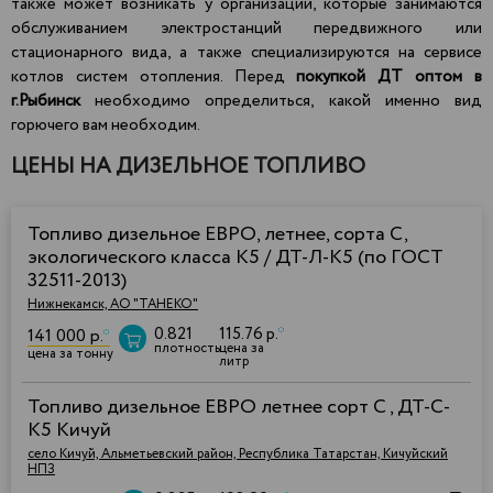
также может возникать у организаций, которые занимаются
обслуживанием электростанций передвижного или
стационарного вида, а также специализируются на сервисе
котлов систем отопления. Перед
покупкой ДТ оптом в
г.Рыбинск
необходимо определиться, какой именно вид
горючего вам необходим.
ЦЕНЫ НА ДИЗЕЛЬНОЕ ТОПЛИВО
Топливо дизельное ЕВРО, летнее, сорта С,
экологического класса К5 / ДТ-Л-К5 (по ГОСТ
32511-2013)
Нижнекамск, АО "ТАНЕКО"
0.821
115.76 р.
*
141 000 р.
*
плотность
цена за
цена за тонну
литр
Топливо дизельное ЕВРО летнее сорт C , ДТ-C-
К5 Кичуй
село Кичуй, Альметьевский район, Республика Татарстан, Кичуйский
НПЗ