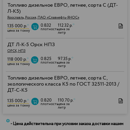
Топливо дизельное ЕВРО, летнее, сорта С (ДТ-
Л-К5)
Ярославль, Россия, ПАО «Славнефть-ЯНОС»
0.832
112.32 р.
*
135 000 р.
*
плотность
цена за
цена за тонну
литр
ДТ Л-К-5 Орск НПЗ
ОРСК, НПЗ
0.825
97.35 р.
*
118 000 р.
*
плотность
цена за
цена за тонну
литр
Топливо дизельное ЕВРО, летнее, сорта С,
экологического класса К5 по ГОСТ 32511-2013 /
ДТ-С-К5
0.820
110.70 р.
*
135 000 р.
*
плотность
цена за
цена за тонну
литр
*
- Цена действительна при условии заказа доставки нашим