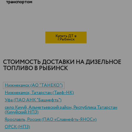
транспортом
Купить ДТ в
г.Рыбинск
СТОИМОСТЬ ДОСТАВКИ НА ДИЗЕЛЬНОЕ
ТОПЛИВО В РЫБИНСК
Нижнекамск (АО "ТАНЕКО")
Нижнекамск, Татарстан (Таиф-НК)
Уфа (ПАО АНК "Башнефть")
село Кичуй, Альметьевский район, Республика Татарстан
(Кичуйский НПЗ)
Ярославль, Россия (ПАО «Славнефть-ЯНОС»)
ОРСК (НПЗ)