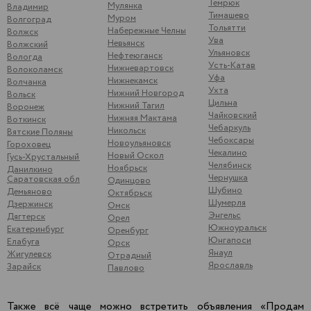
Темрюк
Мулянка
Владимир
Тимашево
Муром
Волгоград
Тольятти
Набережные Челны
Волжск
Ува
Невьянск
Волжский
Ульяновск
Нефтеюганск
Вологда
Усть-Катав
Нижневартовск
Волоколамск
Уфа
Нижнекамск
Волчанка
Ухта
Нижний Новгород
Вольск
Цильна
Нижний Тагил
Воронеж
Чайковский
Нижняя Мактама
Воткинск
Чебаркуль
Никольск
Вятские Поляны
Чебоксары
Новоульяновск
Гороховец
Чекалино
Новый Оскол
Гусь-Хрустальный
Челябинск
Ноябрьск
Данилкино
Чернушка
Саратовская обл
Одинцово
Шубино
Демьяново
Октябрьск
Шумерля
Дзержинск
Омск
Энгельс
Дягтерск
Орел
Южноуральск
Екатеринбург
Оренбург
Юнгапоси
Елабуга
Орск
Янаул
Жигулевск
Отрадный
Ярославль
Зарайск
Павлово
Также всё чаще можно встретить объявления «Продам