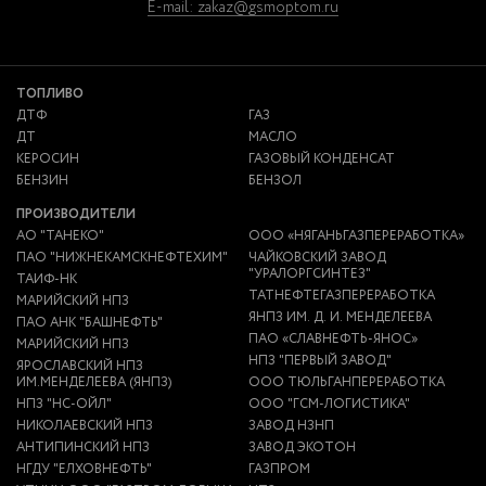
E-mail: zakaz@gsmoptom.ru
ТОПЛИВО
ДТФ
ГАЗ
ДТ
МАСЛО
КЕРОСИН
ГАЗОВЫЙ КОНДЕНСАТ
БЕНЗИН
БЕНЗОЛ
ПРОИЗВОДИТЕЛИ
АО "ТАНЕКО"
ООО «НЯГАНЬГАЗПЕРЕРАБОТКА»
ПАО "НИЖНЕКАМСКНЕФТЕХИМ"
ЧАЙКОВСКИЙ ЗАВОД
"УРАЛОРГСИНТЕЗ"
ТАИФ-НК
ТАТНЕФТЕГАЗПЕРЕРАБОТКА
МАРИЙСКИЙ НПЗ
ЯНПЗ ИМ. Д. И. МЕНДЕЛЕЕВА
ПАО АНК "БАШНЕФТЬ"
ПАО «СЛАВНЕФТЬ-ЯНОС»
МАРИЙСКИЙ НПЗ
НПЗ "ПЕРВЫЙ ЗАВОД"
ЯРОСЛАВСКИЙ НПЗ
ИМ.МЕНДЕЛЕЕВА (ЯНПЗ)
ООО ТЮЛЬГАНПЕРЕРАБОТКА
НПЗ "НС-ОЙЛ"
ООО "ГСМ-ЛОГИСТИКА"
НИКОЛАЕВСКИЙ НПЗ
ЗАВОД НЗНП
АНТИПИНСКИЙ НПЗ
ЗАВОД ЭКОТОН
НГДУ "ЕЛХОВНЕФТЬ"
ГАЗПРОМ