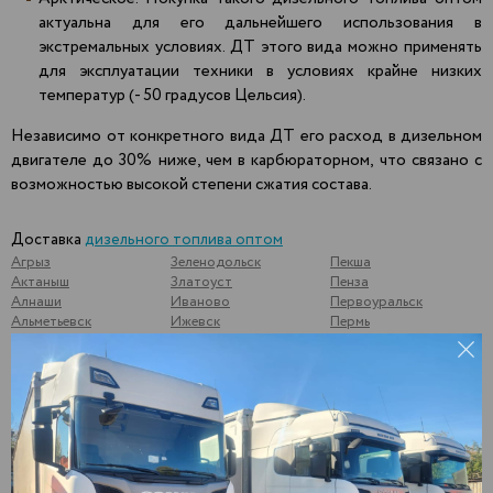
актуальна для его дальнейшего использования в
экстремальных условиях. ДТ этого вида можно применять
для эксплуатации техники в условиях крайне низких
температур (- 50 градусов Цельсия).
Независимо от конкретного вида ДТ его расход в дизельном
двигателе до 30% ниже, чем в карбюраторном, что связано с
возможностью высокой степени сжатия состава.
Доставка
дизельного топлива оптом
Агрыз
Зеленодольск
Пекша
Актаныш
Златоуст
Пенза
Алнаши
Иваново
Первоуральск
Альметьевск
Ижевск
Пермь
Арамиль
Йошкар-Ола
Подольск
Арзамас
Казань
Подосинки
Арск
Калининск
Подымалово
Арти
Калуга
Покачи
Архангельск
Камышлов
Полевской
Аша
Катайск
Почеп
Бавлы
Кемь
Починки
Бакуры
Киржач
Псков