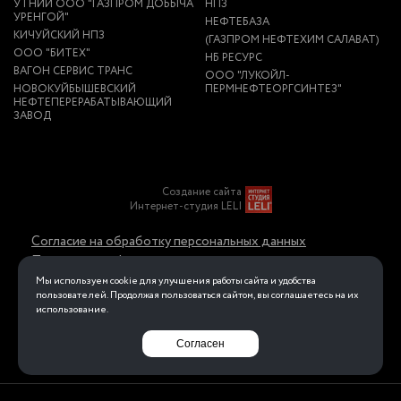
УТНИИ ООО "ГАЗПРОМ ДОБЫЧА
НПЗ
УРЕНГОЙ"
НЕФТЕБАЗА
КИЧУЙСКИЙ НПЗ
(ГАЗПРОМ НЕФТЕХИМ САЛАВАТ)
ООО "БИТЕХ"
НБ РЕСУРС
ВАГОН СЕРВИС ТРАНС
ООО "ЛУКОЙЛ-
НОВОКУЙБЫШЕВСКИЙ
ПЕРМНЕФТЕОРГСИНТЕЗ"
НЕФТЕПЕРЕРАБАТЫВАЮЩИЙ
ЗАВОД
Создание сайта
Интернет-студия LELI
Согласие на обработку персональных данных
Политика конфиденциальности в отношении
обработки персональных данных
Мы используем cookie для улучшения работы сайта и удобства
пользователей. Продолжая пользоваться сайтом, вы соглашаетесь на их
использование.
Перейти на полную версию
Согласен