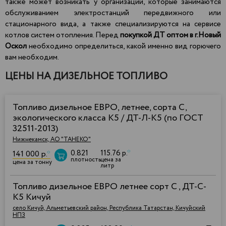
также может возникать у организаций, которые занимаются
обслуживанием электростанций передвижного или
стационарного вида, а также специализируются на сервисе
котлов систем отопления. Перед
покупкой ДТ оптом в г.Новый
Оскол
необходимо определиться, какой именно вид горючего
вам необходим.
ЦЕНЫ НА ДИЗЕЛЬНОЕ ТОПЛИВО
Топливо дизельное ЕВРО, летнее, сорта С,
экологического класса К5 / ДТ-Л-К5 (по ГОСТ
32511-2013)
Нижнекамск, АО "ТАНЕКО"
0.821
115.76 р.
*
141 000 р.
*
плотность
цена за
цена за тонну
литр
Топливо дизельное ЕВРО летнее сорт C , ДТ-C-
К5 Кичуй
село Кичуй, Альметьевский район, Республика Татарстан, Кичуйский
НПЗ