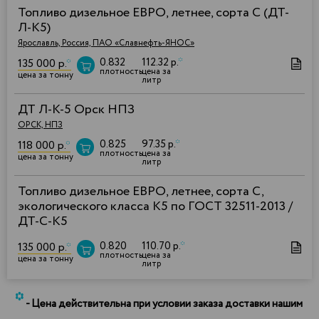
Топливо дизельное ЕВРО, летнее, сорта С (ДТ-
Л-К5)
Ярославль, Россия, ПАО «Славнефть-ЯНОС»
0.832
112.32 р.
*
135 000 р.
*
плотность
цена за
цена за тонну
литр
ДТ Л-К-5 Орск НПЗ
ОРСК, НПЗ
0.825
97.35 р.
*
118 000 р.
*
плотность
цена за
цена за тонну
литр
Топливо дизельное ЕВРО, летнее, сорта С,
экологического класса К5 по ГОСТ 32511-2013 /
ДТ-С-К5
0.820
110.70 р.
*
135 000 р.
*
плотность
цена за
цена за тонну
литр
*
- Цена действительна при условии заказа доставки нашим