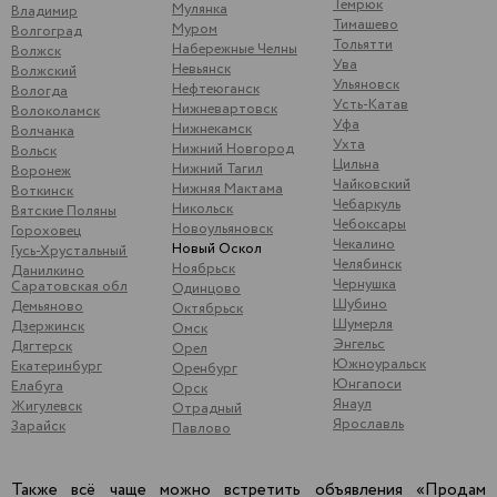
Темрюк
Мулянка
Владимир
Тимашево
Муром
Волгоград
Тольятти
Набережные Челны
Волжск
Ува
Невьянск
Волжский
Ульяновск
Нефтеюганск
Вологда
Усть-Катав
Нижневартовск
Волоколамск
Уфа
Нижнекамск
Волчанка
Ухта
Нижний Новгород
Вольск
Цильна
Нижний Тагил
Воронеж
Чайковский
Нижняя Мактама
Воткинск
Чебаркуль
Никольск
Вятские Поляны
Чебоксары
Новоульяновск
Гороховец
Чекалино
Новый Оскол
Гусь-Хрустальный
Челябинск
Ноябрьск
Данилкино
Чернушка
Саратовская обл
Одинцово
Шубино
Демьяново
Октябрьск
Шумерля
Дзержинск
Омск
Энгельс
Дягтерск
Орел
Южноуральск
Екатеринбург
Оренбург
Юнгапоси
Елабуга
Орск
Янаул
Жигулевск
Отрадный
Ярославль
Зарайск
Павлово
Также всё чаще можно встретить объявления «Продам