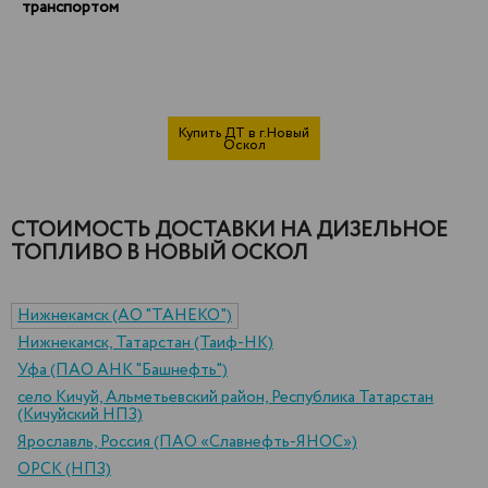
транспортом
Купить ДТ в г.Новый
Оскол
СТОИМОСТЬ ДОСТАВКИ НА ДИЗЕЛЬНОЕ
ТОПЛИВО В НОВЫЙ ОСКОЛ
Нижнекамск (АО "ТАНЕКО")
Нижнекамск, Татарстан (Таиф-НК)
Уфа (ПАО АНК "Башнефть")
село Кичуй, Альметьевский район, Республика Татарстан
(Кичуйский НПЗ)
Ярославль, Россия (ПАО «Славнефть-ЯНОС»)
ОРСК (НПЗ)