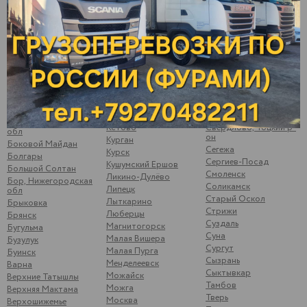
Балаково
Киров
Пугачев
Балахна
Кирово-Чепецк
Ромоданово
Балезино
Ковров
Рыбинск
Балтаси
Королев
Рыбная Слобода
Батайск
Кострома
Рязань
Батово
Котлас
Самара
Бахтеевка Ульяновская
Котово
Санкт-Петербург
обл
Кошки
Саранск
Бобылевка
Красноуфимск
Сарапул
Саратовская обл
Красноярск
Саратов
Богатое Самарская
Кстово
Свердлово, Тоцкий р-
обл
он
Курган
Боковой Майдан
Сегежа
Курск
Болгары
Сергиев-Посад
Кушумский Ершов
Большой Солтан
Смоленск
Ликино-Дулёво
Бор, Нижегородская
Соликамск
Липецк
обл
Старый Оскол
Лыткарино
Брыковка
Стрижи
Люберцы
Брянск
Суздаль
Магнитогорск
Бугульма
Суна
Малая Вишера
Бузулук
Сургут
Малая Пурга
Буинск
Сызрань
Менделеевск
Варна
Сыктывкар
Можайск
Верхние Татышлы
Тамбов
Можга
Верхняя Мактама
Тверь
Москва
Верхошижемье