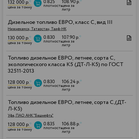
0.825
108.90 р.
*
132 000 р.
*
плотность
цена за
цена за тонну
литр
Дизельное топливо ЕВРО, класс С, вид III
Нижнекамск, Татарстан, Таиф-НК
0.830
107.90 р.
*
130 000 р.
*
плотность
цена за
цена за тонну
литр
Топливо дизельное ЕВРО, летнее, сорта C,
экологического класса К5 (ДТ-Л-К5) по ГОСТ
32511-2013
0.830
106.24 р.
*
128 000 р.
*
плотность
цена за
цена за тонну
литр
Топливо дизельное ЕВРО, летнее, сорта С,(ДТ-
Л-К5)
Уфа, ПАО АНК "Башнефть"
0.835
106.88 р.
*
128 000 р.
*
плотность
цена за
цена за тонну
литр