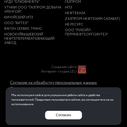
НГДУ "ЕЛХОВНЕФТЬ"
ГАЗПРОМ
УТНИИ ООО "ГАЗПРОМ ДОБЫЧА
НПЗ
УРЕНГОЙ"
НЕФТЕБАЗА
КИЧУЙСКИЙ НПЗ
(ГАЗПРОМ НЕФТЕХИМ САЛАВАТ)
ООО "БИТЕХ"
НБ РЕСУРС
ВАГОН СЕРВИС ТРАНС
ООО "ЛУКОЙЛ-
НОВОКУЙБЫШЕВСКИЙ
ПЕРМНЕФТЕОРГСИНТЕЗ"
НЕФТЕПЕРЕРАБАТЫВАЮЩИЙ
ЗАВОД
Создание сайта
Интернет-студия LELI
Согласие на обработку персональных данных
Политика конфиденциальности в отношении
обработки персональных данных
Мы используем cookie для улучшения работы сайта и удобства
пользователей. Продолжая пользоваться сайтом, вы соглашаетесь на их
использование.
Перейти на полную версию
Согласен