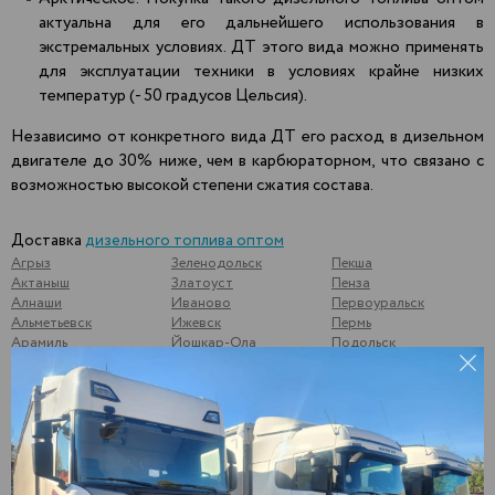
актуальна для его дальнейшего использования в
экстремальных условиях. ДТ этого вида можно применять
для эксплуатации техники в условиях крайне низких
температур (- 50 градусов Цельсия).
Независимо от конкретного вида ДТ его расход в дизельном
двигателе до 30% ниже, чем в карбюраторном, что связано с
возможностью высокой степени сжатия состава.
Доставка
дизельного топлива оптом
Агрыз
Зеленодольск
Пекша
Актаныш
Златоуст
Пенза
Алнаши
Иваново
Первоуральск
Альметьевск
Ижевск
Пермь
Арамиль
Йошкар-Ола
Подольск
Арзамас
Казань
Подосинки
Арск
Калининск
Подымалово
Арти
Калуга
Покачи
Архангельск
Камышлов
Полевской
Аша
Катайск
Почеп
Бавлы
Кемь
Починки
Бакуры
Киржач
Псков