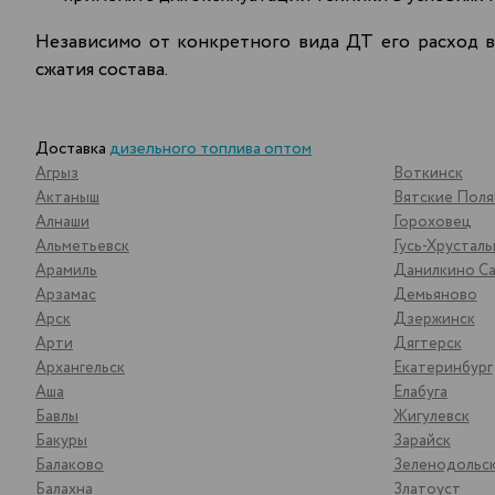
Независимо от конкретного вида ДТ его расход в
сжатия состава.
Доставка
дизельного топлива оптом
Агрыз
Воткинск
Актаныш
Вятские Пол
Алнаши
Гороховец
Альметьевск
Гусь-Хрустал
Арамиль
Данилкино Са
Арзамас
Демьяново
Арск
Дзержинск
Арти
Дягтерск
Архангельск
Екатеринбург
Аша
Елабуга
Бавлы
Жигулевск
Бакуры
Зарайск
Балаково
Зеленодольс
Балахна
Златоуст