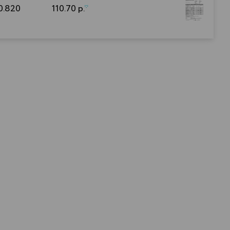
0.820
110.70 р.
*