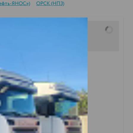
нефть-ЯНОС»)
ОРСК (НПЗ)
Мактама:
города Верхняя Мактама: