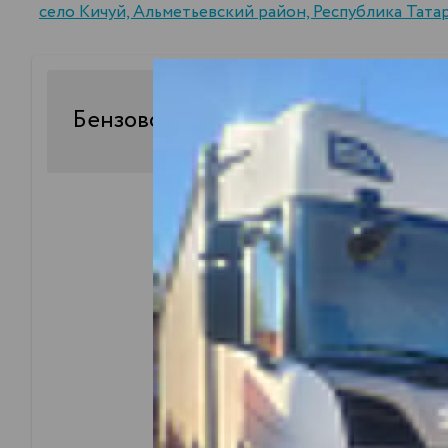
село Кичуй, Альметьевский район, Республика Тата
30
Бензовоз
куб.
стоимость доставки 1 литра