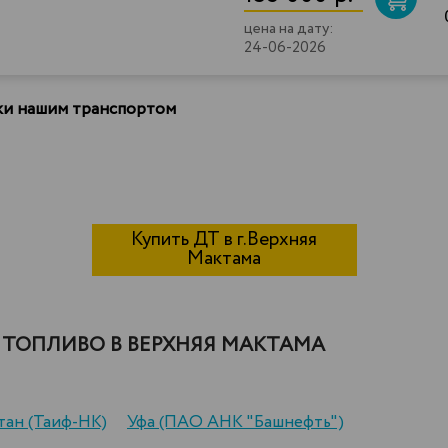
цена на дату:
24-06-2026
вки нашим транспортом
Купить ДТ в г.Верхняя
Мактама
ТОПЛИВО В ВЕРХНЯЯ МАКТАМА
тан (Таиф-НК)
Уфа (ПАО АНК "Башнефть")