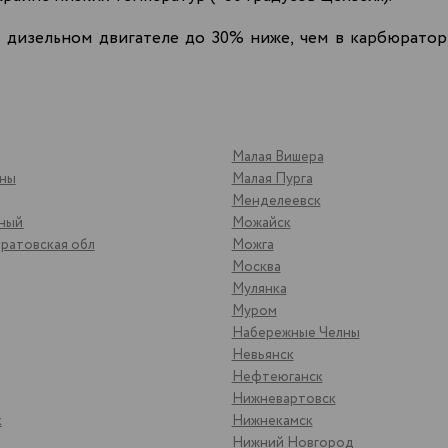
 дизельном двигателе до 30% ниже, чем в карбюратор
Малая Вишера
яны
Малая Пурга
Менделеевск
ьный
Можайск
ратовская обл
Можга
Москва
Мулянка
Муром
Набережные Челны
Невьянск
Нефтеюганск
Нижневартовск
к
Нижнекамск
Нижний Новгород