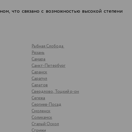
ном, что связано с возможностью высокой степени
Рыбная Слобода
Рязань
Самара
Санкт-Петербург
Саранск
Сарапул
Саратов
Свердлово, Тоцкий р-он
Сегежа
Сергиев-Посад
Смоленск
Соликамск
Старый Оскол
Стрижи