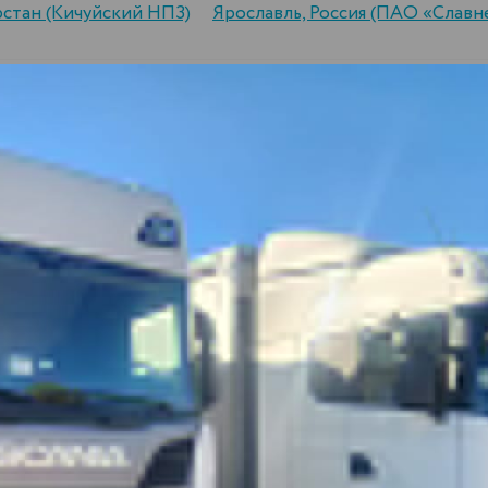
рстан (Кичуйский НПЗ)
Ярославль, Россия (ПАО «Слав
—
стоимость доставки до города Верхняя 
 до города Верхняя Мактама:
стоимость доставки 1 тонны до 