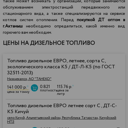
также может возникать у организаций, которые занимаются
обслуживанием электростанций передвижного или
стационарного вида, а также специализируются на сервисе
котлов систем отопления. Перед
покупкой ДТ оптом в
г.Актаныш
необходимо определиться, какой именно вид
горючего вам необходим.
ЦЕНЫ НА ДИЗЕЛЬНОЕ ТОПЛИВО
Топливо дизельное ЕВРО, летнее, сорта С,
экологического класса К5 / ДТ-Л-К5 (по ГОСТ
32511-2013)
Нижнекамск, АО "ТАНЕКО"
0.821
115.76 р.
*
141 000 р.
*
плотность
цена за
цена за тонну
литр
Топливо дизельное ЕВРО летнее сорт C , ДТ-C-
К5 Кичуй
село Кичуй, Альметьевский район, Республика Татарстан, Кичуйский
НПЗ