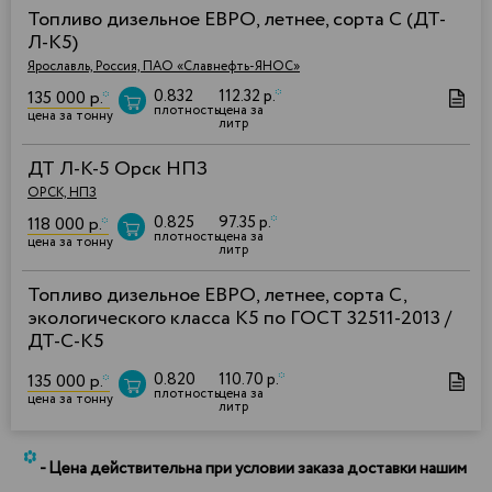
Топливо дизельное ЕВРО, летнее, сорта С (ДТ-
Л-К5)
Ярославль, Россия, ПАО «Славнефть-ЯНОС»
0.832
112.32 р.
*
135 000 р.
*
плотность
цена за
цена за тонну
литр
ДТ Л-К-5 Орск НПЗ
ОРСК, НПЗ
0.825
97.35 р.
*
118 000 р.
*
плотность
цена за
цена за тонну
литр
Топливо дизельное ЕВРО, летнее, сорта С,
экологического класса К5 по ГОСТ 32511-2013 /
ДТ-С-К5
0.820
110.70 р.
*
135 000 р.
*
плотность
цена за
цена за тонну
литр
*
- Цена действительна при условии заказа доставки нашим