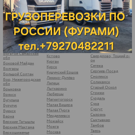
Балаково
Киров
Пугачев
Балахна
Кирово-Чепецк
Ромоданово
Балезино
Ковров
Рыбинск
Балтаси
Королев
Рыбная Слобода
Батайск
Кострома
Рязань
Батово
Котлас
Самара
Бахтеевка Ульяновская
Котово
Санкт-Петербург
обл
Кошки
Саранск
Бобылевка
Красноуфимск
Сарапул
Саратовская обл
Красноярск
Саратов
Богатое Самарская
Кстово
Свердлово, Тоцкий р-
обл
он
Курган
Боковой Майдан
Сегежа
Курск
Болгары
Сергиев-Посад
Кушумский Ершов
Большой Солтан
Смоленск
Ликино-Дулёво
Бор, Нижегородская
Соликамск
Липецк
обл
Старый Оскол
Лыткарино
Брыковка
Стрижи
Люберцы
Брянск
Суздаль
Магнитогорск
Бугульма
Суна
Малая Вишера
Бузулук
Сургут
Малая Пурга
Буинск
Сызрань
Менделеевск
Варна
Сыктывкар
Можайск
Верхние Татышлы
Тамбов
Можга
Верхняя Мактама
Тверь
Москва
Верхошижемье