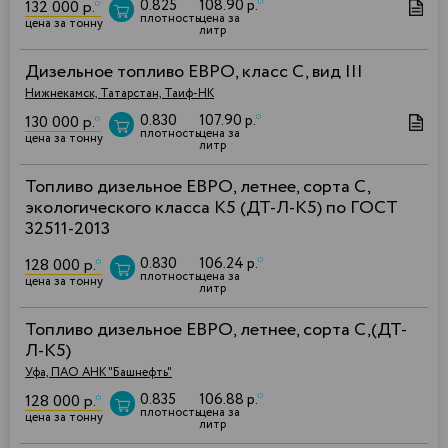
0.825
108.90 р.
*
132 000 р.
*
плотность
цена за
цена за тонну
литр
Дизельное топливо ЕВРО, класс С, вид III
Нижнекамск, Татарстан, Таиф-НК
0.830
107.90 р.
*
130 000 р.
*
плотность
цена за
цена за тонну
литр
Топливо дизельное ЕВРО, летнее, сорта C,
экологического класса К5 (ДТ-Л-К5) по ГОСТ
32511-2013
0.830
106.24 р.
*
128 000 р.
*
плотность
цена за
цена за тонну
литр
Топливо дизельное ЕВРО, летнее, сорта С,(ДТ-
Л-К5)
Уфа, ПАО АНК "Башнефть"
0.835
106.88 р.
*
128 000 р.
*
плотность
цена за
цена за тонну
литр