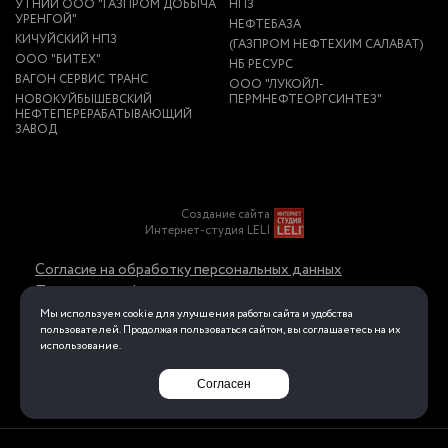
УТНИИ ООО "ГАЗПРОМ ДОБЫЧА
НПЗ
УРЕНГОЙ"
НЕФТЕБАЗА
КИЧУЙСКИЙ НПЗ
(ГАЗПРОМ НЕФТЕХИМ САЛАВАТ)
ООО "БИТЕХ"
НБ РЕСУРС
ВАГОН СЕРВИС ТРАНС
ООО "ЛУКОЙЛ-
НОВОКУЙБЫШЕВСКИЙ
ПЕРМНЕФТЕОРГСИНТЕЗ"
НЕФТЕПЕРЕРАБАТЫВАЮЩИЙ
ЗАВОД
Создание сайта
Интернет-студия LELI
Согласие на обработку персональных данных
Политика конфиденциальности в отношении
обработки персональных данных
Мы используем cookie для улучшения работы сайта и удобства
пользователей. Продолжая пользоваться сайтом, вы соглашаетесь на их
использование.
Перейти на полную версию
Согласен