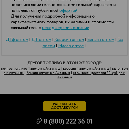
носят исключительно ознакомительный характер и
не являются публичной
офертой
.
Для получения подробной информации о
характеристиках товаров, их наличии и стоимости
связывайтесь с
менеджерами компании
ДТф оптом
|
ДТ оптом
|
Керосин оптом
|
Бензин оптом
|
Газ
оптом
|
Масло оптом
|
ДРУГОЕ ТОПЛИВО В ЭТОМ ЖЕ ГОРОДЕ:
печное топливо Танеко в г. Актаныш
|
керосин Танеко в г. Актаныш
|
газ оптом
в г. Актаныш
|
бензин оптом в г. Актаныш
|
стоимость доставки 30 куб. до г.
Актаныш
РАССЧИТАТЬ
ДОСТАВКУ ГСМ
8 (800) 222 36 01