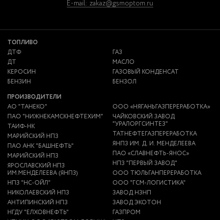
E-mail: zakaz@gsmoptom.ru
ТОПЛИВО
ДТФ
ГАЗ
ДТ
МАСЛО
КЕРОСИН
ГАЗОВЫЙ КОНДЕНСАТ
БЕНЗИН
БЕНЗОЛ
ПРОИЗВОДИТЕЛИ
АО "ТАНЕКО"
ООО «НЯГАНЬГАЗПЕРЕРАБОТКА»
ПАО "НИЖНЕКАМСКНЕФТЕХИМ"
ЧАЙКОВСКИЙ ЗАВОД
"УРАЛОРГСИНТЕЗ"
ТАИФ-НК
ТАТНЕФТЕГАЗПЕРЕРАБОТКА
МАРИЙСКИЙ НПЗ
ЯНПЗ ИМ. Д. И. МЕНДЕЛЕЕВА
ПАО АНК "БАШНЕФТЬ"
ПАО «СЛАВНЕФТЬ-ЯНОС»
МАРИЙСКИЙ НПЗ
НПЗ "ПЕРВЫЙ ЗАВОД"
ЯРОСЛАВСКИЙ НПЗ
ИМ.МЕНДЕЛЕЕВА (ЯНПЗ)
ООО ТЮЛЬГАНПЕРЕРАБОТКА
НПЗ "НС-ОЙЛ"
ООО "ГСМ-ЛОГИСТИКА"
НИКОЛАЕВСКИЙ НПЗ
ЗАВОД НЗНП
АНТИПИНСКИЙ НПЗ
ЗАВОД ЭКОТОН
НГДУ "ЕЛХОВНЕФТЬ"
ГАЗПРОМ