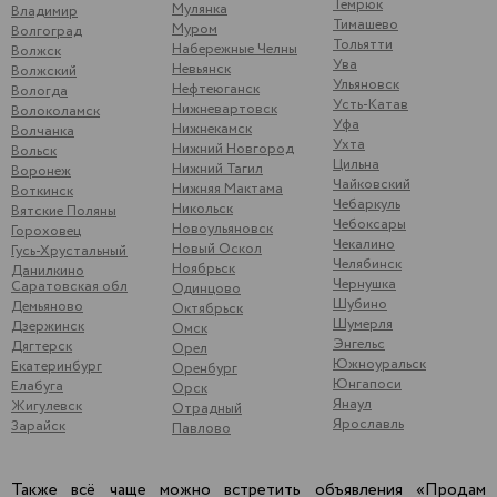
Темрюк
Мулянка
Владимир
Тимашево
Муром
Волгоград
Тольятти
Набережные Челны
Волжск
Ува
Невьянск
Волжский
Ульяновск
Нефтеюганск
Вологда
Усть-Катав
Нижневартовск
Волоколамск
Уфа
Нижнекамск
Волчанка
Ухта
Нижний Новгород
Вольск
Цильна
Нижний Тагил
Воронеж
Чайковский
Нижняя Мактама
Воткинск
Чебаркуль
Никольск
Вятские Поляны
Чебоксары
Новоульяновск
Гороховец
Чекалино
Новый Оскол
Гусь-Хрустальный
Челябинск
Ноябрьск
Данилкино
Чернушка
Саратовская обл
Одинцово
Шубино
Демьяново
Октябрьск
Шумерля
Дзержинск
Омск
Энгельс
Дягтерск
Орел
Южноуральск
Екатеринбург
Оренбург
Юнгапоси
Елабуга
Орск
Янаул
Жигулевск
Отрадный
Ярославль
Зарайск
Павлово
Также всё чаще можно встретить объявления «Продам