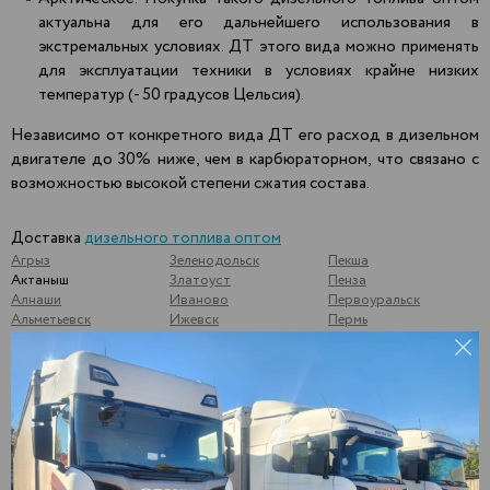
актуальна для его дальнейшего использования в
экстремальных условиях. ДТ этого вида можно применять
для эксплуатации техники в условиях крайне низких
температур (- 50 градусов Цельсия).
Независимо от конкретного вида ДТ его расход в дизельном
двигателе до 30% ниже, чем в карбюраторном, что связано с
возможностью высокой степени сжатия состава.
Доставка
дизельного топлива оптом
Агрыз
Зеленодольск
Пекша
Актаныш
Златоуст
Пенза
Алнаши
Иваново
Первоуральск
Альметьевск
Ижевск
Пермь
Арамиль
Йошкар-Ола
Подольск
Арзамас
Казань
Подосинки
Арск
Калининск
Подымалово
Арти
Калуга
Покачи
Архангельск
Камышлов
Полевской
Аша
Катайск
Почеп
Бавлы
Кемь
Починки
Бакуры
Киржач
Псков