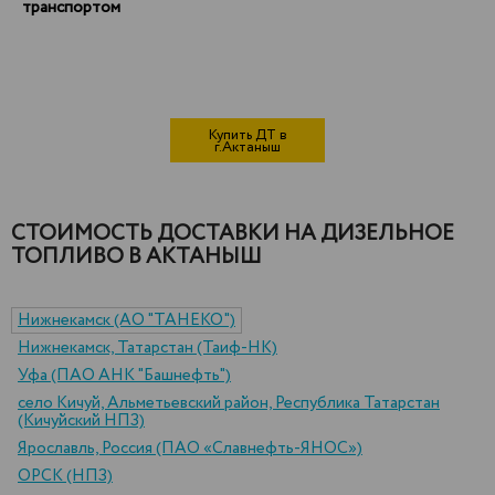
транспортом
Купить ДТ в
г.Актаныш
СТОИМОСТЬ ДОСТАВКИ НА ДИЗЕЛЬНОЕ
ТОПЛИВО В АКТАНЫШ
Нижнекамск (АО "ТАНЕКО")
Нижнекамск, Татарстан (Таиф-НК)
Уфа (ПАО АНК "Башнефть")
село Кичуй, Альметьевский район, Республика Татарстан
(Кичуйский НПЗ)
Ярославль, Россия (ПАО «Славнефть-ЯНОС»)
ОРСК (НПЗ)