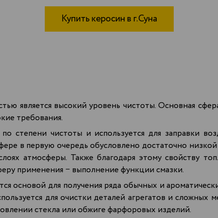
Купить керосин в г.Суна
тью является высокий уровень чистоты. Основная сфер
кие требования.
по степени чистоты и используется для заправки во
сфере в первую очередь обусловлено достаточно низкой
лоях атмосферы. Также благодаря этому свойству топ
феру применения − выполнение функции смазки.
тся основой для получения ряда обычных и ароматически
пользуется для очистки деталей агрегатов и сложных м
товлении стекла или обжиге фарфоровых изделий.