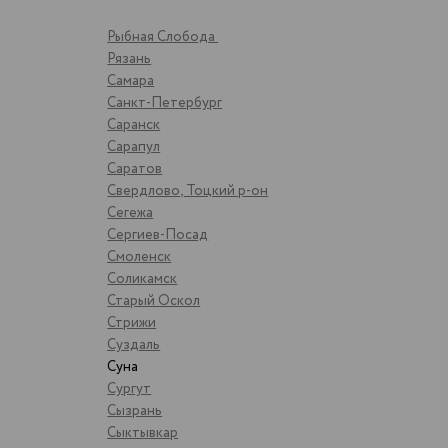
Рыбная Слобода
Рязань
Самара
Санкт-Петербург
Саранск
Сарапул
Саратов
Свердлово, Тоцкий р-он
Сегежа
Сергиев-Посад
Смоленск
Соликамск
Старый Оскол
Стрижи
Суздаль
Суна
Сургут
Сызрань
Сыктывкар