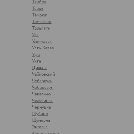
Тамбов
Тверь
Темрюк
Тимашево
Тольятти
Ува
Ульяновск
Усть-Катав
Уфа
Ухта
Цильна
Чайковский
Чебаркуль
Чебоксары
Чекалино
Челябинск
Чернушка
Шубино
Шумерля
Энгельс
Южноуральск