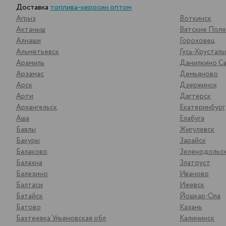
Доставка
топлива-керосин оптом
Агрыз
Воткинск
Актаныш
Вятские Пол
Алнаши
Гороховец
Альметьевск
Гусь-Хрустал
Арамиль
Данилкино Са
Арзамас
Демьяново
Арск
Дзержинск
Арти
Дягтерск
Архангельск
Екатеринбург
Аша
Елабуга
Бавлы
Жигулевск
Бакуры
Зарайск
Балаково
Зеленодольс
Балахна
Златоуст
Балезино
Иваново
Балтаси
Ижевск
Батайск
Йошкар-Ола
Батово
Казань
Бахтеевка Ульяновская обл
Калининск