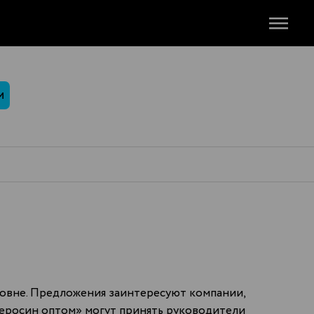
М
ровне. Предложения заинтересуют компании,
керосин оптом» могут принять руководители