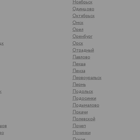
Ноябрьск
Одинцово
Октябрьск
Омск
Орел
Оренбург
цк
Орск
Отрадный
Павлово
Пекша
Пенза
Первоуральск
Пермь
к
Подольск
Подосинки
Подымалово
Покачи
Полевской
шов
Почеп
во
Починки
Псков