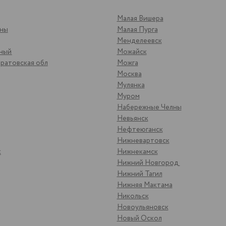
Малая Вишера
яны
Малая Пурга
Менделеевск
ьный
Можайск
ратовская обл
Можга
Москва
Мулянка
Муром
Набережные Челны
Невьянск
Нефтеюганск
Нижневартовск
к
Нижнекамск
Нижний Новгород
Нижний Тагил
Нижняя Мактама
Никольск
Новоульяновск
Новый Оскол