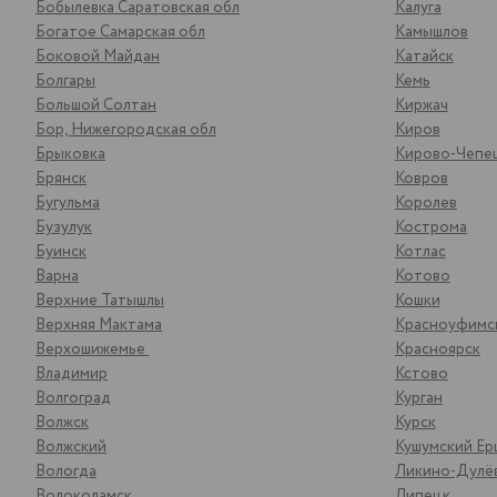
Бобылевка Саратовская обл
Калуга
Богатое Самарская обл
Камышлов
Боковой Майдан
Катайск
Болгары
Кемь
Большой Солтан
Киржач
Бор, Нижегородская обл
Киров
Брыковка
Кирово-Чепе
Брянск
Ковров
Бугульма
Королев
Бузулук
Кострома
Буинск
Котлас
Варна
Котово
Верхние Татышлы
Кошки
Верхняя Мактама
Красноуфимс
Верхошижемье
Красноярск
Владимир
Кстово
Волгоград
Курган
Волжск
Курск
Волжский
Кушумский Ер
Вологда
Ликино-Дулё
Волоколамск
Липецк