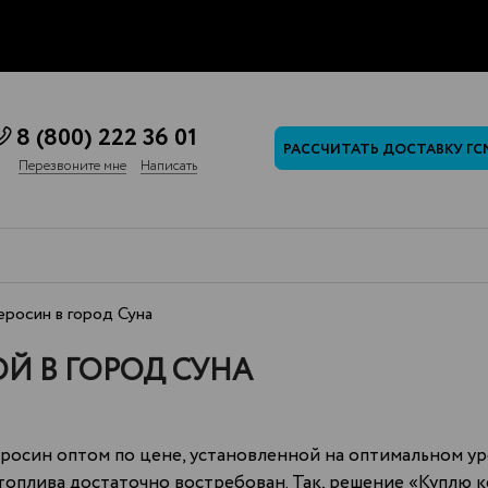
8 (800) 222 36 01
РАССЧИТАТЬ ДОСТАВКУ ГС
Перезвоните мне
Написать
росин в город Суна
Й В ГОРОД СУНА
еросин оптом по цене, установленной на оптимальном у
 топлива достаточно востребован. Так, решение «Куплю 