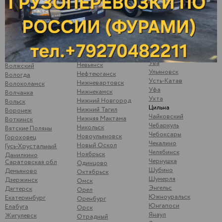
Сызрань
Менделеевск
Варна
Сыктывкар
Можайск
Верхние Татышлы
Тамбов
Можга
Верхняя Мактама
Тверь
Москва
Верхошижемье
Темрюк
Мулянка
Владимир
Тимашево
Муром
Волгоград
Тольятти
Набережные Челны
Волжск
Ува
Невьянск
Волжский
Ульяновск
Нефтеюганск
Вологда
Усть-Катав
Нижневартовск
Волоколамск
Уфа
Нижнекамск
Волчанка
Ухта
Нижний Новгород
Вольск
Цильна
Нижний Тагил
Воронеж
Чайковский
Нижняя Мактама
Воткинск
Чебаркуль
Никольск
Вятские Поляны
Чебоксары
Новоульяновск
Гороховец
Чекалино
Новый Оскол
Гусь-Хрустальный
Челябинск
Ноябрьск
Данилкино
Чернушка
Саратовская обл
Одинцово
Шубино
Демьяново
Октябрьск
Шумерля
Дзержинск
Омск
Энгельс
Дягтерск
Орел
Южноуральск
Екатеринбург
Оренбург
Юнгапоси
Елабуга
Орск
Янаул
Жигулевск
Отрадный