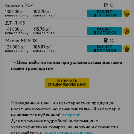
Керосин ТС-1
130 000 р.
*
102.70 р.
*
РАСЧЕТ
ДОСТАВКИ
цена за тонну
цена за литр
ДТ-Л-К5
141 000 р.
*
115.76 р.
*
РАСЧЕТ
ДОСТАВКИ
цена за тонну
цена за литр
Масло МГА-18
127 800 р.
*
106.07 р.
*
РАСЧЕТ
ДОСТАВКИ
цена за тонну
цена за литр
*
- Цена действительна при условии заказа доставки
нашим транспортом
ПОЛУЧИТЬ
СПЕЦИАЛЬНУЮ ЦЕНУ
Приведённые цены и характеристики продукции
носят исключительно ознакомительный характер и
не являются публичной
офертой
.
Для получения подробной информации о
характеристиках товаров, их наличии и стоимости
связывайтесь с
менеджерами компании