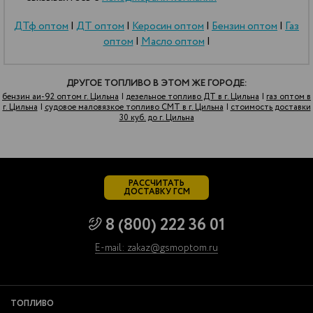
ДТф оптом
|
ДТ оптом
|
Керосин оптом
|
Бензин оптом
|
Газ
оптом
|
Масло оптом
|
ДРУГОЕ ТОПЛИВО В ЭТОМ ЖЕ ГОРОДЕ:
бензин аи-92 оптом г. Цильна
|
дезельное топливо ДТ в г. Цильна
|
газ оптом в
г. Цильна
|
судовое маловязкое топливо СМТ в г. Цильна
|
стоимость доставки
30 куб. до г. Цильна
РАССЧИТАТЬ
ДОСТАВКУ ГСМ
8 (800) 222 36 01
E-mail: zakaz@gsmoptom.ru
ТОПЛИВО