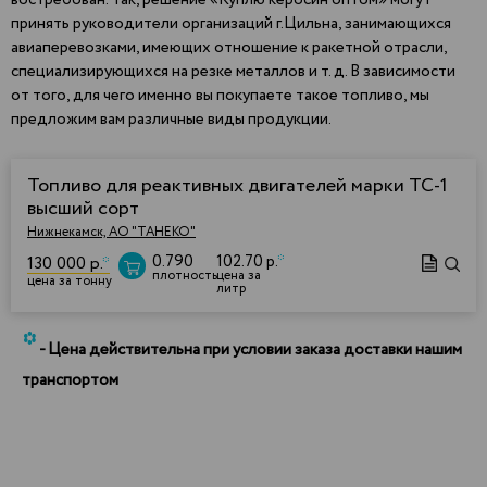
востребован. Так, решение «Куплю керосин оптом» могут
принять руководители организаций г.Цильна, занимающихся
авиаперевозками, имеющих отношение к ракетной отрасли,
специализирующихся на резке металлов и т. д. В зависимости
от того, для чего именно вы покупаете такое топливо, мы
предложим вам различные виды продукции.
Топливо для реактивных двигателей марки ТС-1
высший сорт
Нижнекамск, АО "ТАНЕКО"
0.790
102.70 р.
*
130 000 р.
*
плотность
цена за
цена за тонну
литр
*
- Цена действительна при условии заказа доставки нашим
транспортом