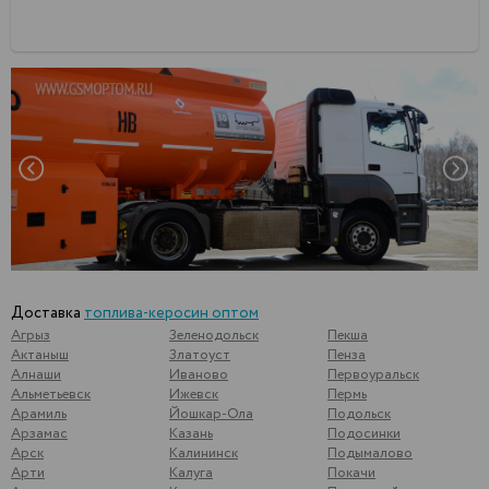
Доставка
топлива-керосин оптом
Агрыз
Зеленодольск
Пекша
Актаныш
Златоуст
Пенза
Алнаши
Иваново
Первоуральск
Альметьевск
Ижевск
Пермь
Арамиль
Йошкар-Ола
Подольск
Арзамас
Казань
Подосинки
Арск
Калининск
Подымалово
Арти
Калуга
Покачи