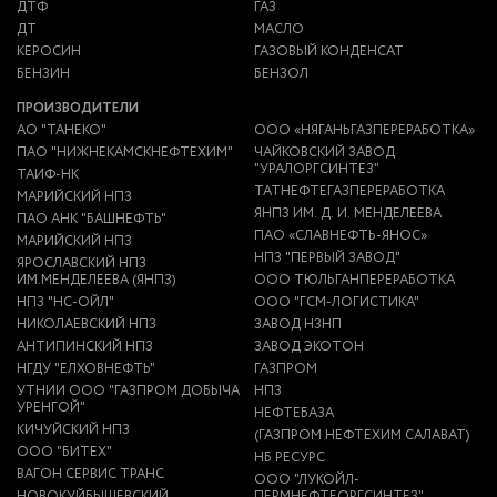
ДТФ
ГАЗ
ДТ
МАСЛО
КЕРОСИН
ГАЗОВЫЙ КОНДЕНСАТ
БЕНЗИН
БЕНЗОЛ
ПРОИЗВОДИТЕЛИ
АО "ТАНЕКО"
ООО «НЯГАНЬГАЗПЕРЕРАБОТКА»
ПАО "НИЖНЕКАМСКНЕФТЕХИМ"
ЧАЙКОВСКИЙ ЗАВОД
"УРАЛОРГСИНТЕЗ"
ТАИФ-НК
ТАТНЕФТЕГАЗПЕРЕРАБОТКА
МАРИЙСКИЙ НПЗ
ЯНПЗ ИМ. Д. И. МЕНДЕЛЕЕВА
ПАО АНК "БАШНЕФТЬ"
ПАО «СЛАВНЕФТЬ-ЯНОС»
МАРИЙСКИЙ НПЗ
НПЗ "ПЕРВЫЙ ЗАВОД"
ЯРОСЛАВСКИЙ НПЗ
ИМ.МЕНДЕЛЕЕВА (ЯНПЗ)
ООО ТЮЛЬГАНПЕРЕРАБОТКА
НПЗ "НС-ОЙЛ"
ООО "ГСМ-ЛОГИСТИКА"
НИКОЛАЕВСКИЙ НПЗ
ЗАВОД НЗНП
АНТИПИНСКИЙ НПЗ
ЗАВОД ЭКОТОН
НГДУ "ЕЛХОВНЕФТЬ"
ГАЗПРОМ
УТНИИ ООО "ГАЗПРОМ ДОБЫЧА
НПЗ
УРЕНГОЙ"
НЕФТЕБАЗА
КИЧУЙСКИЙ НПЗ
(ГАЗПРОМ НЕФТЕХИМ САЛАВАТ)
ООО "БИТЕХ"
НБ РЕСУРС
ВАГОН СЕРВИС ТРАНС
ООО "ЛУКОЙЛ-
НОВОКУЙБЫШЕВСКИЙ
ПЕРМНЕФТЕОРГСИНТЕЗ"