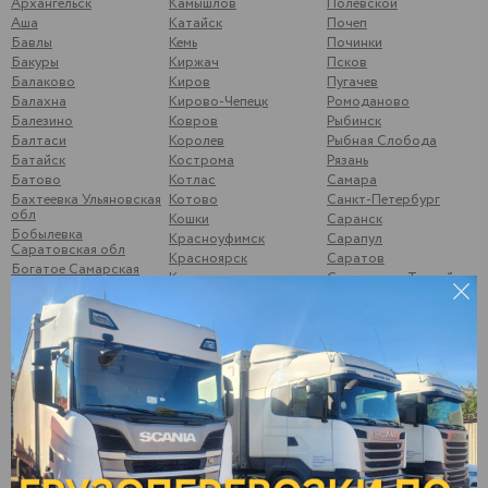
Архангельск
Камышлов
Полевской
Аша
Катайск
Почеп
Бавлы
Кемь
Починки
Бакуры
Киржач
Псков
Балаково
Киров
Пугачев
Балахна
Кирово-Чепецк
Ромоданово
Балезино
Ковров
Рыбинск
Балтаси
Королев
Рыбная Слобода
Батайск
Кострома
Рязань
Батово
Котлас
Самара
Бахтеевка Ульяновская
Котово
Санкт-Петербург
обл
Кошки
Саранск
Бобылевка
Красноуфимск
Сарапул
Саратовская обл
Красноярск
Саратов
Богатое Самарская
Кстово
Свердлово, Тоцкий р-
обл
он
Курган
Боковой Майдан
Сегежа
Курск
Болгары
Сергиев-Посад
Кушумский Ершов
Большой Солтан
Смоленск
Ликино-Дулёво
Бор, Нижегородская
Соликамск
Липецк
обл
Старый Оскол
Лыткарино
Брыковка
Стрижи
Люберцы
Брянск
Суздаль
Магнитогорск
Бугульма
Суна
Малая Вишера
Бузулук
Сургут
Малая Пурга
Буинск