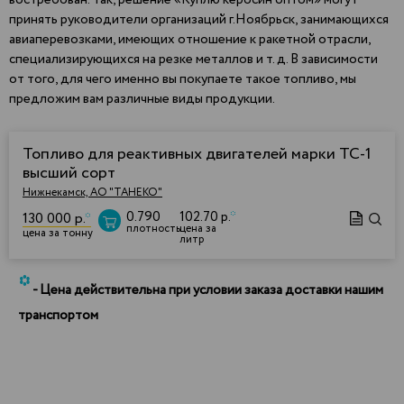
востребован. Так, решение «Куплю керосин оптом» могут
принять руководители организаций г.Ноябрьск, занимающихся
авиаперевозками, имеющих отношение к ракетной отрасли,
специализирующихся на резке металлов и т. д. В зависимости
от того, для чего именно вы покупаете такое топливо, мы
предложим вам различные виды продукции.
Топливо для реактивных двигателей марки ТС-1
высший сорт
Нижнекамск, АО "ТАНЕКО"
0.790
102.70 р.
*
130 000 р.
*
плотность
цена за
цена за тонну
литр
*
- Цена действительна при условии заказа доставки нашим
транспортом