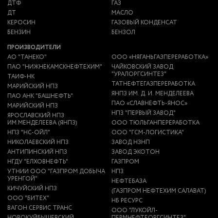
ДТФ
ГАЗ
ДТ
МАСЛО
КЕРОСИН
ГАЗОВЫЙ КОНДЕНСАТ
БЕНЗИН
БЕНЗОЛ
ПРОИЗВОДИТЕЛИ
АО "ТАНЕКО"
ООО «НЯГАНЬГАЗПЕРЕРАБОТКА»
ПАО "НИЖНЕКАМСКНЕФТЕХИМ"
ЧАЙКОВСКИЙ ЗАВОД
"УРАЛОРГСИНТЕЗ"
ТАИФ-НК
ТАТНЕФТЕГАЗПЕРЕРАБОТКА
МАРИЙСКИЙ НПЗ
ЯНПЗ ИМ. Д. И. МЕНДЕЛЕЕВА
ПАО АНК "БАШНЕФТЬ"
ПАО «СЛАВНЕФТЬ-ЯНОС»
МАРИЙСКИЙ НПЗ
НПЗ "ПЕРВЫЙ ЗАВОД"
ЯРОСЛАВСКИЙ НПЗ
ИМ.МЕНДЕЛЕЕВА (ЯНПЗ)
ООО ТЮЛЬГАНПЕРЕРАБОТКА
НПЗ "НС-ОЙЛ"
ООО "ГСМ-ЛОГИСТИКА"
НИКОЛАЕВСКИЙ НПЗ
ЗАВОД НЗНП
АНТИПИНСКИЙ НПЗ
ЗАВОД ЭКОТОН
НГДУ "ЕЛХОВНЕФТЬ"
ГАЗПРОМ
УТНИИ ООО "ГАЗПРОМ ДОБЫЧА
НПЗ
УРЕНГОЙ"
НЕФТЕБАЗА
КИЧУЙСКИЙ НПЗ
(ГАЗПРОМ НЕФТЕХИМ САЛАВАТ)
ООО "БИТЕХ"
НБ РЕСУРС
ВАГОН СЕРВИС ТРАНС
ООО "ЛУКОЙЛ-
НОВОКУЙБЫШЕВСКИЙ
ПЕРМНЕФТЕОРГСИНТЕЗ"