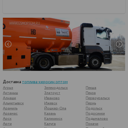
Доставка
топлива-керосин оптом
Агрыз
Зеленодольск
Пекша
Актаныш
Златоуст
Пенза
Алнаши
Иваново
Первоуральск
Альметьевск
Ижевск
Пермь
Арамиль
Йошкар-Ола
Подольск
Арзамас
Казань
Подосинки
Арск
Калининск
Подымалово
Арти
Калуга
Покачи