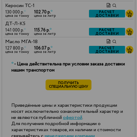
Керосин ТС-1
130 000 р.
*
102.70 р.
*
РАСЧЕТ
ДОСТАВКИ
цена за тонну
цена за литр
ДТ-Л-К5
141 000 р.
*
115.76 р.
*
РАСЧЕТ
ДОСТАВКИ
цена за тонну
цена за литр
Масло МГА-18
127 800 р.
*
106.07 р.
*
РАСЧЕТ
ДОСТАВКИ
цена за тонну
цена за литр
*
- Цена действительна при условии заказа доставки
нашим транспортом
ПОЛУЧИТЬ
СПЕЦИАЛЬНУЮ ЦЕНУ
Приведённые цены и характеристики продукции
носят исключительно ознакомительный характер и
не являются публичной
офертой
.
Для получения подробной информации о
характеристиках товаров, их наличии и стоимости
связывайтесь с
менеджерами компании