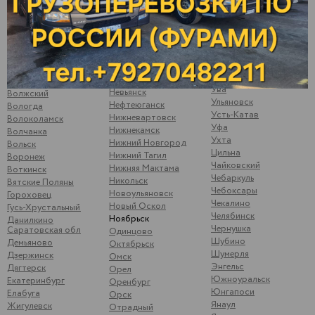
Сызрань
Менделеевск
Варна
Сыктывкар
Можайск
Верхние Татышлы
Тамбов
Можга
Верхняя Мактама
Тверь
Москва
Верхошижемье
Темрюк
Мулянка
Владимир
Тимашево
Муром
Волгоград
Тольятти
Набережные Челны
Волжск
Ува
Невьянск
Волжский
Ульяновск
Нефтеюганск
Вологда
Усть-Катав
Нижневартовск
Волоколамск
Уфа
Нижнекамск
Волчанка
Ухта
Нижний Новгород
Вольск
Цильна
Нижний Тагил
Воронеж
Чайковский
Нижняя Мактама
Воткинск
Чебаркуль
Никольск
Вятские Поляны
Чебоксары
Новоульяновск
Гороховец
Чекалино
Новый Оскол
Гусь-Хрустальный
Челябинск
Ноябрьск
Данилкино
Чернушка
Саратовская обл
Одинцово
Шубино
Демьяново
Октябрьск
Шумерля
Дзержинск
Омск
Энгельс
Дягтерск
Орел
Южноуральск
Екатеринбург
Оренбург
Юнгапоси
Елабуга
Орск
Янаул
Жигулевск
Отрадный