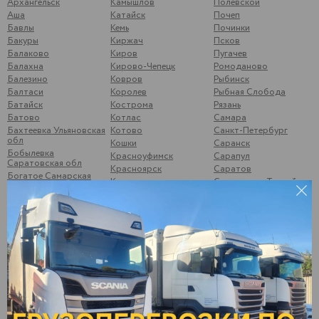
Архангельск
Камышлов
Полевской
Аша
Катайск
Почеп
Бавлы
Кемь
Починки
Бакуры
Киржач
Псков
Балаково
Киров
Пугачев
Балахна
Кирово-Чепецк
Ромоданово
Балезино
Ковров
Рыбинск
Балтаси
Королев
Рыбная Слобода
Батайск
Кострома
Рязань
Батово
Котлас
Самара
Бахтеевка Ульяновская
Котово
Санкт-Петербург
обл
Кошки
Саранск
Бобылевка
Красноуфимск
Сарапул
Саратовская обл
Красноярск
Саратов
Богатое Самарская
Кстово
Свердлово, Тоцкий р-
обл
он
Курган
Боковой Майдан
Сегежа
Курск
Болгары
Сергиев-Посад
Кушумский Ершов
Большой Солтан
Смоленск
Ликино-Дулёво
Бор, Нижегородская
Соликамск
Липецк
обл
Старый Оскол
Лыткарино
Брыковка
Стрижи
Люберцы
Брянск
Суздаль
Магнитогорск
Бугульма
Суна
Малая Вишера
Бузулук
Сургут
Малая Пурга
Буинск