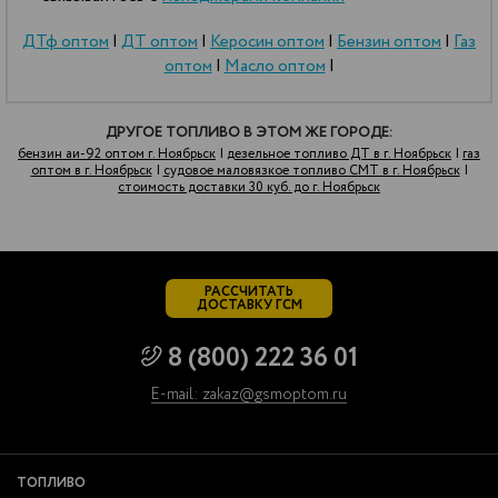
ДТф оптом
|
ДТ оптом
|
Керосин оптом
|
Бензин оптом
|
Газ
оптом
|
Масло оптом
|
ДРУГОЕ ТОПЛИВО В ЭТОМ ЖЕ ГОРОДЕ:
бензин аи-92 оптом г. Ноябрьск
|
дезельное топливо ДТ в г. Ноябрьск
|
газ
оптом в г. Ноябрьск
|
судовое маловязкое топливо СМТ в г. Ноябрьск
|
стоимость доставки 30 куб. до г. Ноябрьск
РАССЧИТАТЬ
ДОСТАВКУ ГСМ
8 (800) 222 36 01
E-mail: zakaz@gsmoptom.ru
ТОПЛИВО