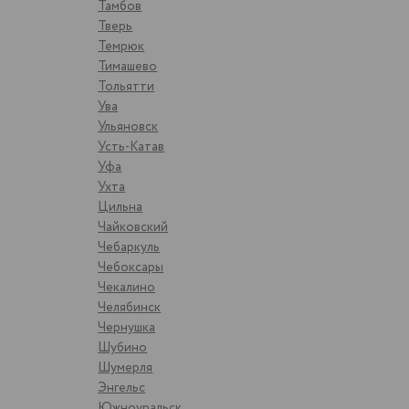
Тамбов
Тверь
Темрюк
Тимашево
Тольятти
Ува
Ульяновск
Усть-Катав
Уфа
Ухта
Цильна
Чайковский
Чебаркуль
Чебоксары
Чекалино
Челябинск
Чернушка
Шубино
Шумерля
Энгельс
Южноуральск