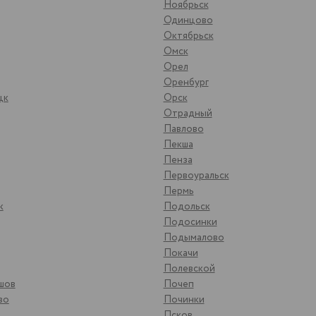
Ноябрьск
Одинцово
Октябрьск
Омск
Орел
Оренбург
цк
Орск
Отрадный
Павлово
Пекша
Пенза
Первоуральск
Пермь
к
Подольск
Подосинки
Подымалово
Покачи
Полевской
шов
Почеп
во
Починки
Псков