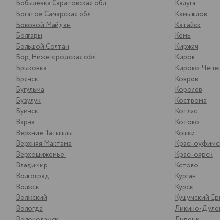
Бобылевка Саратовская обл
Калуга
Богатое Самарская обл
Камышлов
Боковой Майдан
Катайск
Болгары
Кемь
Большой Солтан
Киржач
Бор, Нижегородская обл
Киров
Брыковка
Кирово-Чепе
Брянск
Ковров
Бугульма
Королев
Бузулук
Кострома
Буинск
Котлас
Варна
Котово
Верхние Татышлы
Кошки
Верхняя Мактама
Красноуфимс
Верхошижемье
Красноярск
Владимир
Кстово
Волгоград
Курган
Волжск
Курск
Волжский
Кушумский Ер
Вологда
Ликино-Дулё
Волоколамск
Липецк