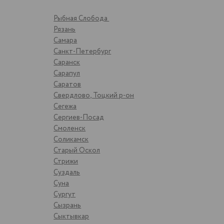
Рыбная Слобода
Рязань
Самара
Санкт-Петербург
Саранск
Сарапул
Саратов
Свердлово, Тоцкий р-он
Сегежа
Сергиев-Посад
Смоленск
Соликамск
Старый Оскол
Стрижи
Суздаль
Суна
Сургут
Сызрань
Сыктывкар