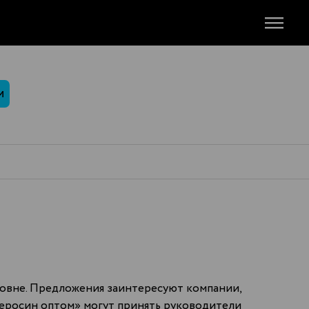
М
ровне. Предложения заинтересуют компании,
керосин оптом» могут принять руководители