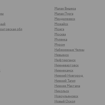
Малая Вишера
яны
Малая Пурга
Менделеевск
ьный
Можайск
ратовская обл
Можга
Москва
Мулянка
Муром
Набережные Челны
Невьянск
Нефтеюганск
Нижневартовск
к
Нижнекамск
Нижний Новгород
Нижний Тагил
Нижняя Мактама
Никольск
Новоульяновск
Новый Оскол