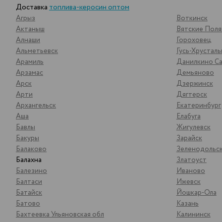
Доставка
топлива-керосин оптом
Агрыз
Воткинск
Актаныш
Вятские Пол
Алнаши
Гороховец
Альметьевск
Гусь-Хрустал
Арамиль
Данилкино Са
Арзамас
Демьяново
Арск
Дзержинск
Арти
Дягтерск
Архангельск
Екатеринбург
Аша
Елабуга
Бавлы
Жигулевск
Бакуры
Зарайск
Балаково
Зеленодольс
Балахна
Златоуст
Балезино
Иваново
Балтаси
Ижевск
Батайск
Йошкар-Ола
Батово
Казань
Бахтеевка Ульяновская обл
Калининск