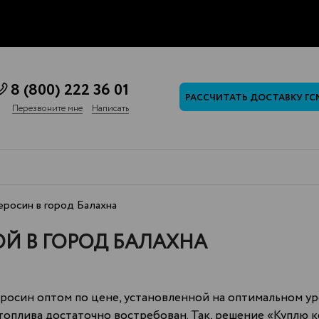
8 (800) 222 36 01
РАССЧИТАТЬ ДОСТАВКУ ГС
Перезвоните мне
Написать
росин в город Балахна
Й В ГОРОД БАЛАХНА
еросин оптом по цене, установленной на оптимальном у
 топлива достаточно востребован. Так, решение «Куплю 