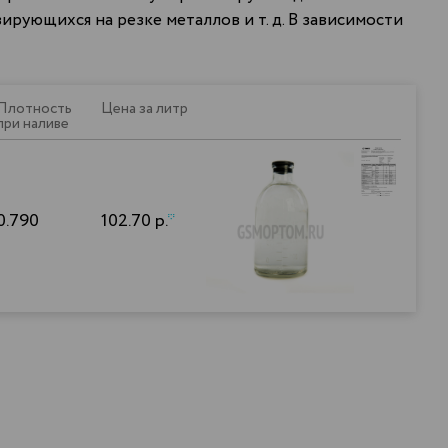
рующихся на резке металлов и т. д. В зависимости
Плотность
Цена за литр
при наливе
0.790
102.70 р.
*