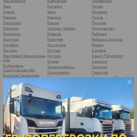
Архангельск
Камышлов
Полевской
Аша
Катайск
Почеп
Бавлы
Кемь
Починки
Бакуры
Киржач
Псков
Балаково
Киров
Пугачев
Балахна
Кирово-Чепецк
Ромоданово
Балезино
Ковров
Рыбинск
Балтаси
Королев
Рыбная Слобода
Батайск
Кострома
Рязань
Батово
Котлас
Самара
Бахтеевка Ульяновская
Котово
Санкт-Петербург
обл
Кошки
Саранск
Бобылевка
Красноуфимск
Сарапул
Саратовская обл
Красноярск
Саратов
Богатое Самарская
Кстово
Свердлово, Тоцкий р-
обл
он
Курган
Боковой Майдан
Сегежа
Курск
Болгары
Сергиев-Посад
Кушумский Ершов
Большой Солтан
Смоленск
Ликино-Дулёво
Бор, Нижегородская
Соликамск
Липецк
обл
Старый Оскол
Лыткарино
Брыковка
Стрижи
Люберцы
Брянск
Суздаль
Магнитогорск
Бугульма
Суна
Малая Вишера
Бузулук
Сургут
Малая Пурга
Буинск