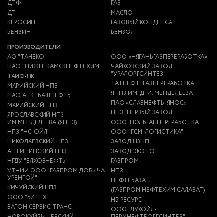
ДТФ
ГАЗ
ДТ
МАСЛО
КЕРОСИН
ГАЗОВЫЙ КОНДЕНСАТ
БЕНЗИН
БЕНЗОЛ
ПРОИЗВОДИТЕЛИ
АО "ТАНЕКО"
ООО «НЯГАНЬГАЗПЕРЕРАБОТКА»
ПАО "НИЖНЕКАМСКНЕФТЕХИМ"
ЧАЙКОВСКИЙ ЗАВОД
"УРАЛОРГСИНТЕЗ"
ТАИФ-НК
ТАТНЕФТЕГАЗПЕРЕРАБОТКА
МАРИЙСКИЙ НПЗ
ЯНПЗ ИМ. Д. И. МЕНДЕЛЕЕВА
ПАО АНК "БАШНЕФТЬ"
ПАО «СЛАВНЕФТЬ-ЯНОС»
МАРИЙСКИЙ НПЗ
НПЗ "ПЕРВЫЙ ЗАВОД"
ЯРОСЛАВСКИЙ НПЗ
ИМ.МЕНДЕЛЕЕВА (ЯНПЗ)
ООО ТЮЛЬГАНПЕРЕРАБОТКА
НПЗ "НС-ОЙЛ"
ООО "ГСМ-ЛОГИСТИКА"
НИКОЛАЕВСКИЙ НПЗ
ЗАВОД НЗНП
АНТИПИНСКИЙ НПЗ
ЗАВОД ЭКОТОН
НГДУ "ЕЛХОВНЕФТЬ"
ГАЗПРОМ
УТНИИ ООО "ГАЗПРОМ ДОБЫЧА
НПЗ
УРЕНГОЙ"
НЕФТЕБАЗА
КИЧУЙСКИЙ НПЗ
(ГАЗПРОМ НЕФТЕХИМ САЛАВАТ)
ООО "БИТЕХ"
НБ РЕСУРС
ВАГОН СЕРВИС ТРАНС
ООО "ЛУКОЙЛ-
НОВОКУЙБЫШЕВСКИЙ
ПЕРМНЕФТЕОРГСИНТЕЗ"