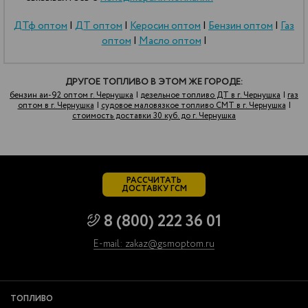
ДТф оптом
|
ДТ оптом
|
Керосин оптом
|
Бензин оптом
|
Газ
оптом
|
Масло оптом
|
ДРУГОЕ ТОПЛИВО В ЭТОМ ЖЕ ГОРОДЕ:
бензин аи-92 оптом г. Чернушка
|
дезельное топливо ДТ в г. Чернушка
|
газ
оптом в г. Чернушка
|
судовое маловязкое топливо СМТ в г. Чернушка
|
стоимость доставки 30 куб. до г. Чернушка
РАССЧИТАТЬ
ДОСТАВКУ ГСМ
8 (800) 222 36 01
E-mail: zakaz@gsmoptom.ru
ТОПЛИВО