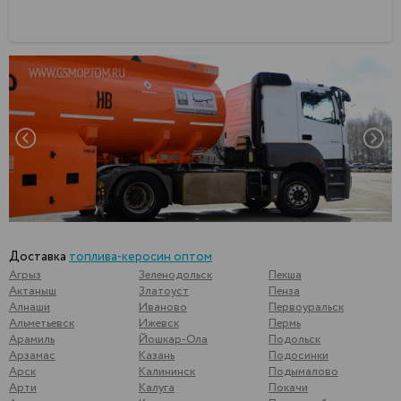
Доставка
топлива-керосин оптом
Агрыз
Зеленодольск
Пекша
Актаныш
Златоуст
Пенза
Алнаши
Иваново
Первоуральск
Альметьевск
Ижевск
Пермь
Арамиль
Йошкар-Ола
Подольск
Арзамас
Казань
Подосинки
Арск
Калининск
Подымалово
Арти
Калуга
Покачи