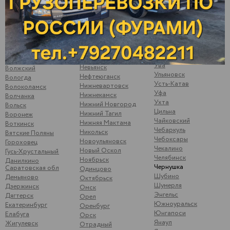
Сызрань
Менделеевск
Варна
Сыктывкар
Можайск
Верхние Татышлы
Тамбов
Можга
Верхняя Мактама
Тверь
Москва
Верхошижемье
Темрюк
Мулянка
Владимир
Тимашево
Муром
Волгоград
Тольятти
Набережные Челны
Волжск
Ува
Невьянск
Волжский
Ульяновск
Нефтеюганск
Вологда
Усть-Катав
Нижневартовск
Волоколамск
Уфа
Нижнекамск
Волчанка
Ухта
Нижний Новгород
Вольск
Цильна
Нижний Тагил
Воронеж
Чайковский
Нижняя Мактама
Воткинск
Чебаркуль
Никольск
Вятские Поляны
Чебоксары
Новоульяновск
Гороховец
Чекалино
Новый Оскол
Гусь-Хрустальный
Челябинск
Ноябрьск
Данилкино
Чернушка
Саратовская обл
Одинцово
Шубино
Демьяново
Октябрьск
Шумерля
Дзержинск
Омск
Энгельс
Дягтерск
Орел
Южноуральск
Екатеринбург
Оренбург
Юнгапоси
Елабуга
Орск
Янаул
Жигулевск
Отрадный