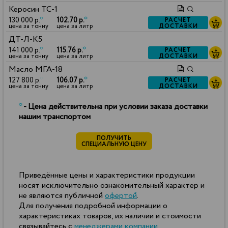
Керосин ТС-1
130 000 р.
*
102.70 р.
*
РАСЧЕТ
ДОСТАВКИ
цена за тонну
цена за литр
ДТ-Л-К5
141 000 р.
*
115.76 р.
*
РАСЧЕТ
ДОСТАВКИ
цена за тонну
цена за литр
Масло МГА-18
127 800 р.
*
106.07 р.
*
РАСЧЕТ
ДОСТАВКИ
цена за тонну
цена за литр
*
- Цена действительна при условии заказа доставки
нашим транспортом
ПОЛУЧИТЬ
СПЕЦИАЛЬНУЮ ЦЕНУ
Приведённые цены и характеристики продукции
носят исключительно ознакомительный характер и
не являются публичной
офертой
.
Для получения подробной информации о
характеристиках товаров, их наличии и стоимости
связывайтесь с
менеджерами компании