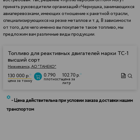
востребован. Так, решение «Куплю керосин оптом» могут
принять руководители организаций г.Чернушка, занимающихся
авиаперевозками, имеющих отношение к ракетной отрасли,
специализирующихся на резке металлов и т. д. В зависимости
от того, для чего именно вы покупаете такое топливо, мы
предложим вам различные виды продукции.
Топливо для реактивных двигателей марки ТС-1
высший сорт
Нижнекамск, АО "ТАНЕКО"
0.790
102.70 р.
*
130 000 р.
*
плотность
цена за
цена за тонну
литр
*
- Цена действительна при условии заказа доставки нашим
транспортом