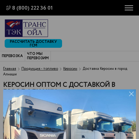
8 (800) 222 36 01
РАССЧИТАТЬ ДОСТАВКУ
ГСМ
ЧТО МЫ
ПЕРЕВОЗКА
ПЕРЕВОЗИМ
Главная
Продукция - топливо
Керосин
Доставка Керосин в город
Алнаши
КЕРОСИН ОПТОМ С ДОСТАВКОЙ В
ГОРОД АЛНАШИ
Обратившись в нашу компанию, вы можете купить керосин
оптом по цене, установленной на оптимальном уровне.
Предложения заинтересуют компании, работающие в разных
областях, поскольку этот вид топлива достаточно