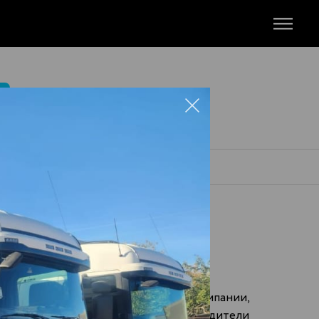
М
ровне. Предложения заинтересуют компании,
керосин оптом» могут принять руководители