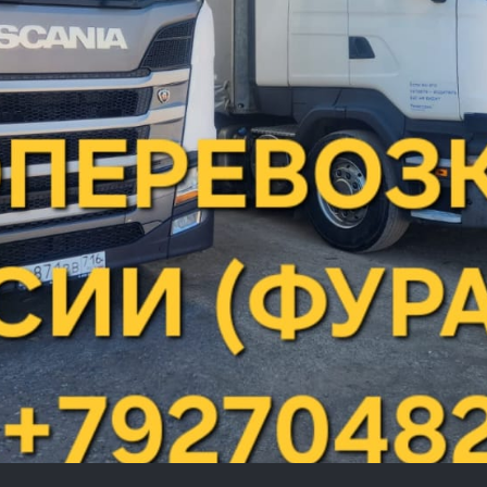
ами, имеющих отношение к ракетной отрасли, специализи
во, мы предложим вам различные виды продукции.
Цена за тонну
130 000 р.
*
ТС-1 высший сорт
цена на дату:
15-05-2026
вки нашим транспортом