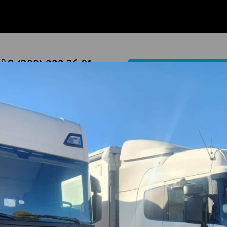
8 (800) 222 36 01
РАССЧИТАТЬ ДОСТАВКУ ГС
Перезвоните мне
Написать
росин в город Балтаси
Й В ГОРОД БАЛТАСИ
еросин оптом по цене, установленной на оптимальном у
 топлива достаточно востребован. Так, решение «Куплю 