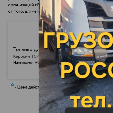
организаций г.Балтаси, занимающихся авиаперевозк
от того, для чего именно вы покупаете такое топли
Топливо для реактивных двигателей марки 
Керосин ТС-1
Нижнекамск, АО "ТАНЕКО"
*
- Цена действительна при условии заказа доста