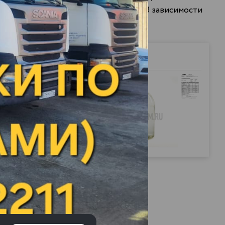
рующихся на резке металлов и т. д. В зависимости
Плотность
Цена за литр
при наливе
0.790
102.70 р.
*