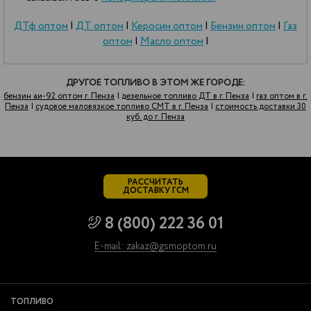
ДТф оптом
|
ДТ оптом
|
Керосин оптом
|
Бензин оптом
|
Газ
оптом
|
Масло оптом
|
ДРУГОЕ ТОПЛИВО В ЭТОМ ЖЕ ГОРОДЕ:
бензин аи-92 оптом г. Пенза
|
дезельное топливо ДТ в г. Пенза
|
газ оптом в г.
Пенза
|
судовое маловязкое топливо СМТ в г. Пенза
|
стоимость доставки 30
куб. до г. Пенза
РАССЧИТАТЬ
ДОСТАВКУ ГСМ
8 (800) 222 36 01
E-mail: zakaz@gsmoptom.ru
ТОПЛИВО