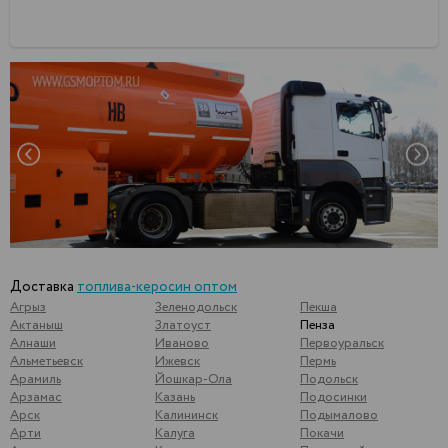
Доставка
топлива-керосин оптом
Агрыз
Зеленодольск
Пекша
Актаныш
Златоуст
Пенза
Алнаши
Иваново
Первоуральск
Альметьевск
Ижевск
Пермь
Арамиль
Йошкар-Ола
Подольск
Арзамас
Казань
Подосинки
Арск
Калининск
Подымалово
Арти
Калуга
Покачи