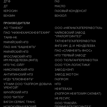
ДТФ
ГАЗ
ДТ
МАСЛО
КЕРОСИН
ГАЗОВЫЙ КОНДЕНСАТ
БЕНЗИН
БЕНЗОЛ
ПРОИЗВОДИТЕЛИ
АО "ТАНЕКО"
ООО «НЯГАНЬГАЗПЕРЕРАБОТКА»
ПАО "НИЖНЕКАМСКНЕФТЕХИМ"
ЧАЙКОВСКИЙ ЗАВОД
"УРАЛОРГСИНТЕЗ"
ТАИФ-НК
ТАТНЕФТЕГАЗПЕРЕРАБОТКА
МАРИЙСКИЙ НПЗ
ЯНПЗ ИМ. Д. И. МЕНДЕЛЕЕВА
ПАО АНК "БАШНЕФТЬ"
ПАО «СЛАВНЕФТЬ-ЯНОС»
МАРИЙСКИЙ НПЗ
НПЗ "ПЕРВЫЙ ЗАВОД"
ЯРОСЛАВСКИЙ НПЗ
ИМ.МЕНДЕЛЕЕВА (ЯНПЗ)
ООО ТЮЛЬГАНПЕРЕРАБОТКА
НПЗ "НС-ОЙЛ"
ООО "ГСМ-ЛОГИСТИКА"
НИКОЛАЕВСКИЙ НПЗ
ЗАВОД НЗНП
АНТИПИНСКИЙ НПЗ
ЗАВОД ЭКОТОН
НГДУ "ЕЛХОВНЕФТЬ"
ГАЗПРОМ
УТНИИ ООО "ГАЗПРОМ ДОБЫЧА
НПЗ
УРЕНГОЙ"
НЕФТЕБАЗА
КИЧУЙСКИЙ НПЗ
(ГАЗПРОМ НЕФТЕХИМ САЛАВАТ)
ООО "БИТЕХ"
НБ РЕСУРС
ВАГОН СЕРВИС ТРАНС
ООО "ЛУКОЙЛ-
НОВОКУЙБЫШЕВСКИЙ
ПЕРМНЕФТЕОРГСИНТЕЗ"