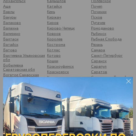
Архангельск
Камышлов
Полевской
Аша
Катайск
Почеп
Бавлы
Кемь
Починки
Бакуры
Киржач
Псков
Балаково
Киров
Пугачев
Балахна
Кирово-Чепецк
Ромоданово
Балезино
Ковров
Рыбинск
Балтаси
Королев
Рыбная Слобода
Батайск
Кострома
Рязань
Батово
Котлас
Самара
Бахтеевка Ульяновская
Котово
Санкт-Петербург
обл
Кошки
Саранск
Бобылевка
Красноуфимск
Сарапул
Саратовская обл
Красноярск
Саратов
Богатое Самарская
Кстово
Свердлово, Тоцкий р-
обл
он
Курган
Боковой Майдан
Сегежа
Курск
Болгары
Сергиев-Посад
Кушумский Ершов
Большой Солтан
Смоленск
Ликино-Дулёво
Бор, Нижегородская
Соликамск
Липецк
обл
Старый Оскол
Лыткарино
Брыковка
Стрижи
Люберцы
Брянск
Суздаль
Магнитогорск
Бугульма
Суна
Малая Вишера
Бузулук
Сургут
Малая Пурга
Буинск