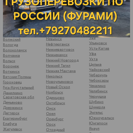
Сызрань
Менделеевск
Варна
Сыктывкар
Можайск
Верхние Татышлы
Тамбов
Можга
Верхняя Мактама
Тверь
Москва
Верхошижемье
Темрюк
Мулянка
Владимир
Тимашево
Муром
Волгоград
Тольятти
Набережные Челны
Волжск
Ува
Невьянск
Волжский
Ульяновск
Нефтеюганск
Вологда
Усть-Катав
Нижневартовск
Волоколамск
Уфа
Нижнекамск
Волчанка
Ухта
Нижний Новгород
Вольск
Цильна
Нижний Тагил
Воронеж
Чайковский
Нижняя Мактама
Воткинск
Чебаркуль
Никольск
Вятские Поляны
Чебоксары
Новоульяновск
Гороховец
Чекалино
Новый Оскол
Гусь-Хрустальный
Челябинск
Ноябрьск
Данилкино
Чернушка
Саратовская обл
Одинцово
Шубино
Демьяново
Октябрьск
Шумерля
Дзержинск
Омск
Энгельс
Дягтерск
Орел
Южноуральск
Екатеринбург
Оренбург
Юнгапоси
Елабуга
Орск
Янаул
Жигулевск
Отрадный