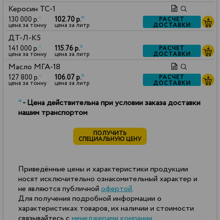
Керосин ТС-1
130 000 р.
*
102.70 р.
*
РАСЧЕТ
ДОСТАВКИ
цена за тонну
цена за литр
ДТ-Л-К5
141 000 р.
*
115.76 р.
*
РАСЧЕТ
ДОСТАВКИ
цена за тонну
цена за литр
Масло МГА-18
127 800 р.
*
106.07 р.
*
РАСЧЕТ
ДОСТАВКИ
цена за тонну
цена за литр
*
- Цена действительна при условии заказа доставки
нашим транспортом
ПОЛУЧИТЬ
СПЕЦИАЛЬНУЮ ЦЕНУ
Приведённые цены и характеристики продукции
носят исключительно ознакомительный характер и
не являются публичной
офертой
.
Для получения подробной информации о
характеристиках товаров, их наличии и стоимости
связывайтесь с
менеджерами компании