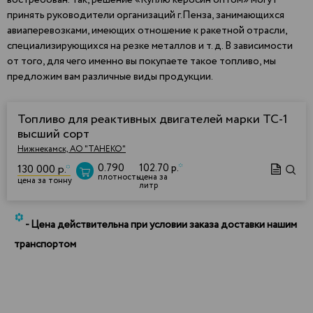
востребован. Так, решение «Куплю керосин оптом» могут
принять руководители организаций г.Пенза, занимающихся
авиаперевозками, имеющих отношение к ракетной отрасли,
специализирующихся на резке металлов и т. д. В зависимости
от того, для чего именно вы покупаете такое топливо, мы
предложим вам различные виды продукции.
Топливо для реактивных двигателей марки ТС-1
высший сорт
Нижнекамск, АО "ТАНЕКО"
0.790
102.70 р.
*
130 000 р.
*
плотность
цена за
цена за тонну
литр
*
- Цена действительна при условии заказа доставки нашим
транспортом