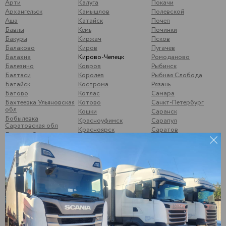
Арти
Калуга
Покачи
Архангельск
Камышлов
Полевской
Аша
Катайск
Почеп
Бавлы
Кемь
Починки
Бакуры
Киржач
Псков
Балаково
Киров
Пугачев
Балахна
Кирово-Чепецк
Ромоданово
Балезино
Ковров
Рыбинск
Балтаси
Королев
Рыбная Слобода
Батайск
Кострома
Рязань
Батово
Котлас
Самара
Бахтеевка Ульяновская
Котово
Санкт-Петербург
обл
Кошки
Саранск
Бобылевка
Красноуфимск
Сарапул
Саратовская обл
Красноярск
Саратов
Богатое Самарская
Кстово
Свердлово, Тоцкий р-
обл
он
Курган
Боковой Майдан
Сегежа
Курск
Болгары
Сергиев-Посад
Кушумский Ершов
Большой Солтан
Смоленск
Ликино-Дулёво
Бор, Нижегородская
Соликамск
Липецк
обл
Старый Оскол
Лыткарино
Брыковка
Стрижи
Люберцы
Брянск
Суздаль
Магнитогорск
Бугульма
Суна
Малая Вишера
Бузулук