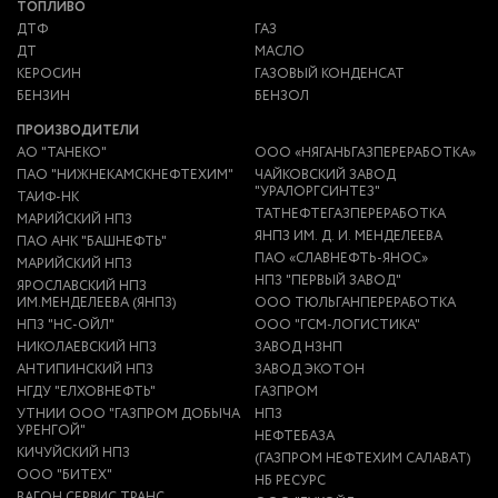
ТОПЛИВО
ДТФ
ГАЗ
ДТ
МАСЛО
КЕРОСИН
ГАЗОВЫЙ КОНДЕНСАТ
БЕНЗИН
БЕНЗОЛ
ПРОИЗВОДИТЕЛИ
АО "ТАНЕКО"
ООО «НЯГАНЬГАЗПЕРЕРАБОТКА»
ПАО "НИЖНЕКАМСКНЕФТЕХИМ"
ЧАЙКОВСКИЙ ЗАВОД
"УРАЛОРГСИНТЕЗ"
ТАИФ-НК
ТАТНЕФТЕГАЗПЕРЕРАБОТКА
МАРИЙСКИЙ НПЗ
ЯНПЗ ИМ. Д. И. МЕНДЕЛЕЕВА
ПАО АНК "БАШНЕФТЬ"
ПАО «СЛАВНЕФТЬ-ЯНОС»
МАРИЙСКИЙ НПЗ
НПЗ "ПЕРВЫЙ ЗАВОД"
ЯРОСЛАВСКИЙ НПЗ
ИМ.МЕНДЕЛЕЕВА (ЯНПЗ)
ООО ТЮЛЬГАНПЕРЕРАБОТКА
НПЗ "НС-ОЙЛ"
ООО "ГСМ-ЛОГИСТИКА"
НИКОЛАЕВСКИЙ НПЗ
ЗАВОД НЗНП
АНТИПИНСКИЙ НПЗ
ЗАВОД ЭКОТОН
НГДУ "ЕЛХОВНЕФТЬ"
ГАЗПРОМ
УТНИИ ООО "ГАЗПРОМ ДОБЫЧА
НПЗ
УРЕНГОЙ"
НЕФТЕБАЗА
КИЧУЙСКИЙ НПЗ
(ГАЗПРОМ НЕФТЕХИМ САЛАВАТ)
ООО "БИТЕХ"
НБ РЕСУРС
ВАГОН СЕРВИС ТРАНС