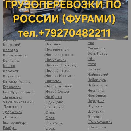
Сургут
Малая Пурга
Буинск
Сызрань
Менделеевск
Варна
Сыктывкар
Можайск
Верхние Татышлы
Тамбов
Можга
Верхняя Мактама
Тверь
Москва
Верхошижемье
Темрюк
Мулянка
Владимир
Тимашево
Муром
Волгоград
Тольятти
Набережные Челны
Волжск
Ува
Невьянск
Волжский
Ульяновск
Нефтеюганск
Вологда
Усть-Катав
Нижневартовск
Волоколамск
Уфа
Нижнекамск
Волчанка
Ухта
Нижний Новгород
Вольск
Цильна
Нижний Тагил
Воронеж
Чайковский
Нижняя Мактама
Воткинск
Чебаркуль
Никольск
Вятские Поляны
Чебоксары
Новоульяновск
Гороховец
Чекалино
Новый Оскол
Гусь-Хрустальный
Челябинск
Ноябрьск
Данилкино
Чернушка
Саратовская обл
Одинцово
Шубино
Демьяново
Октябрьск
Шумерля
Дзержинск
Омск
Энгельс
Дягтерск
Орел
Южноуральск
Екатеринбург
Оренбург
Юнгапоси
Елабуга
Орск