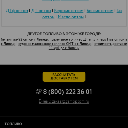
ДТф оптом
|
ДТ оптом
|
Керосин оптом
|
Бензин оптом
|
Газ
оптом
|
Масло оптом
|
ДРУГОЕ ТОПЛИВО В ЭТОМ ЖЕ ГОРОДЕ:
бензин аи-92 оптом г. Липецк
|
дезельное топливо ДТ в г. Липецк
|
газ оптом в
г. Липецк
|
судовое маловязкое топливо СМТ в г. Липецк
|
стоимость доставки
30 куб. до г. Липецк
РАССЧИТАТЬ
ДОСТАВКУ ГСМ
8 (800) 222 36 01
E-mail: zakaz@gsmoptom.ru
ТОПЛИВО