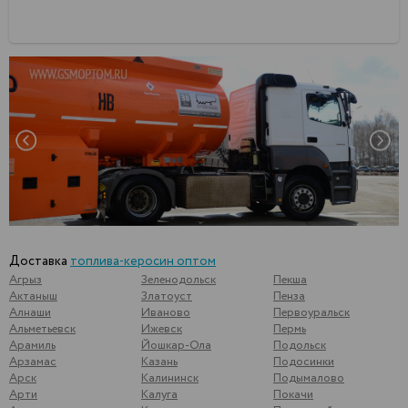
Доставка
топлива-керосин оптом
Агрыз
Зеленодольск
Пекша
Актаныш
Златоуст
Пенза
Алнаши
Иваново
Первоуральск
Альметьевск
Ижевск
Пермь
Арамиль
Йошкар-Ола
Подольск
Арзамас
Казань
Подосинки
Арск
Калининск
Подымалово
Арти
Калуга
Покачи