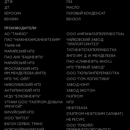
ДТФ
ГАЗ
ДТ
МАСЛО
КЕРОСИН
ГАЗОВЫЙ КОНДЕНСАТ
БЕНЗИН
БЕНЗОЛ
ПРОИЗВОДИТЕЛИ
АО "ТАНЕКО"
ООО «НЯГАНЬГАЗПЕРЕРАБОТКА»
ПАО "НИЖНЕКАМСКНЕФТЕХИМ"
ЧАЙКОВСКИЙ ЗАВОД
"УРАЛОРГСИНТЕЗ"
ТАИФ-НК
ТАТНЕФТЕГАЗПЕРЕРАБОТКА
МАРИЙСКИЙ НПЗ
ЯНПЗ ИМ. Д. И. МЕНДЕЛЕЕВА
ПАО АНК "БАШНЕФТЬ"
ПАО «СЛАВНЕФТЬ-ЯНОС»
МАРИЙСКИЙ НПЗ
НПЗ "ПЕРВЫЙ ЗАВОД"
ЯРОСЛАВСКИЙ НПЗ
ИМ.МЕНДЕЛЕЕВА (ЯНПЗ)
ООО ТЮЛЬГАНПЕРЕРАБОТКА
НПЗ "НС-ОЙЛ"
ООО "ГСМ-ЛОГИСТИКА"
НИКОЛАЕВСКИЙ НПЗ
ЗАВОД НЗНП
АНТИПИНСКИЙ НПЗ
ЗАВОД ЭКОТОН
НГДУ "ЕЛХОВНЕФТЬ"
ГАЗПРОМ
УТНИИ ООО "ГАЗПРОМ ДОБЫЧА
НПЗ
УРЕНГОЙ"
НЕФТЕБАЗА
КИЧУЙСКИЙ НПЗ
(ГАЗПРОМ НЕФТЕХИМ САЛАВАТ)
ООО "БИТЕХ"
НБ РЕСУРС
ВАГОН СЕРВИС ТРАНС
ООО "ЛУКОЙЛ-
НОВОКУЙБЫШЕВСКИЙ
ПЕРМНЕФТЕОРГСИНТЕЗ"