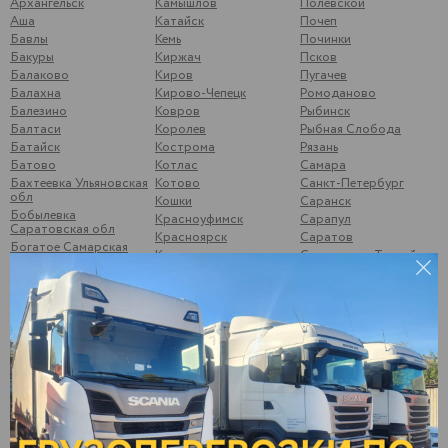
Архангельск
Камышлов
Полевской
Аша
Катайск
Почеп
Бавлы
Кемь
Починки
Бакуры
Киржач
Псков
Балаково
Киров
Пугачев
Балахна
Кирово-Чепецк
Ромоданово
Балезино
Ковров
Рыбинск
Балтаси
Королев
Рыбная Слобода
Батайск
Кострома
Рязань
Батово
Котлас
Самара
Бахтеевка Ульяновская
Котово
Санкт-Петербург
обл
Кошки
Саранск
Бобылевка
Красноуфимск
Сарапул
Саратовская обл
Красноярск
Саратов
Богатое Самарская
Кстово
Свердлово, Тоцкий р-
обл
он
Курган
Боковой Майдан
Сегежа
Курск
Болгары
Сергиев-Посад
Кушумский Ершов
Большой Солтан
Смоленск
Ликино-Дулёво
Бор, Нижегородская
Соликамск
Липецк
обл
Старый Оскол
Лыткарино
Брыковка
Стрижи
Люберцы
Брянск
Суздаль
Магнитогорск
Бугульма
Суна
Малая Вишера
Бузулук
Сургут
Малая Пурга
Буинск