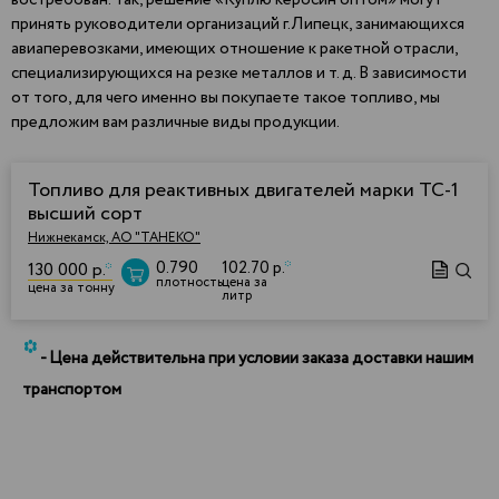
востребован. Так, решение «Куплю керосин оптом» могут
принять руководители организаций г.Липецк, занимающихся
авиаперевозками, имеющих отношение к ракетной отрасли,
специализирующихся на резке металлов и т. д. В зависимости
от того, для чего именно вы покупаете такое топливо, мы
предложим вам различные виды продукции.
Топливо для реактивных двигателей марки ТС-1
высший сорт
Нижнекамск, АО "ТАНЕКО"
0.790
102.70 р.
*
130 000 р.
*
плотность
цена за
цена за тонну
литр
*
- Цена действительна при условии заказа доставки нашим
транспортом