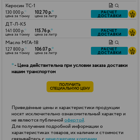
Керосин ТС-1
130 000 р.
*
102.70 р.
*
РАСЧЕТ
ДОСТАВКИ
цена за тонну
цена за литр
ДТ-Л-К5
141 000 р.
*
115.76 р.
*
РАСЧЕТ
ДОСТАВКИ
цена за тонну
цена за литр
Масло МГА-18
127 800 р.
*
106.07 р.
*
РАСЧЕТ
ДОСТАВКИ
цена за тонну
цена за литр
*
- Цена действительна при условии заказа доставки
нашим транспортом
ПОЛУЧИТЬ
СПЕЦИАЛЬНУЮ ЦЕНУ
Приведённые цены и характеристики продукции
носят исключительно ознакомительный характер и
не являются публичной
офертой
.
Для получения подробной информации о
характеристиках товаров, их наличии и стоимости
связывайтесь с
менеджерами компании