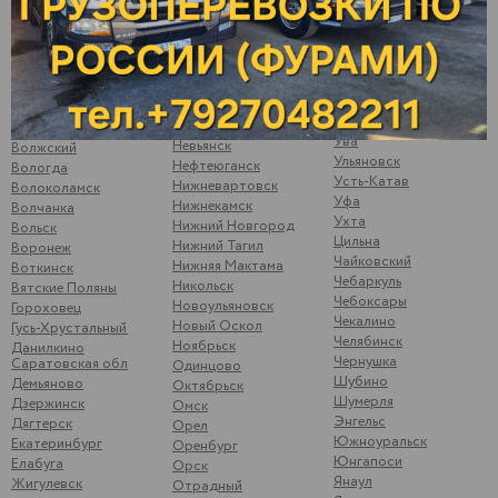
Сызрань
Менделеевск
Варна
Сыктывкар
Можайск
Верхние Татышлы
Тамбов
Можга
Верхняя Мактама
Тверь
Москва
Верхошижемье
Темрюк
Мулянка
Владимир
Тимашево
Муром
Волгоград
Тольятти
Набережные Челны
Волжск
Ува
Невьянск
Волжский
Ульяновск
Нефтеюганск
Вологда
Усть-Катав
Нижневартовск
Волоколамск
Уфа
Нижнекамск
Волчанка
Ухта
Нижний Новгород
Вольск
Цильна
Нижний Тагил
Воронеж
Чайковский
Нижняя Мактама
Воткинск
Чебаркуль
Никольск
Вятские Поляны
Чебоксары
Новоульяновск
Гороховец
Чекалино
Новый Оскол
Гусь-Хрустальный
Челябинск
Ноябрьск
Данилкино
Чернушка
Саратовская обл
Одинцово
Шубино
Демьяново
Октябрьск
Шумерля
Дзержинск
Омск
Энгельс
Дягтерск
Орел
Южноуральск
Екатеринбург
Оренбург
Юнгапоси
Елабуга
Орск
Янаул
Жигулевск
Отрадный