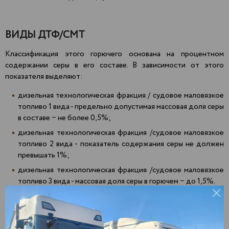
ВИДЫ ДТФ/СМТ
Классификация этого горючего основана на процентном
содержании серы в его составе. В зависимости от этого
показателя выделяют:
дизельная технологическая фракция / судовое маловязкое
топливо 1 вида - предельно допустимая массовая доля серы
в составе − не более 0,5%;
дизельная технологическая фракция /судовое маловязкое
топливо 2 вида - показатель содержания серы не должен
превышать 1%;
дизельная технологическая фракция /судовое маловязкое
топливо 3 вида - массовая доля серы в горючем − до 1,5%.
Доставка
печного топлива СМТ оптом
Агрыз
Зеленодольск
Пекша
Актаныш
Златоуст
Пенза