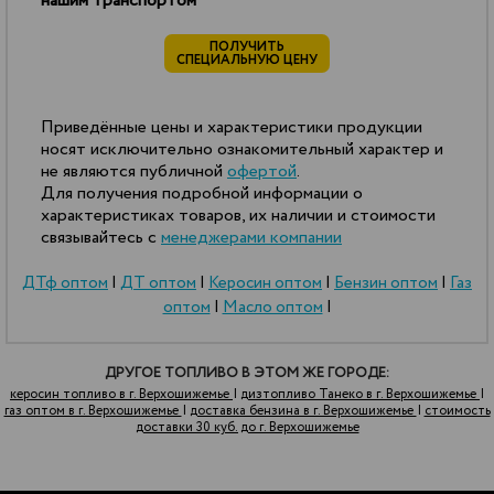
нашим транспортом
ПОЛУЧИТЬ
СПЕЦИАЛЬНУЮ ЦЕНУ
Приведённые цены и характеристики продукции
носят исключительно ознакомительный характер и
не являются публичной
офертой
.
Для получения подробной информации о
характеристиках товаров, их наличии и стоимости
связывайтесь с
менеджерами компании
ДТф оптом
|
ДТ оптом
|
Керосин оптом
|
Бензин оптом
|
Газ
оптом
|
Масло оптом
|
ДРУГОЕ ТОПЛИВО В ЭТОМ ЖЕ ГОРОДЕ:
керосин топливо в г. Верхошижемье
|
дизтопливо Танеко в г. Верхошижемье
|
газ оптом в г. Верхошижемье
|
доставка бензина в г. Верхошижемье
|
стоимость
доставки 30 куб. до г. Верхошижемье