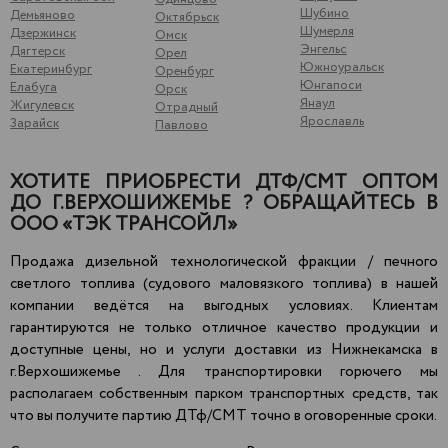
Шубино
Демьяново
Октябрьск
Шумерля
Дзержинск
Омск
Энгельс
Дягтерск
Орел
Южноуральск
Екатеринбург
Оренбург
Юнгапоси
Елабуга
Орск
Янаул
Жигулевск
Отрадный
Ярославль
Зарайск
Павлово
ХОТИТЕ ПРИОБРЕСТИ ДТФ/СМТ ОПТОМ
ДО Г.ВЕРХОШИЖЕМЬЕ ? ОБРАЩАЙТЕСЬ В
ООО «ТЭК ТРАНСОЙЛ»
Продажа дизельной технологической фракции / печного
светлого топлива (судового маловязкого топлива) в нашей
компании ведётся на выгодных условиях. Клиентам
гарантируются не только отличное качество продукции и
доступные цены, но и услуги доставки из Нижнекамска в
г.Верхошижемье . Для транспортировки горючего мы
располагаем собственным парком транспортных средств, так
что вы получите партию ДТф/СМТ точно в оговоренные сроки.