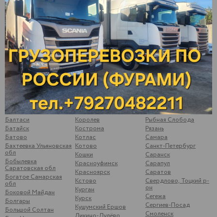
Алнаши
Иваново
Первоуральск
Альметьевск
Ижевск
Пермь
Арамиль
Йошкар-Ола
Подольск
Арзамас
Казань
Подосинки
Арск
Калининск
Подымалово
Арти
Калуга
Покачи
Архангельск
Камышлов
Полевской
Аша
Катайск
Почеп
Бавлы
Кемь
Починки
Бакуры
Киржач
Псков
Балаково
Киров
Пугачев
Балахна
Кирово-Чепецк
Ромоданово
Балезино
Ковров
Рыбинск
Балтаси
Королев
Рыбная Слобода
Батайск
Кострома
Рязань
Батово
Котлас
Самара
Бахтеевка Ульяновская
Котово
Санкт-Петербург
обл
Кошки
Саранск
Бобылевка
Красноуфимск
Сарапул
Саратовская обл
Красноярск
Саратов
Богатое Самарская
Кстово
Свердлово, Тоцкий р-
обл
он
Курган
Боковой Майдан
Сегежа
Курск
Болгары
Сергиев-Посад
Кушумский Ершов
Большой Солтан
Смоленск
Ликино-Дулёво