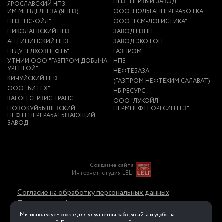
НПЗ "ПЕРВЫЙ ЗАВОД"
ЯРОСЛАВСКИЙ НПЗ
ИМ.МЕНДЕЛЕЕВА (ЯНПЗ)
ООО ТЮЛЬГАНПЕРЕРАБОТКА
НПЗ "НС-ОЙЛ"
ООО "ГСМ-ЛОГИСТИКА"
НИКОЛАЕВСКИЙ НПЗ
ЗАВОД НЗНП
АНТИПИНСКИЙ НПЗ
ЗАВОД ЭКОТОН
НГДУ "ЕЛХОВНЕФТЬ"
ГАЗПРОМ
УТНИИ ООО "ГАЗПРОМ ДОБЫЧА
НПЗ
УРЕНГОЙ"
НЕФТЕБАЗА
КИЧУЙСКИЙ НПЗ
(ГАЗПРОМ НЕФТЕХИМ САЛАВАТ)
ООО "БИТЕХ"
НБ РЕСУРС
ВАГОН СЕРВИС ТРАНС
ООО "ЛУКОЙЛ-
НОВОКУЙБЫШЕВСКИЙ
ПЕРМНЕФТЕОРГСИНТЕЗ"
НЕФТЕПЕРЕРАБАТЫВАЮЩИЙ
ЗАВОД
Создание сайта
Интернет-студия LELI
Согласие на обработку персональных данных
Политика конфиденциальности в отношении
обработки персональных данных
Мы используем cookie для улучшения работы сайта и удобства