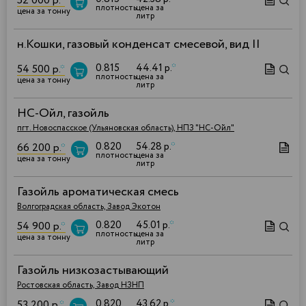
52 000 р.
*
плотность
цена за
цена за тонну
литр
н.Кошки, газовый конденсат смесевой, вид II
0.815
44.41 р.
*
54 500 р.
*
плотность
цена за
цена за тонну
литр
НС-Ойл, газойль
пгт. Новоспасское (Ульяновская область), НПЗ "НС-Ойл"
0.820
54.28 р.
*
66 200 р.
*
плотность
цена за
цена за тонну
литр
Газойль ароматическая смесь
Волгоградская область, Завод Экотон
0.820
45.01 р.
*
54 900 р.
*
плотность
цена за
цена за тонну
литр
Газойль низкозастывающий
Ростовская область, Завод НЗНП
0.820
43.62 р.
*
53 200 р.
*