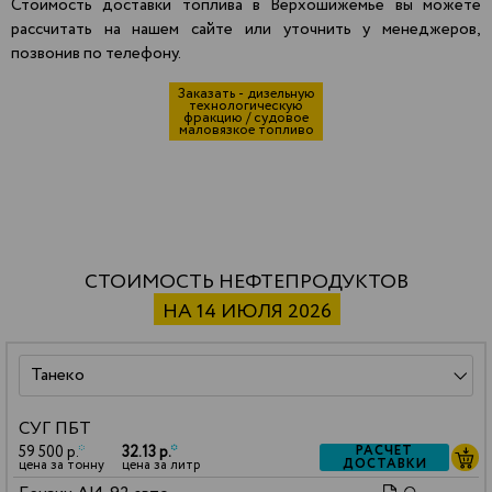
Стоимость доставки топлива в Верхошижемье вы можете
рассчитать на нашем сайте или уточнить у менеджеров,
позвонив по телефону.
Заказать - дизельную
технологическую
фракцию / судовое
маловязкое топливо
СТОИМОСТЬ НЕФТЕПРОДУКТОВ
НА 14 ИЮЛЯ 2026
СУГ ПБТ
59 500 р.
*
32.13 р.
*
РАСЧЕТ
ДОСТАВКИ
цена за тонну
цена за литр