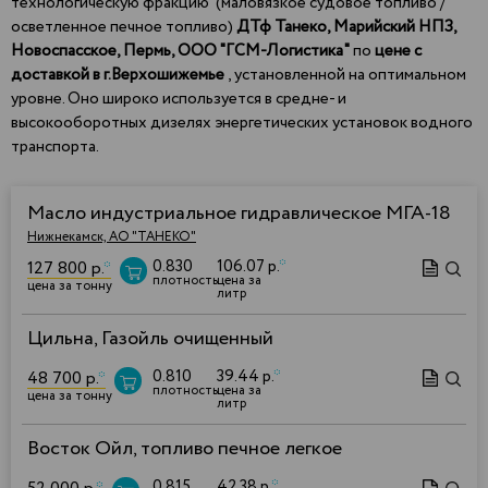
технологическую фракцию (маловязкое судовое топливо /
осветленное печное топливо)
ДТф Танеко,
Марийский НПЗ,
Новоспасское, Пермь, ООО "ГСМ-Логистика"
по
цене с
доставкой в г.Верхошижемье
, установленной на оптимальном
уровне. Оно широко используется в средне- и
высокооборотных дизелях энергетических установок водного
транспорта.
Масло индустриальное гидравлическое МГА-18
Нижнекамск, АО "ТАНЕКО"
0.830
106.07 р.
*
127 800 р.
*
плотность
цена за
цена за тонну
литр
Цильна, Газойль очищенный
0.810
39.44 р.
*
48 700 р.
*
плотность
цена за
цена за тонну
литр
Восток Ойл, топливо печное легкое
0.815
42.38 р.
*