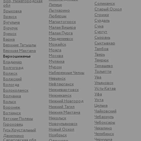
Бор, Нижегородская
Соликамск
Липецк
обл
Старый Оскол
Лыткарино
Брыковка
Стрижи
Люберцы
Брянск
Суздаль
Магнитогорск
Бугульма
Суна
Малая Вишера
Бузулук
Сургут
Малая Пурга
Буинск
Сызрань
Менделеевск
Варна
Сыктывкар
Можайск
Верхние Татышлы
Тамбов
Можга
Верхняя Мактама
Тверь
Москва
Верхошижемье
Темрюк
Мулянка
Владимир
Тимашево
Муром
Волгоград
Тольятти
Набережные Челны
Волжск
Ува
Невьянск
Волжский
Ульяновск
Нефтеюганск
Вологда
Усть-Катав
Нижневартовск
Волоколамск
Уфа
Нижнекамск
Волчанка
Ухта
Нижний Новгород
Вольск
Цильна
Нижний Тагил
Воронеж
Чайковский
Нижняя Мактама
Воткинск
Чебаркуль
Никольск
Вятские Поляны
Чебоксары
Новоульяновск
Гороховец
Чекалино
Новый Оскол
Гусь-Хрустальный
Челябинск
Ноябрьск
Данилкино
Чернушка
Саратовская обл
Одинцово