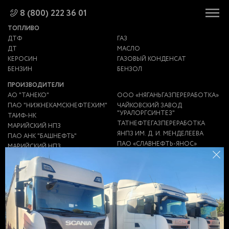
8 (800) 222 36 01
ТОПЛИВО
ДТФ
ГАЗ
ДТ
МАСЛО
КЕРОСИН
ГАЗОВЫЙ КОНДЕНСАТ
БЕНЗИН
БЕНЗОЛ
ПРОИЗВОДИТЕЛИ
АО "ТАНЕКО"
ООО «НЯГАНЬГАЗПЕРЕРАБОТКА»
ПАО "НИЖНЕКАМСКНЕФТЕХИМ"
ЧАЙКОВСКИЙ ЗАВОД
"УРАЛОРГСИНТЕЗ"
ТАИФ-НК
ТАТНЕФТЕГАЗПЕРЕРАБОТКА
МАРИЙСКИЙ НПЗ
ЯНПЗ ИМ. Д. И. МЕНДЕЛЕЕВА
ПАО АНК "БАШНЕФТЬ"
ПАО «СЛАВНЕФТЬ-ЯНОС»
МАРИЙСКИЙ НПЗ
НПЗ "ПЕРВЫЙ ЗАВОД"
ЯРОСЛАВСКИЙ НПЗ
ИМ.МЕНДЕЛЕЕВА (ЯНПЗ)
ООО ТЮЛЬГАНПЕРЕРАБОТКА
НПЗ "НС-ОЙЛ"
ООО "ГСМ-ЛОГИСТИКА"
НИКОЛАЕВСКИЙ НПЗ
ЗАВОД НЗНП
АНТИПИНСКИЙ НПЗ
ЗАВОД ЭКОТОН
НГДУ "ЕЛХОВНЕФТЬ"
ГАЗПРОМ
УТНИИ ООО "ГАЗПРОМ ДОБЫЧА
НПЗ
УРЕНГОЙ"
НЕФТЕБАЗА