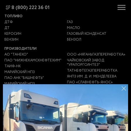
8 (800) 222 36 01
ТОПЛИВО
ДТФ
ГАЗ
ДТ
МАСЛО
КЕРОСИН
ГАЗОВЫЙ КОНДЕНСАТ
БЕНЗИН
БЕНЗОЛ
ПРОИЗВОДИТЕЛИ
АО "ТАНЕКО"
ООО «НЯГАНЬГАЗПЕРЕРАБОТКА»
ПАО "НИЖНЕКАМСКНЕФТЕХИМ"
ЧАЙКОВСКИЙ ЗАВОД
"УРАЛОРГСИНТЕЗ"
ТАИФ-НК
ТАТНЕФТЕГАЗПЕРЕРАБОТКА
МАРИЙСКИЙ НПЗ
ЯНПЗ ИМ. Д. И. МЕНДЕЛЕЕВА
ПАО АНК "БАШНЕФТЬ"
ПАО «СЛАВНЕФТЬ-ЯНОС»
МАРИЙСКИЙ НПЗ
НПЗ "ПЕРВЫЙ ЗАВОД"
ЯРОСЛАВСКИЙ НПЗ
ИМ.МЕНДЕЛЕЕВА (ЯНПЗ)
ООО ТЮЛЬГАНПЕРЕРАБОТКА
НПЗ "НС-ОЙЛ"
ООО "ГСМ-ЛОГИСТИКА"
НИКОЛАЕВСКИЙ НПЗ
ЗАВОД НЗНП
АНТИПИНСКИЙ НПЗ
ЗАВОД ЭКОТОН
НГДУ "ЕЛХОВНЕФТЬ"
ГАЗПРОМ
УТНИИ ООО "ГАЗПРОМ ДОБЫЧА
НПЗ
УРЕНГОЙ"
НЕФТЕБАЗА