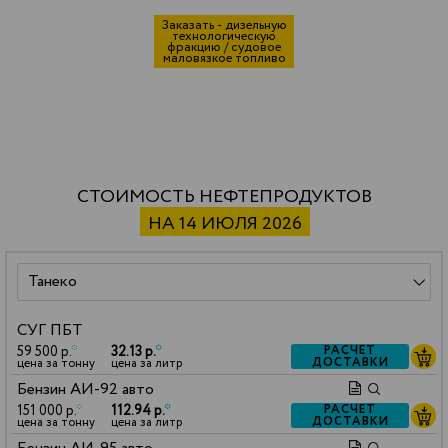
Заказать - дизельную
технологическую
фракцию / судовое
маловязкое топливо
СТОИМОСТЬ НЕФТЕПРОДУКТОВ
НА 14 ИЮЛЯ 2026
СУГ ПБТ
59 500 р.
*
32.13 р.
*
РАСЧЕТ
ДОСТАВКИ
цена за тонну
цена за литр
Бензин АИ-92 авто
151 000 р.
*
112.94 р.
*
РАСЧЕТ
ДОСТАВКИ
цена за тонну
цена за литр