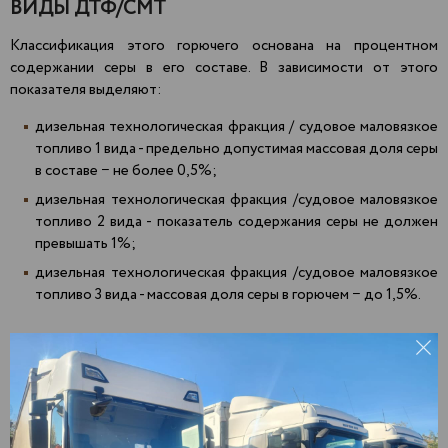
ВИДЫ ДТФ/СМТ
Классификация этого горючего основана на процентном
содержании серы в его составе. В зависимости от этого
показателя выделяют:
дизельная технологическая фракция / судовое маловязкое
топливо 1 вида - предельно допустимая массовая доля серы
в составе − не более 0,5%;
дизельная технологическая фракция /судовое маловязкое
топливо 2 вида - показатель содержания серы не должен
превышать 1%;
дизельная технологическая фракция /судовое маловязкое
топливо 3 вида - массовая доля серы в горючем − до 1,5%.
Доставка
печного топлива СМТ оптом
Агрыз
Зеленодольск
Пекша
Актаныш
Златоуст
Пенза
Алнаши
Иваново
Первоуральск
Альметьевск
Ижевск
Пермь
Арамиль
Йошкар-Ола
Подольск