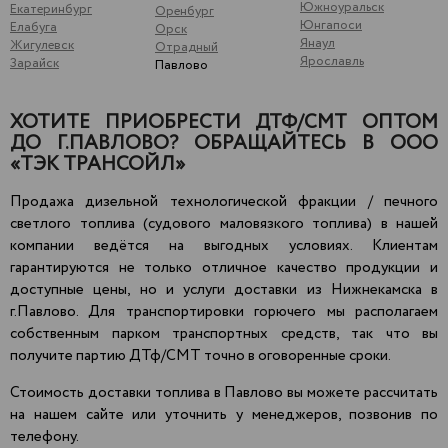
Южноуральск
Екатеринбург
Оренбург
Юнгапоси
Елабуга
Орск
Янаул
Жигулевск
Отрадный
Ярославль
Зарайск
Павлово
ХОТИТЕ ПРИОБРЕСТИ ДТФ/СМТ ОПТОМ
ДО Г.ПАВЛОВО? ОБРАЩАЙТЕСЬ В ООО
«ТЭК ТРАНСОЙЛ»
Продажа дизельной технологической фракции / печного
светлого топлива (судового маловязкого топлива) в нашей
компании ведётся на выгодных условиях. Клиентам
гарантируются не только отличное качество продукции и
доступные цены, но и услуги доставки из Нижнекамска в
г.Павлово. Для транспортировки горючего мы располагаем
собственным парком транспортных средств, так что вы
получите партию ДТф/СМТ точно в оговоренные сроки.
Стоимость доставки топлива в Павлово вы можете рассчитать
на нашем сайте или уточнить у менеджеров, позвонив по
телефону.