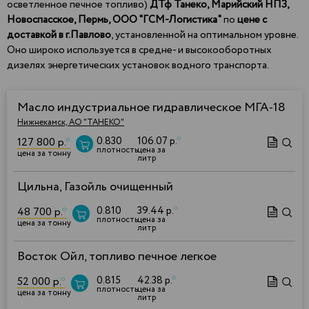
осветленное печное топливо)
ДТф Танеко,
Марийский НПЗ,
Новоспасское, Пермь, ООО "ГСМ-Логистика"
по
цене с
доставкой в г.Павлово
, установленной на оптимальном уровне.
Оно широко используется в средне- и высокооборотных
дизелях энергетических установок водного транспорта.
Масло индустриальное гидравлическое МГА-18
Нижнекамск, АО "ТАНЕКО"
0.830
106.07 р.
*
127 800 р.
*
плотность
цена за
цена за тонну
литр
Цильна, Газойль очищенный
0.810
39.44 р.
*
48 700 р.
*
плотность
цена за
цена за тонну
литр
Восток Ойл, топливо печное легкое
0.815
42.38 р.
*
52 000 р.
*
плотность
цена за
цена за тонну
литр