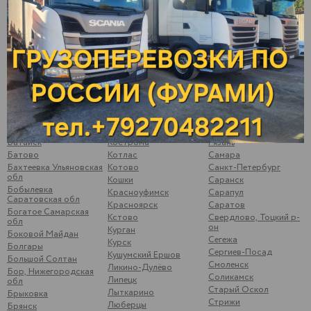
Арзамас
Казань
Подосинки
Арск
Калининск
Подымалово
Арти
Калуга
Покачи
Архангельск
Камышлов
Полевской
Аша
Катайск
Почеп
Бавлы
Кемь
Починки
Бакуры
Киржач
Псков
Балаково
Киров
Пугачев
Балахна
Кирово-Чепецк
Ромоданово
Балезино
Ковров
Рыбинск
Балтаси
Королев
Рыбная Слобода
Батайск
Кострома
Рязань
Батово
Котлас
Самара
Бахтеевка Ульяновская
Котово
Санкт-Петербург
обл
Кошки
Саранск
Бобылевка
Красноуфимск
Сарапул
Саратовская обл
Красноярск
Саратов
Богатое Самарская
Кстово
Свердлово, Тоцкий р-
обл
он
Курган
Боковой Майдан
Сегежа
Курск
Болгары
Сергиев-Посад
Кушумский Ершов
Большой Солтан
Смоленск
Ликино-Дулёво
Бор, Нижегородская
Соликамск
Липецк
обл
Старый Оскол
Лыткарино
Брыковка
Стрижи
Люберцы
Брянск