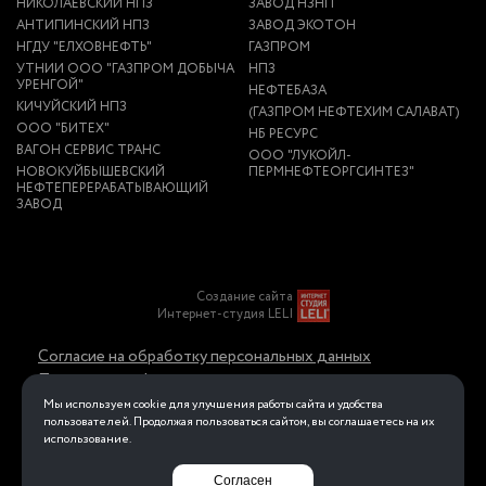
НИКОЛАЕВСКИЙ НПЗ
ЗАВОД НЗНП
АНТИПИНСКИЙ НПЗ
ЗАВОД ЭКОТОН
НГДУ "ЕЛХОВНЕФТЬ"
ГАЗПРОМ
УТНИИ ООО "ГАЗПРОМ ДОБЫЧА
НПЗ
УРЕНГОЙ"
НЕФТЕБАЗА
КИЧУЙСКИЙ НПЗ
(ГАЗПРОМ НЕФТЕХИМ САЛАВАТ)
ООО "БИТЕХ"
НБ РЕСУРС
ВАГОН СЕРВИС ТРАНС
ООО "ЛУКОЙЛ-
НОВОКУЙБЫШЕВСКИЙ
ПЕРМНЕФТЕОРГСИНТЕЗ"
НЕФТЕПЕРЕРАБАТЫВАЮЩИЙ
ЗАВОД
Создание сайта
Интернет-студия LELI
Согласие на обработку персональных данных
Политика конфиденциальности в отношении
обработки персональных данных
Мы используем cookie для улучшения работы сайта и удобства
пользователей. Продолжая пользоваться сайтом, вы соглашаетесь на их
использование.
Перейти на полную версию
Согласен