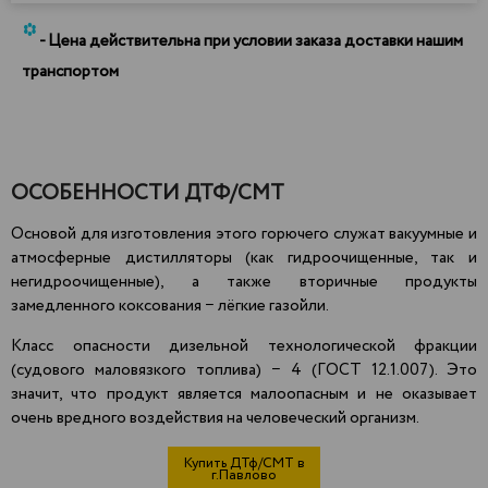
*
- Цена действительна при условии заказа доставки нашим
транспортом
ОСОБЕННОСТИ ДТФ/СМТ
Основой для изготовления этого горючего служат вакуумные и
атмосферные дистилляторы (как гидроочищенные, так и
негидроочищенные), а также вторичные продукты
замедленного коксования − лёгкие газойли.
Класс опасности дизельной технологической фракции
(судового маловязкого топлива) − 4 (ГОСТ 12.1.007). Это
значит, что продукт является
малоопасным
и не оказывает
очень вредного воздействия на человеческий организм.
Купить ДТф/СМТ в
г.Павлово