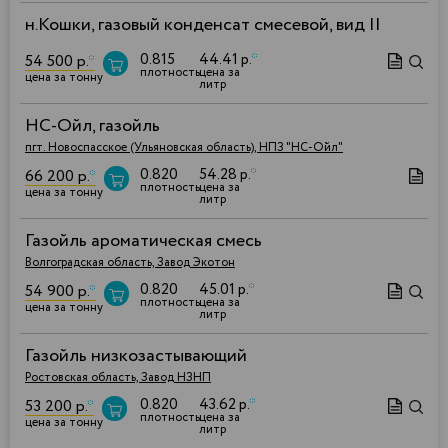
н.Кошки, газовый конденсат смесевой, вид II
0.815
44.41 р.
*
54 500 р.
*
плотность
цена за
цена за тонну
литр
НС-Ойл, газойль
пгт. Новоспасское (Ульяновская область), НПЗ "НС-Ойл"
0.820
54.28 р.
*
66 200 р.
*
плотность
цена за
цена за тонну
литр
Газойль ароматическая смесь
Волгоградская область, Завод Экотон
0.820
45.01 р.
*
54 900 р.
*
плотность
цена за
цена за тонну
литр
Газойль низкозастывающий
Ростовская область, Завод НЗНП
0.820
43.62 р.
*
53 200 р.
*
плотность
цена за
цена за тонну
литр