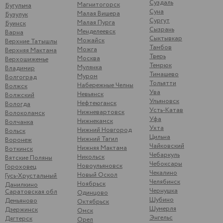
Суздаль
Магнитогорск
Бугульма
Суна
Малая Вишера
Бузулук
Сургут
Малая Пурга
Буинск
Сызрань
Менделеевск
Варна
Сыктывкар
Можайск
Верхние Татышлы
Тамбов
Можга
Верхняя Мактама
Тверь
Москва
Верхошижемье
Темрюк
Мулянка
Владимир
Тимашево
Муром
Волгоград
Тольятти
Набережные Челны
Волжск
Ува
Невьянск
Волжский
Ульяновск
Нефтеюганск
Вологда
Усть-Катав
Нижневартовск
Волоколамск
Уфа
Нижнекамск
Волчанка
Ухта
Нижний Новгород
Вольск
Цильна
Нижний Тагил
Воронеж
Чайковский
Нижняя Мактама
Воткинск
Чебаркуль
Никольск
Вятские Поляны
Чебоксары
Новоульяновск
Гороховец
Чекалино
Новый Оскол
Гусь-Хрустальный
Челябинск
Ноябрьск
Данилкино
Чернушка
Саратовская обл
Одинцово
Шубино
Демьяново
Октябрьск
Шумерля
Дзержинск
Омск
Энгельс
Дягтерск
Орел