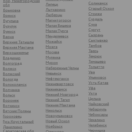
Бор, Нижегородская
Соликамск
Липецк
обл
Старый Оскол
Лыткарино
Брыковка
Стрижи
Люберцы
Брянск
Суздаль
Магнитогорск
Бугульма
Суна
Малая Вишера
Бузулук
Сургут
Малая Пурга
Буинск
Сызрань
Менделеевск
Варна
Сыктывкар
Можайск
Верхние Татышлы
Тамбов
Можга
Верхняя Мактама
Тверь
Москва
Верхошижемье
Темрюк
Мулянка
Владимир
Тимашево
Муром
Волгоград
Тольятти
Набережные Челны
Волжск
Ува
Невьянск
Волжский
Ульяновск
Нефтеюганск
Вологда
Усть-Катав
Нижневартовск
Волоколамск
Уфа
Нижнекамск
Волчанка
Ухта
Нижний Новгород
Вольск
Цильна
Нижний Тагил
Воронеж
Чайковский
Нижняя Мактама
Воткинск
Чебаркуль
Никольск
Вятские Поляны
Чебоксары
Новоульяновск
Гороховец
Чекалино
Новый Оскол
Гусь-Хрустальный
Челябинск
Ноябрьск
Данилкино
Чернушка
Саратовская обл
Одинцово