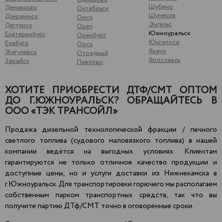
Шубино
Демьяново
Октябрьск
Шумерля
Дзержинск
Омск
Энгельс
Дягтерск
Орел
Южноуральск
Екатеринбург
Оренбург
Юнгапоси
Елабуга
Орск
Янаул
Жигулевск
Отрадный
Ярославль
Зарайск
Павлово
ХОТИТЕ ПРИОБРЕСТИ ДТФ/СМТ ОПТОМ
ДО Г.ЮЖНОУРАЛЬСК? ОБРАЩАЙТЕСЬ В
ООО «ТЭК ТРАНСОЙЛ»
Продажа дизельной технологической фракции / печного
светлого топлива (судового маловязкого топлива) в нашей
компании ведётся на выгодных условиях. Клиентам
гарантируются не только отличное качество продукции и
доступные цены, но и услуги доставки из Нижнекамска в
г.Южноуральск. Для транспортировки горючего мы располагаем
собственным парком транспортных средств, так что вы
получите партию ДТф/СМТ точно в оговоренные сроки.