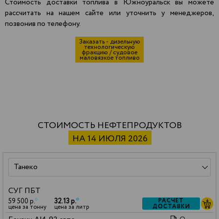
Стоимость доставки топлива в Южноуральск вы можете
рассчитать на нашем сайте или уточнить у менеджеров,
позвонив по телефону.
Заказать - дизельную
технологическую
фракцию / судовое
маловязкое топливо
СТОИМОСТЬ НЕФТЕПРОДУКТОВ
НА 14 ИЮЛЯ 2026
СУГ ПБТ
59 500 р.
*
32.13 р.
*
РАСЧЕТ
ДОСТАВКИ
цена за тонну
цена за литр