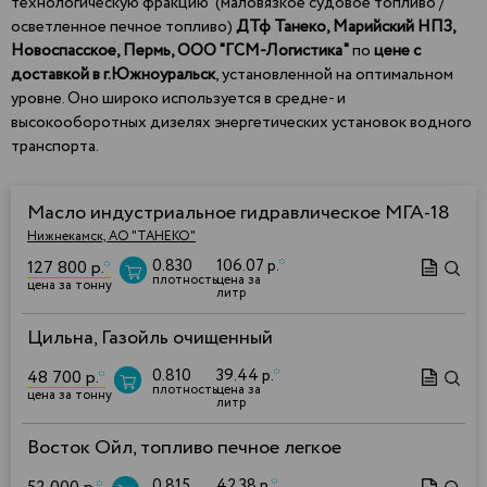
технологическую фракцию (маловязкое судовое топливо /
осветленное печное топливо)
ДТф Танеко,
Марийский НПЗ,
Новоспасское, Пермь, ООО "ГСМ-Логистика"
по
цене с
доставкой в г.Южноуральск
, установленной на оптимальном
уровне. Оно широко используется в средне- и
высокооборотных дизелях энергетических установок водного
транспорта.
Масло индустриальное гидравлическое МГА-18
Нижнекамск, АО "ТАНЕКО"
0.830
106.07 р.
*
127 800 р.
*
плотность
цена за
цена за тонну
литр
Цильна, Газойль очищенный
0.810
39.44 р.
*
48 700 р.
*
плотность
цена за
цена за тонну
литр
Восток Ойл, топливо печное легкое
0.815
42.38 р.
*