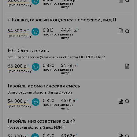
52 000 р.
*
плотность
цена за
цена за тонну
литр
н.Кошки, газовый конденсат смесевой, вид II
0.815
44.41 р.
*
54 500 р.
*
плотность
цена за
цена за тонну
литр
НС-Ойл, газойль
пгт. Новоспасское (Ульяновская область), НПЗ "НС-Ойл"
0.820
54.28 р.
*
66 200 р.
*
плотность
цена за
цена за тонну
литр
Газойль ароматическая смесь
Волгоградская область, Завод Экотон
0.820
45.01 р.
*
54 900 р.
*
плотность
цена за
цена за тонну
литр
Газойль низкозастывающий
Ростовская область, Завод НЗНП
0.820
43.62 р.
*
53 200 р.
*