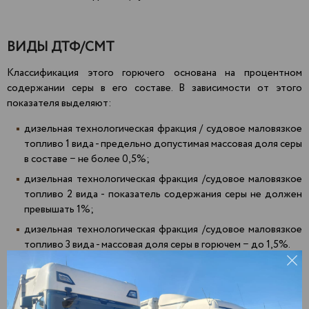
ВИДЫ ДТФ/СМТ
Классификация этого горючего основана на процентном
содержании серы в его составе. В зависимости от этого
показателя выделяют:
дизельная технологическая фракция / судовое маловязкое
топливо 1 вида - предельно допустимая массовая доля серы
в составе − не более 0,5%;
дизельная технологическая фракция /судовое маловязкое
топливо 2 вида - показатель содержания серы не должен
превышать 1%;
дизельная технологическая фракция /судовое маловязкое
топливо 3 вида - массовая доля серы в горючем − до 1,5%.
Доставка
печного топлива СМТ оптом
Агрыз
Зеленодольск
Пекша
Актаныш
Златоуст
Пенза