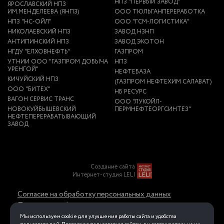
НПЗ "ПЕРВЫЙ ЗАВОД"
ЯРОСЛАВСКИЙ НПЗ
ИМ.МЕНДЕЛЕЕВА (ЯНПЗ)
ООО ТЮЛЬГАНПЕРЕРАБОТКА
НПЗ "НС-ОЙЛ"
ООО "ГСМ-ЛОГИСТИКА"
НИКОЛАЕВСКИЙ НПЗ
ЗАВОД НЗНП
АНТИПИНСКИЙ НПЗ
ЗАВОД ЭКОТОН
НГДУ "ЕЛХОВНЕФТЬ"
ГАЗПРОМ
УТНИИ ООО "ГАЗПРОМ ДОБЫЧА
НПЗ
УРЕНГОЙ"
НЕФТЕБАЗА
КИЧУЙСКИЙ НПЗ
(ГАЗПРОМ НЕФТЕХИМ САЛАВАТ)
ООО "БИТЕХ"
НБ РЕСУРС
ВАГОН СЕРВИС ТРАНС
ООО "ЛУКОЙЛ-
НОВОКУЙБЫШЕВСКИЙ
ПЕРМНЕФТЕОРГСИНТЕЗ"
НЕФТЕПЕРЕРАБАТЫВАЮЩИЙ
ЗАВОД
Создание сайта
Интернет-студия LELI
Согласие на обработку персональных данных
Политика конфиденциальности в отношении
обработки персональных данных
Мы используем cookie для улучшения работы сайта и удобства