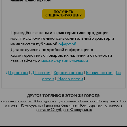
нашим транспортом
ПОЛУЧИТЬ
СПЕЦИАЛЬНУЮ ЦЕНУ
Приведённые цены и характеристики продукции
носят исключительно ознакомительный характер и
не являются публичной
офертой
.
Для получения подробной информации о
характеристиках товаров, их наличии и стоимости
связывайтесь с
менеджерами компании
ДТф оптом
|
ДТ оптом
|
Керосин оптом
|
Бензин оптом
|
Газ
оптом
|
Масло оптом
|
ДРУГОЕ ТОПЛИВО В ЭТОМ ЖЕ ГОРОДЕ:
керосин топливо в г. Южноуральск
|
дизтопливо Танеко в г. Южноуральск
|
газ
оптом в г. Южноуральск
|
доставка бензина в г. Южноуральск
|
стоимость
доставки 30 куб. до г. Южноуральск