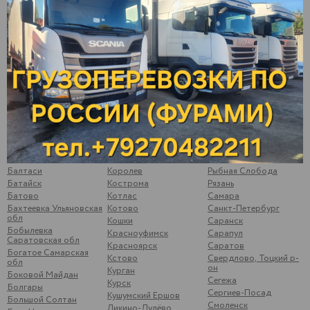
Алнаши
Иваново
Первоуральск
Альметьевск
Ижевск
Пермь
Арамиль
Йошкар-Ола
Подольск
Арзамас
Казань
Подосинки
Арск
Калининск
Подымалово
Арти
Калуга
Покачи
Архангельск
Камышлов
Полевской
Аша
Катайск
Почеп
Бавлы
Кемь
Починки
Бакуры
Киржач
Псков
Балаково
Киров
Пугачев
Балахна
Кирово-Чепецк
Ромоданово
Балезино
Ковров
Рыбинск
Балтаси
Королев
Рыбная Слобода
Батайск
Кострома
Рязань
Батово
Котлас
Самара
Бахтеевка Ульяновская
Котово
Санкт-Петербург
обл
Кошки
Саранск
Бобылевка
Красноуфимск
Сарапул
Саратовская обл
Красноярск
Саратов
Богатое Самарская
Кстово
Свердлово, Тоцкий р-
обл
он
Курган
Боковой Майдан
Сегежа
Курск
Болгары
Сергиев-Посад
Кушумский Ершов
Большой Солтан
Смоленск
Ликино-Дулёво