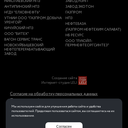
НИКОЛАЕВСКИЙ НПЗ
ЗАВОД НЗНП
АНТИПИНСКИЙ НПЗ
ЗАВОД ЭКОТОН
НГДУ "ЕЛХОВНЕФТЬ"
ГАЗПРОМ
УТНИИ ООО "ГАЗПРОМ ДОБЫЧА
НПЗ
УРЕНГОЙ"
НЕФТЕБАЗА
КИЧУЙСКИЙ НПЗ
(ГАЗПРОМ НЕФТЕХИМ САЛАВАТ)
ООО "БИТЕХ"
НБ РЕСУРС
ВАГОН СЕРВИС ТРАНС
ООО "ЛУКОЙЛ-
НОВОКУЙБЫШЕВСКИЙ
ПЕРМНЕФТЕОРГСИНТЕЗ"
НЕФТЕПЕРЕРАБАТЫВАЮЩИЙ
ЗАВОД
Создание сайта
Интернет-студия LELI
Согласие на обработку персональных данных
Политика конфиденциальности в отношении
обработки персональных данных
Мы используем cookie для улучшения работы сайта и удобства
пользователей. Продолжая пользоваться сайтом, вы соглашаетесь на их
использование.
Перейти на полную версию
Согласен