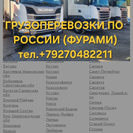
Арзамас
Казань
Подосинки
Арск
Калининск
Подымалово
Арти
Калуга
Покачи
Архангельск
Камышлов
Полевской
Аша
Катайск
Почеп
Бавлы
Кемь
Починки
Бакуры
Киржач
Псков
Балаково
Киров
Пугачев
Балахна
Кирово-Чепецк
Ромоданово
Балезино
Ковров
Рыбинск
Балтаси
Королев
Рыбная Слобода
Батайск
Кострома
Рязань
Батово
Котлас
Самара
Бахтеевка Ульяновская
Котово
Санкт-Петербург
обл
Кошки
Саранск
Бобылевка
Красноуфимск
Сарапул
Саратовская обл
Красноярск
Саратов
Богатое Самарская
Кстово
Свердлово, Тоцкий р-
обл
он
Курган
Боковой Майдан
Сегежа
Курск
Болгары
Сергиев-Посад
Кушумский Ершов
Большой Солтан
Смоленск
Ликино-Дулёво
Бор, Нижегородская
Соликамск
Липецк
обл
Старый Оскол
Лыткарино
Брыковка
Стрижи
Люберцы
Брянск