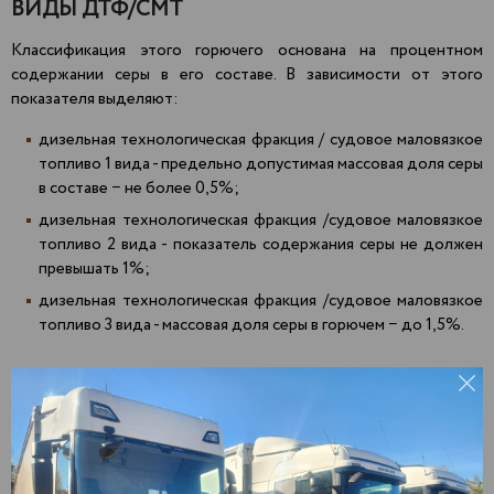
ВИДЫ ДТФ/СМТ
Классификация этого горючего основана на процентном
содержании серы в его составе. В зависимости от этого
показателя выделяют:
дизельная технологическая фракция / судовое маловязкое
топливо 1 вида - предельно допустимая массовая доля серы
в составе − не более 0,5%;
дизельная технологическая фракция /судовое маловязкое
топливо 2 вида - показатель содержания серы не должен
превышать 1%;
дизельная технологическая фракция /судовое маловязкое
топливо 3 вида - массовая доля серы в горючем − до 1,5%.
Доставка
печного топлива СМТ оптом
Агрыз
Зеленодольск
Пекша
Актаныш
Златоуст
Пенза
Алнаши
Иваново
Первоуральск
Альметьевск
Ижевск
Пермь
Арамиль
Йошкар-Ола
Подольск