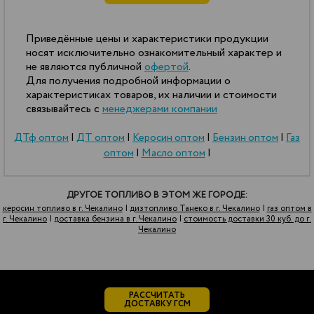
Приведённые цены и характеристики продукции
носят исключительно ознакомительный характер и
не являются публичной
офертой
.
Для получения подробной информации о
характеристиках товаров, их наличии и стоимости
связывайтесь с
менеджерами компании
ДТф оптом
|
ДТ оптом
|
Керосин оптом
|
Бензин оптом
|
Газ
оптом
|
Масло оптом
|
ДРУГОЕ ТОПЛИВО В ЭТОМ ЖЕ ГОРОДЕ:
керосин топливо в г. Чекалино
|
дизтопливо Танеко в г. Чекалино
|
газ оптом в
г. Чекалино
|
доставка бензина в г. Чекалино
|
стоимость доставки 30 куб. до г.
Чекалино
РАССЧИТАТЬ
ДОСТАВКУ ГСМ