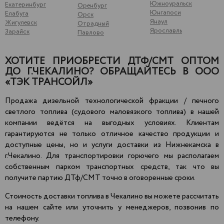
Южноуральск
Екатеринбург
Оренбург
Юнгапоси
Елабуга
Орск
Янаул
Жигулевск
Отрадный
Ярославль
Зарайск
Павлово
ХОТИТЕ ПРИОБРЕСТИ ДТФ/СМТ ОПТОМ
ДО Г.ЧЕКАЛИНО? ОБРАЩАЙТЕСЬ В ООО
«ТЭК ТРАНСОЙЛ»
Продажа дизельной технологической фракции / печного
светлого топлива (судового маловязкого топлива) в нашей
компании ведётся на выгодных условиях. Клиентам
гарантируются не только отличное качество продукции и
доступные цены, но и услуги доставки из Нижнекамска в
г.Чекалино. Для транспортировки горючего мы располагаем
собственным парком транспортных средств, так что вы
получите партию ДТф/СМТ точно в оговоренные сроки.
Стоимость доставки топлива в Чекалино вы можете рассчитать
на нашем сайте или уточнить у менеджеров, позвонив по
телефону.