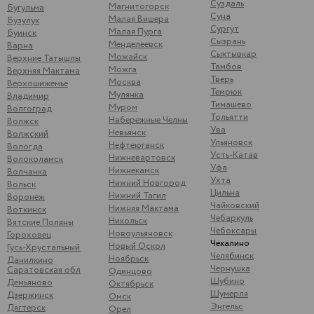
Суздаль
Магнитогорск
Бугульма
Суна
Малая Вишера
Бузулук
Сургут
Малая Пурга
Буинск
Сызрань
Менделеевск
Варна
Сыктывкар
Можайск
Верхние Татышлы
Тамбов
Можга
Верхняя Мактама
Тверь
Москва
Верхошижемье
Темрюк
Мулянка
Владимир
Тимашево
Муром
Волгоград
Тольятти
Набережные Челны
Волжск
Ува
Невьянск
Волжский
Ульяновск
Нефтеюганск
Вологда
Усть-Катав
Нижневартовск
Волоколамск
Уфа
Нижнекамск
Волчанка
Ухта
Нижний Новгород
Вольск
Цильна
Нижний Тагил
Воронеж
Чайковский
Нижняя Мактама
Воткинск
Чебаркуль
Никольск
Вятские Поляны
Чебоксары
Новоульяновск
Гороховец
Чекалино
Новый Оскол
Гусь-Хрустальный
Челябинск
Ноябрьск
Данилкино
Чернушка
Саратовская обл
Одинцово
Шубино
Демьяново
Октябрьск
Шумерля
Дзержинск
Омск
Энгельс
Дягтерск
Орел