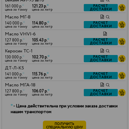
Бензин АИ-95 авто
161 000 р.
*
121.23 р.
*
РАСЧЕТ
ДОСТАВКИ
цена за тонну
цена за литр
Масло МГ-8
140 000 р.
*
114.80 р.
*
РАСЧЕТ
ДОСТАВКИ
цена за тонну
цена за литр
Масло VHVI-6
127 800 р.
*
105.43 р.
*
РАСЧЕТ
ДОСТАВКИ
цена за тонну
цена за литр
Керосин ТС-1
130 000 р.
*
102.70 р.
*
РАСЧЕТ
ДОСТАВКИ
цена за тонну
цена за литр
ДТ-Л-К5
141 000 р.
*
115.76 р.
*
РАСЧЕТ
ДОСТАВКИ
цена за тонну
цена за литр
Масло МГА-18
127 800 р.
*
106.07 р.
*
РАСЧЕТ
ДОСТАВКИ
цена за тонну
цена за литр
*
- Цена действительна при условии заказа доставки
нашим транспортом
ПОЛУЧИТЬ
СПЕЦИАЛЬНУЮ ЦЕНУ