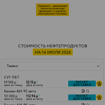
Заказать - дизельную
технологическую
фракцию / судовое
маловязкое топливо
СТОИМОСТЬ НЕФТЕПРОДУКТОВ
НА 14 ИЮЛЯ 2026
СУГ ПБТ
59 500 р.
*
32.13 р.
*
РАСЧЕТ
ДОСТАВКИ
цена за тонну
цена за литр
Бензин АИ-92 авто
151 000 р.
*
112.94 р.
*
РАСЧЕТ
ДОСТАВКИ
цена за тонну
цена за литр