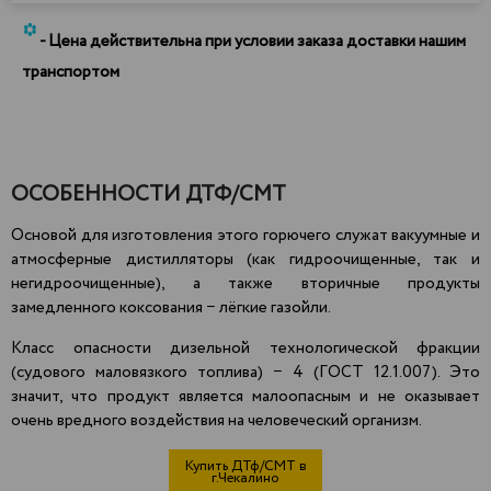
*
- Цена действительна при условии заказа доставки нашим
транспортом
ОСОБЕННОСТИ ДТФ/СМТ
Основой для изготовления этого горючего служат вакуумные и
атмосферные дистилляторы (как гидроочищенные, так и
негидроочищенные), а также вторичные продукты
замедленного коксования − лёгкие газойли.
Класс опасности дизельной технологической фракции
(судового маловязкого топлива) − 4 (ГОСТ 12.1.007). Это
значит, что продукт является
малоопасным
и не оказывает
очень вредного воздействия на человеческий организм.
Купить ДТф/СМТ в
г.Чекалино