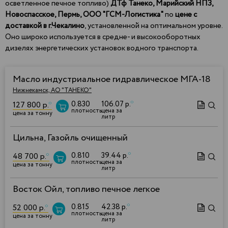
осветленное печное топливо)
ДТф Танеко,
Марийский НПЗ,
Новоспасское, Пермь, ООО "ГСМ-Логистика"
по
цене с
доставкой в г.Чекалино
, установленной на оптимальном уровне.
Оно широко используется в средне- и высокооборотных
дизелях энергетических установок водного транспорта.
Масло индустриальное гидравлическое МГА-18
Нижнекамск, АО "ТАНЕКО"
0.830
106.07 р.
*
127 800 р.
*
плотность
цена за
цена за тонну
литр
Цильна, Газойль очищенный
0.810
39.44 р.
*
48 700 р.
*
плотность
цена за
цена за тонну
литр
Восток Ойл, топливо печное легкое
0.815
42.38 р.
*
52 000 р.
*
плотность
цена за
цена за тонну
литр