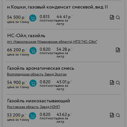
н.Кошки, газовый конденсат смесевой, вид II
0.815
44.41 р.
*
54 500 р.
*
плотность
цена за
цена за тонну
литр
НС-Ойл, газойль
пгт. Новоспасское (Ульяновская область), НПЗ "НС-Ойл"
0.820
54.28 р.
*
66 200 р.
*
плотность
цена за
цена за тонну
литр
Газойль ароматическая смесь
Волгоградская область, Завод Экотон
0.820
45.01 р.
*
54 900 р.
*
плотность
цена за
цена за тонну
литр
Газойль низкозастывающий
Ростовская область, Завод НЗНП
0.820
43.62 р.
*
53 200 р.
*
плотность
цена за
цена за тонну
литр