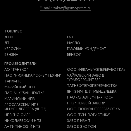
E-mail: zakaz@gsmoptom.ru
ТОПЛИВО
ДТФ
ГАЗ
ДТ
МАСЛО
КЕРОСИН
ГАЗОВЫЙ КОНДЕНСАТ
БЕНЗИН
БЕНЗОЛ
ПРОИЗВОДИТЕЛИ
АО "ТАНЕКО"
ООО «НЯГАНЬГАЗПЕРЕРАБОТКА»
ПАО "НИЖНЕКАМСКНЕФТЕХИМ"
ЧАЙКОВСКИЙ ЗАВОД
"УРАЛОРГСИНТЕЗ"
ТАИФ-НК
ТАТНЕФТЕГАЗПЕРЕРАБОТКА
МАРИЙСКИЙ НПЗ
ЯНПЗ ИМ. Д. И. МЕНДЕЛЕЕВА
ПАО АНК "БАШНЕФТЬ"
ПАО «СЛАВНЕФТЬ-ЯНОС»
МАРИЙСКИЙ НПЗ
НПЗ "ПЕРВЫЙ ЗАВОД"
ЯРОСЛАВСКИЙ НПЗ
ИМ.МЕНДЕЛЕЕВА (ЯНПЗ)
ООО ТЮЛЬГАНПЕРЕРАБОТКА
НПЗ "НС-ОЙЛ"
ООО "ГСМ-ЛОГИСТИКА"
НИКОЛАЕВСКИЙ НПЗ
ЗАВОД НЗНП
АНТИПИНСКИЙ НПЗ
ЗАВОД ЭКОТОН