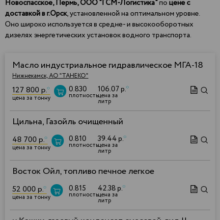
Новоспасское, Пермь, ООО "ГСМ-Логистика"
по
цене с
доставкой в г.Орск
, установленной на оптимальном уровне.
Оно широко используется в средне- и высокооборотных
дизелях энергетических установок водного транспорта.
Масло индустриальное гидравлическое МГА-18
Нижнекамск, АО "ТАНЕКО"
0.830
106.07 р.
*
127 800 р.
*
плотность
цена за
цена за тонну
литр
Цильна, Газойль очищенный
0.810
39.44 р.
*
48 700 р.
*
плотность
цена за
цена за тонну
литр
Восток Ойл, топливо печное легкое
0.815
42.38 р.
*
52 000 р.
*
плотность
цена за
цена за тонну
литр