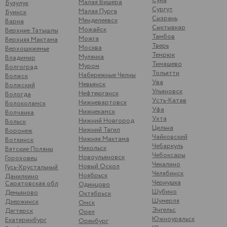
Суна
Малая Вишера
Бузулук
Сургут
Малая Пурга
Буинск
Сызрань
Менделеевск
Варна
Сыктывкар
Можайск
Верхние Татышлы
Тамбов
Можга
Верхняя Мактама
Тверь
Москва
Верхошижемье
Темрюк
Мулянка
Владимир
Тимашево
Муром
Волгоград
Тольятти
Набережные Челны
Волжск
Ува
Невьянск
Волжский
Ульяновск
Нефтеюганск
Вологда
Усть-Катав
Нижневартовск
Волоколамск
Уфа
Нижнекамск
Волчанка
Ухта
Нижний Новгород
Вольск
Цильна
Нижний Тагил
Воронеж
Чайковский
Нижняя Мактама
Воткинск
Чебаркуль
Никольск
Вятские Поляны
Чебоксары
Новоульяновск
Гороховец
Чекалино
Новый Оскол
Гусь-Хрустальный
Челябинск
Ноябрьск
Данилкино
Чернушка
Саратовская обл
Одинцово
Шубино
Демьяново
Октябрьск
Шумерля
Дзержинск
Омск
Энгельс
Дягтерск
Орел
Южноуральск
Екатеринбург
Оренбург