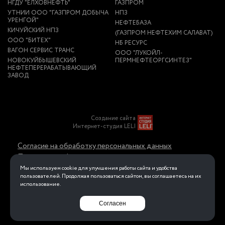
НГДУ "ЕЛХОВНЕФТЬ"
ГАЗПРОМ
УТНИИ ООО "ГАЗПРОМ ДОБЫЧА
НПЗ
УРЕНГОЙ"
НЕФТЕБАЗА
КИЧУЙСКИЙ НПЗ
(ГАЗПРОМ НЕФТЕХИМ САЛАВАТ)
ООО "БИТЕХ"
НБ РЕСУРС
ВАГОН СЕРВИС ТРАНС
ООО "ЛУКОЙЛ-
НОВОКУЙБЫШЕВСКИЙ
ПЕРМНЕФТЕОРГСИНТЕЗ"
НЕФТЕПЕРЕРАБАТЫВАЮЩИЙ
ЗАВОД
Создание сайта
Интернет-студия LELI
Согласие на обработку персональных данных
Политика конфиденциальности в отношении
обработки персональных данных
Мы используем cookie для улучшения работы сайта и удобства
пользователей. Продолжая пользоваться сайтом, вы соглашаетесь на их
использование.
Перейти на полную версию
Согласен