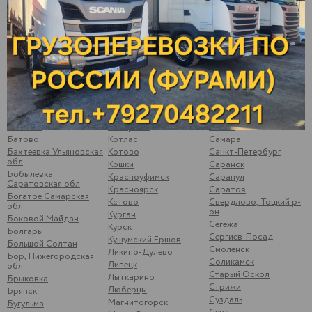
Арск
Калининск
Подымалово
Арти
Калуга
Покачи
Архангельск
Камышлов
Полевской
Аша
Катайск
Почеп
Бавлы
Кемь
Починки
Бакуры
Киржач
Псков
Балаково
Киров
Пугачев
Балахна
Кирово-Чепецк
Ромоданово
Балезино
Ковров
Рыбинск
Балтаси
Королев
Рыбная Слобода
Батайск
Кострома
Рязань
Батово
Котлас
Самара
Бахтеевка Ульяновская
Котово
Санкт-Петербург
обл
Кошки
Саранск
Бобылевка
Красноуфимск
Сарапул
Саратовская обл
Красноярск
Саратов
Богатое Самарская
Кстово
Свердлово, Тоцкий р-
обл
он
Курган
Боковой Майдан
Сегежа
Курск
Болгары
Сергиев-Посад
Кушумский Ершов
Большой Солтан
Смоленск
Ликино-Дулёво
Бор, Нижегородская
Соликамск
Липецк
обл
Старый Оскол
Лыткарино
Брыковка
Стрижи
Люберцы
Брянск
Суздаль
Магнитогорск
Бугульма