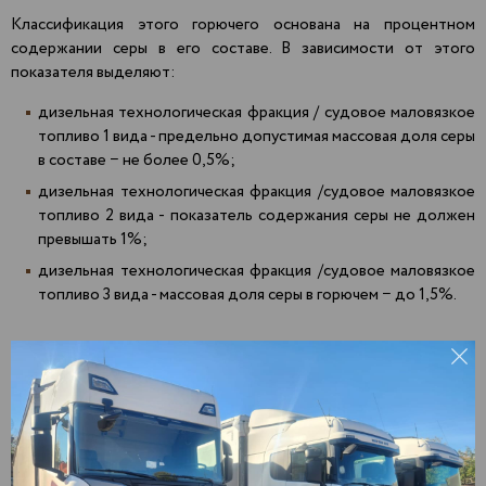
Классификация этого горючего основана на процентном
содержании серы в его составе. В зависимости от этого
показателя выделяют:
дизельная технологическая фракция / судовое маловязкое
топливо 1 вида - предельно допустимая массовая доля серы
в составе − не более 0,5%;
дизельная технологическая фракция /судовое маловязкое
топливо 2 вида - показатель содержания серы не должен
превышать 1%;
дизельная технологическая фракция /судовое маловязкое
топливо 3 вида - массовая доля серы в горючем − до 1,5%.
Доставка
печного топлива СМТ оптом
Агрыз
Зеленодольск
Пекша
Актаныш
Златоуст
Пенза
Алнаши
Иваново
Первоуральск
Альметьевск
Ижевск
Пермь
Арамиль
Йошкар-Ола
Подольск
Арзамас
Казань
Подосинки