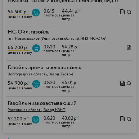
н.Кошки, газовый конденсат смесевой, вид II
0.815
44.41 р.
*
54 500 р.
*
плотность
цена за
цена за тонну
литр
НС-Ойл, газойль
пгт. Новоспасское (Ульяновская область), НПЗ "НС-Ойл"
0.820
54.28 р.
*
66 200 р.
*
плотность
цена за
цена за тонну
литр
Газойль ароматическая смесь
Волгоградская область, Завод Экотон
0.820
45.01 р.
*
54 900 р.
*
плотность
цена за
цена за тонну
литр
Газойль низкозастывающий
Ростовская область, Завод НЗНП
0.820
43.62 р.
*
53 200 р.
*
плотность
цена за
цена за тонну
литр