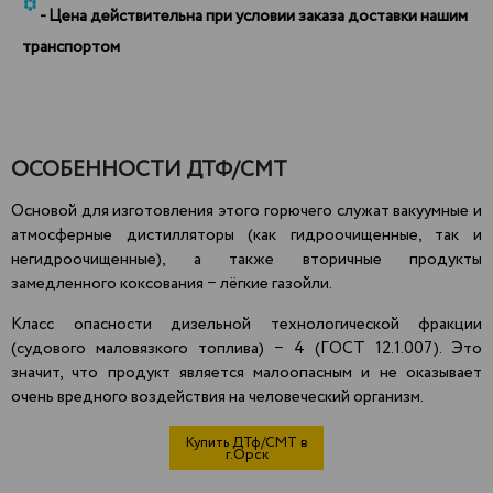
*
- Цена действительна при условии заказа доставки нашим
транспортом
ОСОБЕННОСТИ ДТФ/СМТ
Основой для изготовления этого горючего служат вакуумные и
атмосферные дистилляторы (как гидроочищенные, так и
негидроочищенные), а также вторичные продукты
замедленного коксования − лёгкие газойли.
Класс опасности дизельной технологической фракции
(судового маловязкого топлива) − 4 (ГОСТ 12.1.007). Это
значит, что продукт является
малоопасным
и не оказывает
очень вредного воздействия на человеческий организм.
Купить ДТф/СМТ в
г.Орск