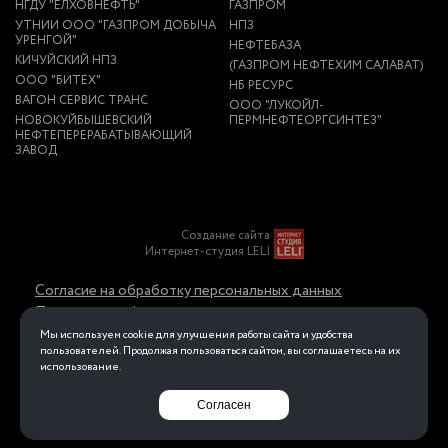
НГДУ "ЕЛХОВНЕФТЬ"
ГАЗПРОМ
УТНИИ ООО "ГАЗПРОМ ДОБЫЧА
НПЗ
УРЕНГОЙ"
НЕФТЕБАЗА
КИЧУЙСКИЙ НПЗ
(ГАЗПРОМ НЕФТЕХИМ САЛАВАТ)
ООО "БИТЕХ"
НБ РЕСУРС
ВАГОН СЕРВИС ТРАНС
ООО "ЛУКОЙЛ-
НОВОКУЙБЫШЕВСКИЙ
ПЕРМНЕФТЕОРГСИНТЕЗ"
НЕФТЕПЕРЕРАБАТЫВАЮЩИЙ
ЗАВОД
Создание сайта
Интернет-студия LELI
Согласие на обработку персональных данных
Политика конфиденциальности в отношении
обработки персональных данных
Мы используем cookie для улучшения работы сайта и удобства
пользователей. Продолжая пользоваться сайтом, вы соглашаетесь на их
использование.
Перейти на полную версию
Согласен