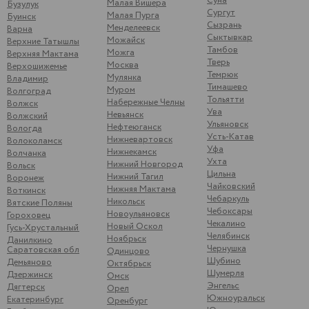
Суна
Малая Вишера
Бузулук
Сургут
Малая Пурга
Буинск
Сызрань
Менделеевск
Варна
Сыктывкар
Можайск
Верхние Татышлы
Тамбов
Можга
Верхняя Мактама
Тверь
Москва
Верхошижемье
Темрюк
Мулянка
Владимир
Тимашево
Муром
Волгоград
Тольятти
Набережные Челны
Волжск
Ува
Невьянск
Волжский
Ульяновск
Нефтеюганск
Вологда
Усть-Катав
Нижневартовск
Волоколамск
Уфа
Нижнекамск
Волчанка
Ухта
Нижний Новгород
Вольск
Цильна
Нижний Тагил
Воронеж
Чайковский
Нижняя Мактама
Воткинск
Чебаркуль
Никольск
Вятские Поляны
Чебоксары
Новоульяновск
Гороховец
Чекалино
Новый Оскол
Гусь-Хрустальный
Челябинск
Ноябрьск
Данилкино
Чернушка
Саратовская обл
Одинцово
Шубино
Демьяново
Октябрьск
Шумерля
Дзержинск
Омск
Энгельс
Дягтерск
Орел
Южноуральск
Екатеринбург
Оренбург