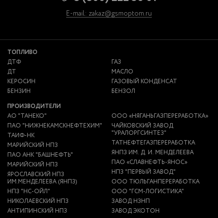
E-mail: zakaz@gsmoptom.ru
ТОПЛИВО
ДТФ
ГАЗ
ДТ
МАСЛО
КЕРОСИН
ГАЗОВЫЙ КОНДЕНСАТ
БЕНЗИН
БЕНЗОЛ
ПРОИЗВОДИТЕЛИ
АО "ТАНЕКО"
ООО «НЯГАНЬГАЗПЕРЕРАБОТКА»
ПАО "НИЖНЕКАМСКНЕФТЕХИМ"
ЧАЙКОВСКИЙ ЗАВОД
"УРАЛОРГСИНТЕЗ"
ТАИФ-НК
ТАТНЕФТЕГАЗПЕРЕРАБОТКА
МАРИЙСКИЙ НПЗ
ЯНПЗ ИМ. Д. И. МЕНДЕЛЕЕВА
ПАО АНК "БАШНЕФТЬ"
ПАО «СЛАВНЕФТЬ-ЯНОС»
МАРИЙСКИЙ НПЗ
НПЗ "ПЕРВЫЙ ЗАВОД"
ЯРОСЛАВСКИЙ НПЗ
ИМ.МЕНДЕЛЕЕВА (ЯНПЗ)
ООО ТЮЛЬГАНПЕРЕРАБОТКА
НПЗ "НС-ОЙЛ"
ООО "ГСМ-ЛОГИСТИКА"
НИКОЛАЕВСКИЙ НПЗ
ЗАВОД НЗНП
АНТИПИНСКИЙ НПЗ
ЗАВОД ЭКОТОН