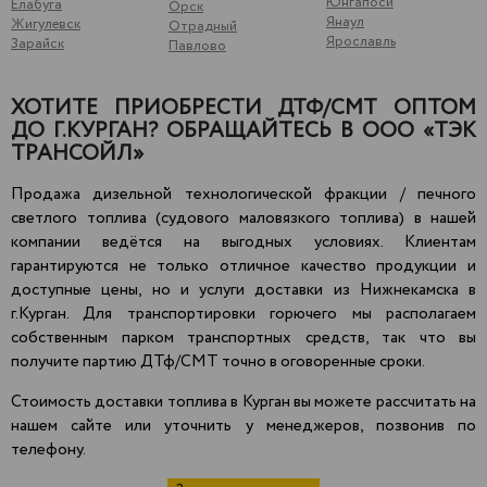
Юнгапоси
Елабуга
Орск
Янаул
Жигулевск
Отрадный
Ярославль
Зарайск
Павлово
ХОТИТЕ ПРИОБРЕСТИ ДТФ/СМТ ОПТОМ
ДО Г.КУРГАН? ОБРАЩАЙТЕСЬ В ООО «ТЭК
ТРАНСОЙЛ»
Продажа дизельной технологической фракции / печного
светлого топлива (судового маловязкого топлива) в нашей
компании ведётся на выгодных условиях. Клиентам
гарантируются не только отличное качество продукции и
доступные цены, но и услуги доставки из Нижнекамска в
г.Курган. Для транспортировки горючего мы располагаем
собственным парком транспортных средств, так что вы
получите партию ДТф/СМТ точно в оговоренные сроки.
Стоимость доставки топлива в Курган вы можете рассчитать на
нашем сайте или уточнить у менеджеров, позвонив по
телефону.