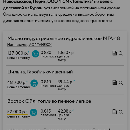
Новоспасское, Пермь, ООО "ГСМ-Логистика"
по
цене с
доставкой в г.Курган
, установленной на оптимальном уровне.
Оно широко используется в средне- и высокооборотных
дизелях энергетических установок водного транспорта.
Масло индустриальное гидравлическое МГА-18
Нижнекамск, АО "ТАНЕКО"
0.830
106.07 р.
*
127 800 р.
*
плотность
цена за
цена за тонну
литр
Цильна, Газойль очищенный
0.810
39.44 р.
*
48 700 р.
*
плотность
цена за
цена за тонну
литр
Восток Ойл, топливо печное легкое
0.815
42.38 р.
*
52 000 р.
*
плотность
цена за
цена за тонну
литр