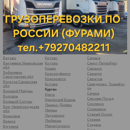
Арск
Калининск
Подымалово
Арти
Калуга
Покачи
Архангельск
Камышлов
Полевской
Аша
Катайск
Почеп
Бавлы
Кемь
Починки
Бакуры
Киржач
Псков
Балаково
Киров
Пугачев
Балахна
Кирово-Чепецк
Ромоданово
Балезино
Ковров
Рыбинск
Балтаси
Королев
Рыбная Слобода
Батайск
Кострома
Рязань
Батово
Котлас
Самара
Бахтеевка Ульяновская
Котово
Санкт-Петербург
обл
Кошки
Саранск
Бобылевка
Красноуфимск
Сарапул
Саратовская обл
Красноярск
Саратов
Богатое Самарская
Кстово
Свердлово, Тоцкий р-
обл
он
Курган
Боковой Майдан
Сегежа
Курск
Болгары
Сергиев-Посад
Кушумский Ершов
Большой Солтан
Смоленск
Ликино-Дулёво
Бор, Нижегородская
Соликамск
Липецк
обл
Старый Оскол
Лыткарино
Брыковка
Стрижи
Люберцы
Брянск
Суздаль
Магнитогорск
Бугульма