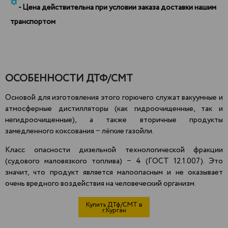
*
- Цена действительна при условии заказа доставки нашим
транспортом
ОСОБЕННОСТИ ДТФ/СМТ
Основой для изготовления этого горючего служат вакуумные и
атмосферные дистилляторы (как гидроочищенные, так и
негидроочищенные), а также вторичные продукты
замедленного коксования − лёгкие газойли.
Класс опасности дизельной технологической фракции
(судового маловязкого топлива) − 4 (ГОСТ 12.1.007). Это
значит, что продукт является
малоопасным
и не оказывает
очень вредного воздействия на человеческий организм.
Купить ДТф/СМТ в
г.Курган