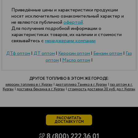
Приведённые цены и характеристики продукции
носят исключительно ознакомительный характер и
не являются публичной
офертой
.
Для получения подробной информации о
характеристиках товаров, их наличии и стоимости
связывайтесь с
менеджерами компании
ДТф оптом
|
ДТ оптом
|
Керосин оптом
|
Бензин оптом
|
Газ
оптом
|
Масло оптом
|
ДРУГОЕ ТОПЛИВО В ЭТОМ ЖЕ ГОРОДЕ:
керосин топливо в г. Курган
|
дизтопливо Танеко в г. Курган
|
газ оптом в г.
Курган
|
доставка бензина в г. Курган
|
стоимость доставки 30 куб. до г. Курган
РАССЧИТАТЬ
ДОСТАВКУ ГСМ
8 (800) 222 36 01