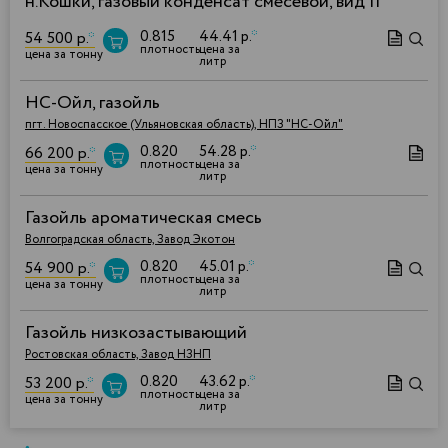
н.Кошки, газовый конденсат смесевой, вид II
0.815
44.41 р.
*
54 500 р.
*
плотность
цена за
цена за тонну
литр
НС-Ойл, газойль
пгт. Новоспасское (Ульяновская область), НПЗ "НС-Ойл"
0.820
54.28 р.
*
66 200 р.
*
плотность
цена за
цена за тонну
литр
Газойль ароматическая смесь
Волгоградская область, Завод Экотон
0.820
45.01 р.
*
54 900 р.
*
плотность
цена за
цена за тонну
литр
Газойль низкозастывающий
Ростовская область, Завод НЗНП
0.820
43.62 р.
*
53 200 р.
*
плотность
цена за
цена за тонну
литр