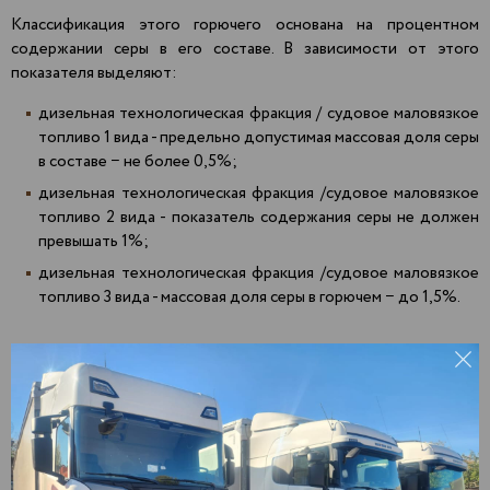
Классификация этого горючего основана на процентном
содержании серы в его составе. В зависимости от этого
показателя выделяют:
дизельная технологическая фракция / судовое маловязкое
топливо 1 вида - предельно допустимая массовая доля серы
в составе − не более 0,5%;
дизельная технологическая фракция /судовое маловязкое
топливо 2 вида - показатель содержания серы не должен
превышать 1%;
дизельная технологическая фракция /судовое маловязкое
топливо 3 вида - массовая доля серы в горючем − до 1,5%.
Доставка
печного топлива СМТ оптом
Агрыз
Зеленодольск
Пекша
Актаныш
Златоуст
Пенза
Алнаши
Иваново
Первоуральск
Альметьевск
Ижевск
Пермь
Арамиль
Йошкар-Ола
Подольск
Арзамас
Казань
Подосинки