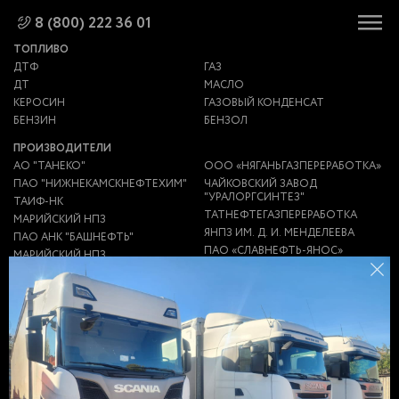
8 (800) 222 36 01
ТОПЛИВО
ДТФ
ГАЗ
ДТ
МАСЛО
КЕРОСИН
ГАЗОВЫЙ КОНДЕНСАТ
БЕНЗИН
БЕНЗОЛ
ПРОИЗВОДИТЕЛИ
АО "ТАНЕКО"
ООО «НЯГАНЬГАЗПЕРЕРАБОТКА»
ПАО "НИЖНЕКАМСКНЕФТЕХИМ"
ЧАЙКОВСКИЙ ЗАВОД
"УРАЛОРГСИНТЕЗ"
ТАИФ-НК
ТАТНЕФТЕГАЗПЕРЕРАБОТКА
МАРИЙСКИЙ НПЗ
ЯНПЗ ИМ. Д. И. МЕНДЕЛЕЕВА
ПАО АНК "БАШНЕФТЬ"
ПАО «СЛАВНЕФТЬ-ЯНОС»
МАРИЙСКИЙ НПЗ
НПЗ "ПЕРВЫЙ ЗАВОД"
ЯРОСЛАВСКИЙ НПЗ
ИМ.МЕНДЕЛЕЕВА (ЯНПЗ)
ООО ТЮЛЬГАНПЕРЕРАБОТКА
НПЗ "НС-ОЙЛ"
ООО "ГСМ-ЛОГИСТИКА"
НИКОЛАЕВСКИЙ НПЗ
ЗАВОД НЗНП
АНТИПИНСКИЙ НПЗ
ЗАВОД ЭКОТОН
НГДУ "ЕЛХОВНЕФТЬ"
ГАЗПРОМ
УТНИИ ООО "ГАЗПРОМ ДОБЫЧА
НПЗ
УРЕНГОЙ"
НЕФТЕБАЗА