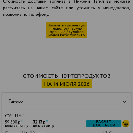
Стоимость доставки топлива в Нижний Тагил вы можете
рассчитать на нашем сайте или уточнить у менеджеров,
позвонив по телефону.
Заказать - дизельную
технологическую
фракцию / судовое
маловязкое топливо
СТОИМОСТЬ НЕФТЕПРОДУКТОВ
НА 14 ИЮЛЯ 2026
СУГ ПБТ
59 500 р.
*
32.13 р.
*
РАСЧЕТ
ДОСТАВКИ
цена за тонну
цена за литр