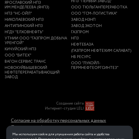
НПЗ "ПЕРВЫЙ ЗАВОД"
ЯРОСЛАВСКИЙ НПЗ
ИМ.МЕНДЕЛЕЕВА (ЯНПЗ)
ООО ТЮЛЬГАНПЕРЕРАБОТКА
НПЗ "НС-ОЙЛ"
ООО "ГСМ-ЛОГИСТИКА"
НИКОЛАЕВСКИЙ НПЗ
ЗАВОД НЗНП
АНТИПИНСКИЙ НПЗ
ЗАВОД ЭКОТОН
НГДУ "ЕЛХОВНЕФТЬ"
ГАЗПРОМ
УТНИИ ООО "ГАЗПРОМ ДОБЫЧА
НПЗ
УРЕНГОЙ"
НЕФТЕБАЗА
КИЧУЙСКИЙ НПЗ
(ГАЗПРОМ НЕФТЕХИМ САЛАВАТ)
ООО "БИТЕХ"
НБ РЕСУРС
ВАГОН СЕРВИС ТРАНС
ООО "ЛУКОЙЛ-
НОВОКУЙБЫШЕВСКИЙ
ПЕРМНЕФТЕОРГСИНТЕЗ"
НЕФТЕПЕРЕРАБАТЫВАЮЩИЙ
ЗАВОД
Создание сайта
Интернет-студия LELI
Согласие на обработку персональных данных
Политика конфиденциальности в отношении
обработки персональных данных
Мы используем cookie для улучшения работы сайта и удобства