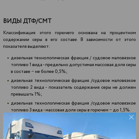
ВИДЫ ДТФ/СМТ
Классификация этого горючего основана на процентном
содержании серы в его составе. В зависимости от этого
показателя выделяют:
дизельная технологическая фракция / судовое маловязкое
топливо 1 вида - предельно допустимая массовая доля серы
в составе − не более 0,5%;
дизельная технологическая фракция /судовое маловязкое
топливо 2 вида - показатель содержания серы не должен
превышать 1%;
дизельная технологическая фракция /судовое маловязкое
топливо 3 вида - массовая доля серы в горючем − до 1,5%.
Доставка
печного топлива СМТ оптом
Агрыз
Зеленодольск
Пекша
Актаныш
Златоуст
Пенза