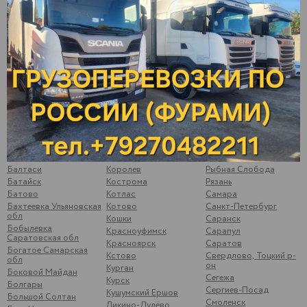
Алнаши
Иваново
Первоуральск
Альметьевск
Ижевск
Пермь
Арамиль
Йошкар-Ола
Подольск
Арзамас
Казань
Подосинки
Арск
Калининск
Подымалово
Арти
Калуга
Покачи
Архангельск
Камышлов
Полевской
Аша
Катайск
Почеп
Бавлы
Кемь
Починки
Бакуры
Киржач
Псков
Балаково
Киров
Пугачев
Балахна
Кирово-Чепецк
Ромоданово
Балезино
Ковров
Рыбинск
Балтаси
Королев
Рыбная Слобода
Батайск
Кострома
Рязань
Батово
Котлас
Самара
Бахтеевка Ульяновская
Котово
Санкт-Петербург
обл
Кошки
Саранск
Бобылевка
Красноуфимск
Сарапул
Саратовская обл
Красноярск
Саратов
Богатое Самарская
Кстово
Свердлово, Тоцкий р-
обл
он
Курган
Боковой Майдан
Сегежа
Курск
Болгары
Сергиев-Посад
Кушумский Ершов
Большой Солтан
Смоленск
Ликино-Дулёво