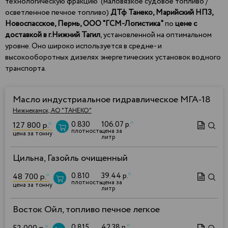
технологическую фракцию (маловязкое судовое топливо /
осветленное печное топливо)
ДТф Танеко,
Марийский НПЗ,
Новоспасское, Пермь, ООО "ГСМ-Логистика"
по
цене с
доставкой в г.Нижний Тагил
, установленной на оптимальном
уровне. Оно широко используется в средне- и
высокооборотных дизелях энергетических установок водного
транспорта.
Масло индустриальное гидравлическое МГА-18
Нижнекамск, АО "ТАНЕКО"
0.830
106.07 р.
*
127 800 р.
*
плотность
цена за
цена за тонну
литр
Цильна, Газойль очищенный
0.810
39.44 р.
*
48 700 р.
*
плотность
цена за
цена за тонну
литр
Восток Ойл, топливо печное легкое
0.815
42.38 р.
*