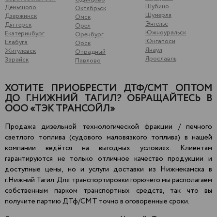
Шубино
Демьяново
Октябрьск
Шумерля
Дзержинск
Омск
Энгельс
Дягтерск
Орел
Южноуральск
Екатеринбург
Оренбург
Юнгапоси
Елабуга
Орск
Янаул
Жигулевск
Отрадный
Ярославль
Зарайск
Павлово
ХОТИТЕ ПРИОБРЕСТИ ДТФ/СМТ ОПТОМ
ДО Г.НИЖНИЙ ТАГИЛ? ОБРАЩАЙТЕСЬ В
ООО «ТЭК ТРАНСОЙЛ»
Продажа дизельной технологической фракции / печного
светлого топлива (судового маловязкого топлива) в нашей
компании ведётся на выгодных условиях. Клиентам
гарантируются не только отличное качество продукции и
доступные цены, но и услуги доставки из Нижнекамска в
г.Нижний Тагил. Для транспортировки горючего мы располагаем
собственным парком транспортных средств, так что вы
получите партию ДТф/СМТ точно в оговоренные сроки.