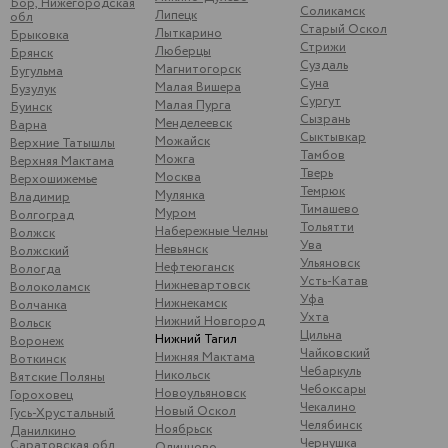
Бор, Нижегородская
Соликамск
Липецк
обл
Старый Оскол
Лыткарино
Брыковка
Стрижи
Люберцы
Брянск
Суздаль
Магнитогорск
Бугульма
Суна
Малая Вишера
Бузулук
Сургут
Малая Пурга
Буинск
Сызрань
Менделеевск
Варна
Сыктывкар
Можайск
Верхние Татышлы
Тамбов
Можга
Верхняя Мактама
Тверь
Москва
Верхошижемье
Темрюк
Мулянка
Владимир
Тимашево
Муром
Волгоград
Тольятти
Набережные Челны
Волжск
Ува
Невьянск
Волжский
Ульяновск
Нефтеюганск
Вологда
Усть-Катав
Нижневартовск
Волоколамск
Уфа
Нижнекамск
Волчанка
Ухта
Нижний Новгород
Вольск
Цильна
Нижний Тагил
Воронеж
Чайковский
Нижняя Мактама
Воткинск
Чебаркуль
Никольск
Вятские Поляны
Чебоксары
Новоульяновск
Гороховец
Чекалино
Новый Оскол
Гусь-Хрустальный
Челябинск
Ноябрьск
Данилкино
Чернушка
Саратовская обл
Одинцово