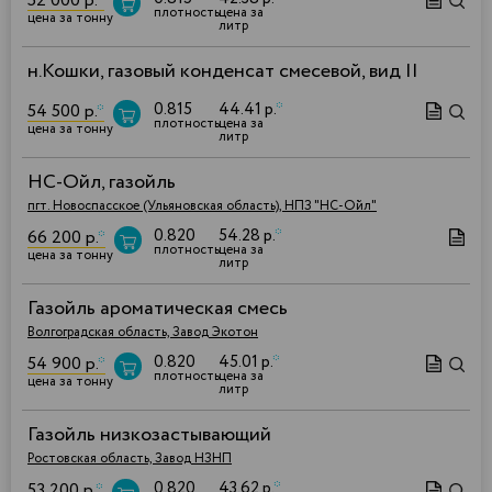
52 000 р.
*
плотность
цена за
цена за тонну
литр
н.Кошки, газовый конденсат смесевой, вид II
0.815
44.41 р.
*
54 500 р.
*
плотность
цена за
цена за тонну
литр
НС-Ойл, газойль
пгт. Новоспасское (Ульяновская область), НПЗ "НС-Ойл"
0.820
54.28 р.
*
66 200 р.
*
плотность
цена за
цена за тонну
литр
Газойль ароматическая смесь
Волгоградская область, Завод Экотон
0.820
45.01 р.
*
54 900 р.
*
плотность
цена за
цена за тонну
литр
Газойль низкозастывающий
Ростовская область, Завод НЗНП
0.820
43.62 р.
*
53 200 р.
*