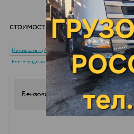
СТОИМОСТЬ ДОСТАВКИ ДТФ/СМТ ДО Г.
Нижнекамск (АО "ТАНЕКО")
пгт. Новоспасское (
Волгоградская область (Завод Экотон)
30
Бензовоз
куб.
стоимость доставки