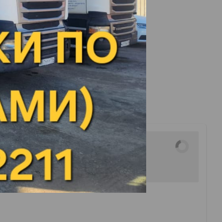
ть (Завод НЗНП)
:
города Люберцы: