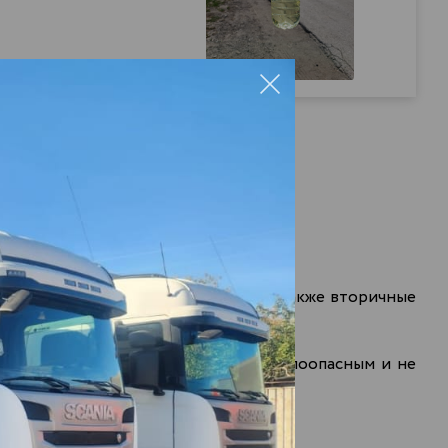
нные, так и негидроочищенные), а также вторичные
Это значит, что продукт является
малоопасным
и не