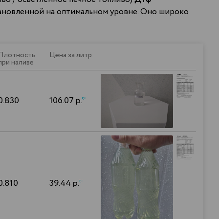
тановленной на оптимальном уровне. Оно широко
Плотность
Цена за литр
при наливе
0.830
106.07 р.
*
0.810
39.44 р.
*