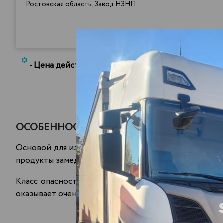
Ростовская область, Завод НЗНП
*
- Цена действительна при условии заказа доста
ОСОБЕННОСТИ ДТФ/СМТ
Основой для изготовления этого горючего служат 
продукты замедленного коксования − лёгкие газойл
Класс опасности дизельной технологической фракции
оказывает очень вредного воздействия на человече