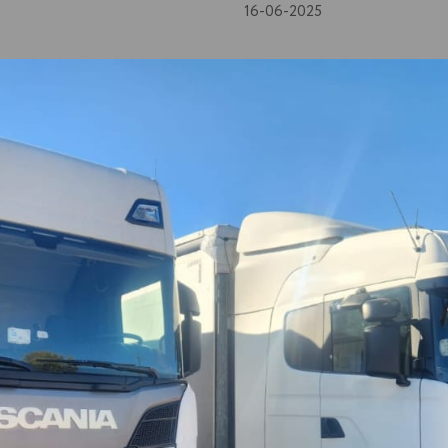
16-06-2025
вки нашим транспортом
вакуумные и атмосферные дистилляторы (как гидроочище
и.
 (судового маловязкого топлива) − 4 (ГОСТ 12.1.007). 
ский организм.
Купить ДТф/СМТ в