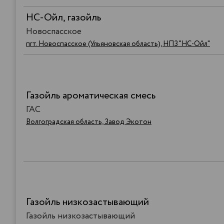
НС-Ойл, газойль
Новоспасское
пгт. Новоспасское (Ульяновская область), НПЗ "НС-Ойл"
Газойль ароматическая смесь
ГАС
Волгоградская область, Завод Экотон
Газойль низкозастывающий
Газойль низкозастывающий