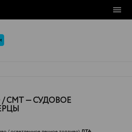
М
/ СМТ — СУДОВОЕ
ЕРЦЫ
во / осветленное печное топливо)
ДТф