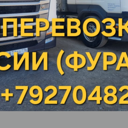
г.Люберцы
 ЛЮБЕРЦЫ
Ульяновская область) (НПЗ "НС-Ойл")
Ростовская облас
—
стоимость доставки до города Люберцы
 1 литра до города Люберцы:
стоимость доставки 1 тонны до 