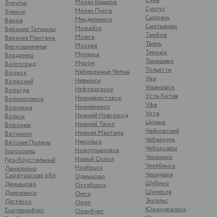
Суна
Малая Вишера
Бузулук
Сургут
Малая Пурга
Буинск
Сызрань
Менделеевск
Варна
Сыктывкар
Можайск
Верхние Татышлы
Тамбов
Можга
Верхняя Мактама
Тверь
Москва
Верхошижемье
Темрюк
Мулянка
Владимир
Тимашево
Муром
Волгоград
Тольятти
Набережные Челны
Волжск
Ува
Невьянск
Волжский
Ульяновск
Нефтеюганск
Вологда
Усть-Катав
Нижневартовск
Волоколамск
Уфа
Нижнекамск
Волчанка
Ухта
Нижний Новгород
Вольск
Цильна
Нижний Тагил
Воронеж
Чайковский
Нижняя Мактама
Воткинск
Чебаркуль
Никольск
Вятские Поляны
Чебоксары
Новоульяновск
Гороховец
Чекалино
Новый Оскол
Гусь-Хрустальный
Челябинск
Ноябрьск
Данилкино
Чернушка
Саратовская обл
Одинцово
Шубино
Демьяново
Октябрьск
Шумерля
Дзержинск
Омск
Энгельс
Дягтерск
Орел
Южноуральск
Екатеринбург
Оренбург