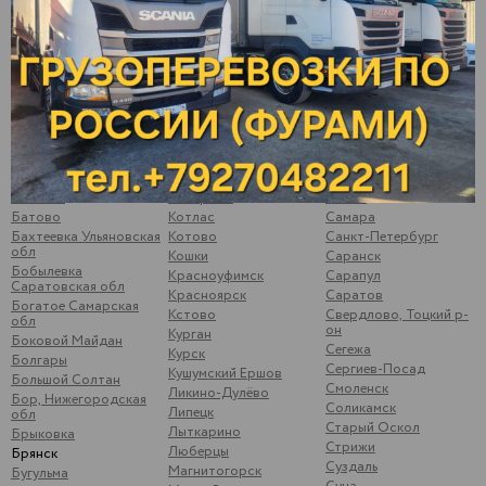
Арск
Калининск
Подымалово
Арти
Калуга
Покачи
Архангельск
Камышлов
Полевской
Аша
Катайск
Почеп
Бавлы
Кемь
Починки
Бакуры
Киржач
Псков
Балаково
Киров
Пугачев
Балахна
Кирово-Чепецк
Ромоданово
Балезино
Ковров
Рыбинск
Балтаси
Королев
Рыбная Слобода
Батайск
Кострома
Рязань
Батово
Котлас
Самара
Бахтеевка Ульяновская
Котово
Санкт-Петербург
обл
Кошки
Саранск
Бобылевка
Красноуфимск
Сарапул
Саратовская обл
Красноярск
Саратов
Богатое Самарская
Кстово
Свердлово, Тоцкий р-
обл
он
Курган
Боковой Майдан
Сегежа
Курск
Болгары
Сергиев-Посад
Кушумский Ершов
Большой Солтан
Смоленск
Ликино-Дулёво
Бор, Нижегородская
Соликамск
Липецк
обл
Старый Оскол
Лыткарино
Брыковка
Стрижи
Люберцы
Брянск
Суздаль
Магнитогорск
Бугульма