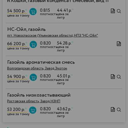
н.Кошки, газовый конденсат смесевой, вид II
0.815
44.41 р.
*
54 500 р.
*
плотность
цена за
цена за тонну
литр
НС-Ойл, газойль
пгт. Новоспасское (Ульяновская область), НПЗ "НС-Ойл"
0.820
54.28 р.
*
66 200 р.
*
плотность
цена за
цена за тонну
литр
Газойль ароматическая смесь
Волгоградская область, Завод Экотон
0.820
45.01 р.
*
54 900 р.
*
плотность
цена за
цена за тонну
литр
Газойль низкозастывающий
Ростовская область, Завод НЗНП
0.820
43.62 р.
*
53 200 р.
*
плотность
цена за
цена за тонну
литр