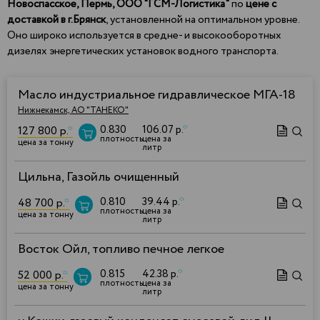
Новоспасское, Пермь, ООО "ГСМ-Логистика"
по
цене с
доставкой в г.Брянск
, установленной на оптимальном уровне.
Оно широко используется в средне- и высокооборотных
дизелях энергетических установок водного транспорта.
Масло индустриальное гидравлическое МГА-18
Нижнекамск, АО "ТАНЕКО"
0.830
106.07 р.
*
127 800 р.
*
плотность
цена за
цена за тонну
литр
Цильна, Газойль очищенный
0.810
39.44 р.
*
48 700 р.
*
плотность
цена за
цена за тонну
литр
Восток Ойл, топливо печное легкое
0.815
42.38 р.
*
52 000 р.
*
плотность
цена за
цена за тонну
литр