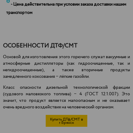
*
- Цена действительна при условии заказа доставки нашим
транспортом
ОСОБЕННОСТИ ДТФ/СМТ
Основой для изготовления этого горючего служат вакуумные и
атмосферные дистилляторы (как гидроочищенные, так и
негидроочищенные), а также вторичные продукты
замедленного коксования − лёгкие газойли.
Класс опасности дизельной технологической фракции
(судового маловязкого топлива) − 4 (ГОСТ 12.1.007). Это
значит, что продукт является
малоопасным
и не оказывает
очень вредного воздействия на человеческий организм.
Купить ДТф/СМТ в
г.Брянск