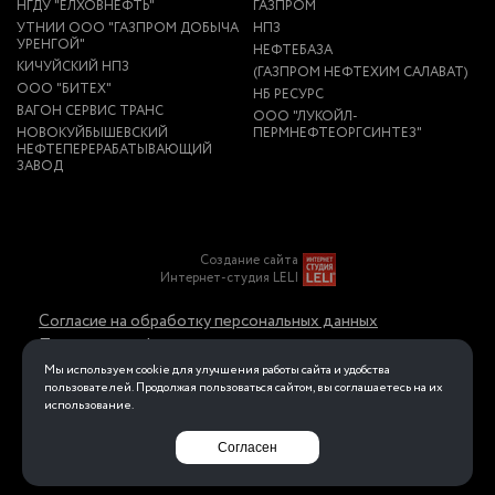
НГДУ "ЕЛХОВНЕФТЬ"
ГАЗПРОМ
УТНИИ ООО "ГАЗПРОМ ДОБЫЧА
НПЗ
УРЕНГОЙ"
НЕФТЕБАЗА
КИЧУЙСКИЙ НПЗ
(ГАЗПРОМ НЕФТЕХИМ САЛАВАТ)
ООО "БИТЕХ"
НБ РЕСУРС
ВАГОН СЕРВИС ТРАНС
ООО "ЛУКОЙЛ-
НОВОКУЙБЫШЕВСКИЙ
ПЕРМНЕФТЕОРГСИНТЕЗ"
НЕФТЕПЕРЕРАБАТЫВАЮЩИЙ
ЗАВОД
Создание сайта
Интернет-студия LELI
Согласие на обработку персональных данных
Политика конфиденциальности в отношении
обработки персональных данных
Мы используем cookie для улучшения работы сайта и удобства
пользователей. Продолжая пользоваться сайтом, вы соглашаетесь на их
использование.
Перейти на полную версию
Согласен