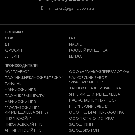
E-mail: zakaz@gsmoptom.ru
ТОПЛИВО
ДТФ
ГАЗ
ДТ
МАСЛО
КЕРОСИН
ГАЗОВЫЙ КОНДЕНСАТ
БЕНЗИН
БЕНЗОЛ
ПРОИЗВОДИТЕЛИ
АО "ТАНЕКО"
ООО «НЯГАНЬГАЗПЕРЕРАБОТКА»
ПАО "НИЖНЕКАМСКНЕФТЕХИМ"
ЧАЙКОВСКИЙ ЗАВОД
"УРАЛОРГСИНТЕЗ"
ТАИФ-НК
ТАТНЕФТЕГАЗПЕРЕРАБОТКА
МАРИЙСКИЙ НПЗ
ЯНПЗ ИМ. Д. И. МЕНДЕЛЕЕВА
ПАО АНК "БАШНЕФТЬ"
ПАО «СЛАВНЕФТЬ-ЯНОС»
МАРИЙСКИЙ НПЗ
НПЗ "ПЕРВЫЙ ЗАВОД"
ЯРОСЛАВСКИЙ НПЗ
ИМ.МЕНДЕЛЕЕВА (ЯНПЗ)
ООО ТЮЛЬГАНПЕРЕРАБОТКА
НПЗ "НС-ОЙЛ"
ООО "ГСМ-ЛОГИСТИКА"
НИКОЛАЕВСКИЙ НПЗ
ЗАВОД НЗНП
АНТИПИНСКИЙ НПЗ
ЗАВОД ЭКОТОН