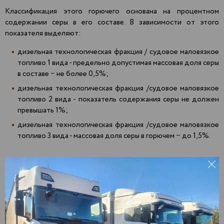
Классификация этого горючего основана на процентном
содержании серы в его составе. В зависимости от этого
показателя выделяют:
дизельная технологическая фракция / судовое маловязкое
топливо 1 вида - предельно допустимая массовая доля серы
в составе − не более 0,5%;
дизельная технологическая фракция /судовое маловязкое
топливо 2 вида - показатель содержания серы не должен
превышать 1%;
дизельная технологическая фракция /судовое маловязкое
топливо 3 вида - массовая доля серы в горючем − до 1,5%.
Доставка
печного топлива СМТ оптом
Агрыз
Зеленодольск
Пекша
Актаныш
Златоуст
Пенза
Алнаши
Иваново
Первоуральск
Альметьевск
Ижевск
Пермь
Арамиль
Йошкар-Ола
Подольск
Арзамас
Казань
Подосинки