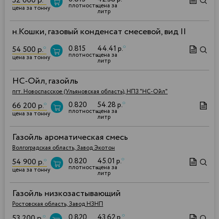
52 000 р.
*
плотность
цена за
цена за тонну
литр
н.Кошки, газовый конденсат смесевой, вид II
0.815
44.41 р.
*
54 500 р.
*
плотность
цена за
цена за тонну
литр
НС-Ойл, газойль
пгт. Новоспасское (Ульяновская область), НПЗ "НС-Ойл"
0.820
54.28 р.
*
66 200 р.
*
плотность
цена за
цена за тонну
литр
Газойль ароматическая смесь
Волгоградская область, Завод Экотон
0.820
45.01 р.
*
54 900 р.
*
плотность
цена за
цена за тонну
литр
Газойль низкозастывающий
Ростовская область, Завод НЗНП
0.820
43.62 р.
*
53 200 р.
*