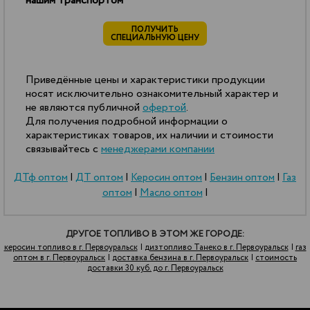
нашим транспортом
ПОЛУЧИТЬ
СПЕЦИАЛЬНУЮ ЦЕНУ
Приведённые цены и характеристики продукции
носят исключительно ознакомительный характер и
не являются публичной
офертой
.
Для получения подробной информации о
характеристиках товаров, их наличии и стоимости
связывайтесь с
менеджерами компании
ДТф оптом
|
ДТ оптом
|
Керосин оптом
|
Бензин оптом
|
Газ
оптом
|
Масло оптом
|
ДРУГОЕ ТОПЛИВО В ЭТОМ ЖЕ ГОРОДЕ:
керосин топливо в г. Первоуральск
|
дизтопливо Танеко в г. Первоуральск
|
газ
оптом в г. Первоуральск
|
доставка бензина в г. Первоуральск
|
стоимость
доставки 30 куб. до г. Первоуральск