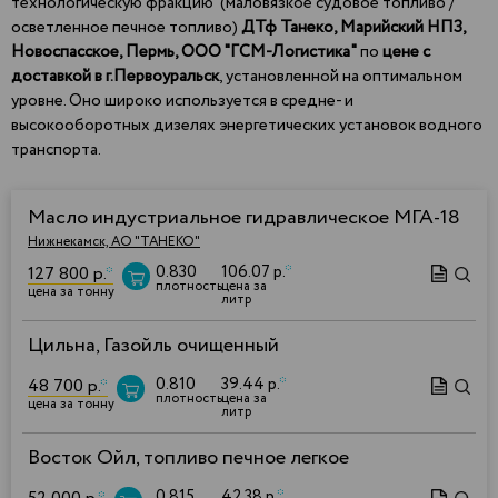
технологическую фракцию (маловязкое судовое топливо /
осветленное печное топливо)
ДТф Танеко,
Марийский НПЗ,
Новоспасское, Пермь, ООО "ГСМ-Логистика"
по
цене с
доставкой в г.Первоуральск
, установленной на оптимальном
уровне. Оно широко используется в средне- и
высокооборотных дизелях энергетических установок водного
транспорта.
Масло индустриальное гидравлическое МГА-18
Нижнекамск, АО "ТАНЕКО"
0.830
106.07 р.
*
127 800 р.
*
плотность
цена за
цена за тонну
литр
Цильна, Газойль очищенный
0.810
39.44 р.
*
48 700 р.
*
плотность
цена за
цена за тонну
литр
Восток Ойл, топливо печное легкое
0.815
42.38 р.
*