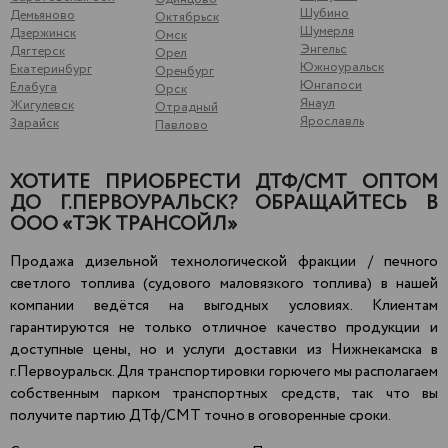
Шубино
Демьяново
Октябрьск
Шумерля
Дзержинск
Омск
Энгельс
Дягтерск
Орел
Южноуральск
Екатеринбург
Оренбург
Юнгапоси
Елабуга
Орск
Янаул
Жигулевск
Отрадный
Ярославль
Зарайск
Павлово
ХОТИТЕ ПРИОБРЕСТИ ДТФ/СМТ ОПТОМ
ДО Г.ПЕРВОУРАЛЬСК? ОБРАЩАЙТЕСЬ В
ООО «ТЭК ТРАНСОЙЛ»
Продажа дизельной технологической фракции / печного
светлого топлива (судового маловязкого топлива) в нашей
компании ведётся на выгодных условиях. Клиентам
гарантируются не только отличное качество продукции и
доступные цены, но и услуги доставки из Нижнекамска в
г.Первоуральск. Для транспортировки горючего мы располагаем
собственным парком транспортных средств, так что вы
получите партию ДТф/СМТ точно в оговоренные сроки.