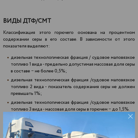
ВИДЫ ДТФ/СМТ
Классификация этого горючего основана на процентном
содержании серы в его составе. В зависимости от этого
показателя выделяют:
дизельная технологическая фракция / судовое маловязкое
топливо 1 вида - предельно допустимая массовая доля серы
в составе − не более 0,5%;
дизельная технологическая фракция /судовое маловязкое
топливо 2 вида - показатель содержания серы не должен
превышать 1%;
дизельная технологическая фракция /судовое маловязкое
топливо 3 вида - массовая доля серы в горючем − до 1,5%.
Доставка
печного топлива СМТ оптом
Агрыз
Зеленодольск
Пекша
Актаныш
Златоуст
Пенза