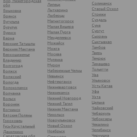
Бор, Нижегородская
Соликамск
Липецк
обл
Старый Оскол
Лыткарино
Брыковка
Стрижи
Люберцы
Брянск
Суздаль
Магнитогорск
Бугульма
Суна
Малая Вишера
Бузулук
Сургут
Малая Пурга
Буинск
Сызрань
Менделеевск
Варна
Сыктывкар
Можайск
Верхние Татышлы
Тамбов
Можга
Верхняя Мактама
Тверь
Москва
Верхошижемье
Темрюк
Мулянка
Владимир
Тимашево
Муром
Волгоград
Тольятти
Набережные Челны
Волжск
Ува
Невьянск
Волжский
Ульяновск
Нефтеюганск
Вологда
Усть-Катав
Нижневартовск
Волоколамск
Уфа
Нижнекамск
Волчанка
Ухта
Нижний Новгород
Вольск
Цильна
Нижний Тагил
Воронеж
Чайковский
Нижняя Мактама
Воткинск
Чебаркуль
Никольск
Вятские Поляны
Чебоксары
Новоульяновск
Гороховец
Чекалино
Новый Оскол
Гусь-Хрустальный
Челябинск
Ноябрьск
Данилкино
Чернушка
Саратовская обл
Одинцово