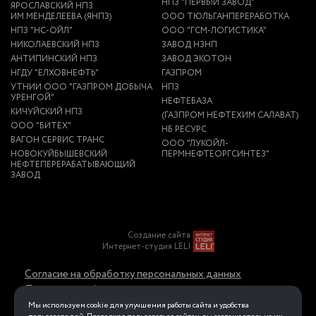
НПЗ "ПЕРВЫЙ ЗАВОД"
ЯРОСЛАВСКИЙ НПЗ
ИМ.МЕНДЕЛЕЕВА (ЯНПЗ)
ООО ТЮЛЬГАНПЕРЕРАБОТКА
НПЗ "НС-ОЙЛ"
ООО "ГСМ-ЛОГИСТИКА"
НИКОЛАЕВСКИЙ НПЗ
ЗАВОД НЗНП
АНТИПИНСКИЙ НПЗ
ЗАВОД ЭКОТОН
НГДУ "ЕЛХОВНЕФТЬ"
ГАЗПРОМ
УТНИИ ООО "ГАЗПРОМ ДОБЫЧА
НПЗ
УРЕНГОЙ"
НЕФТЕБАЗА
КИЧУЙСКИЙ НПЗ
(ГАЗПРОМ НЕФТЕХИМ САЛАВАТ)
ООО "БИТЕХ"
НБ РЕСУРС
ВАГОН СЕРВИС ТРАНС
ООО "ЛУКОЙЛ-
НОВОКУЙБЫШЕВСКИЙ
ПЕРМНЕФТЕОРГСИНТЕЗ"
НЕФТЕПЕРЕРАБАТЫВАЮЩИЙ
ЗАВОД
Создание сайта
Интернет-студия LELI
Согласие на обработку персональных данных
Политика конфиденциальности в отношении
обработки персональных данных
Мы используем cookie для улучшения работы сайта и удобства