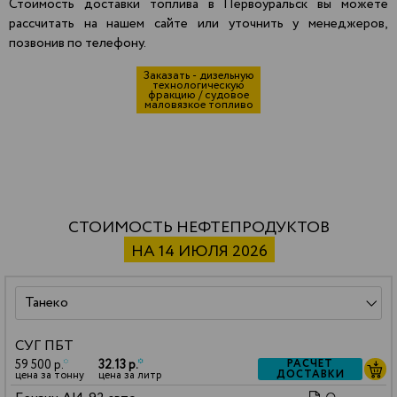
Стоимость доставки топлива в Первоуральск вы можете
рассчитать на нашем сайте или уточнить у менеджеров,
позвонив по телефону.
Заказать - дизельную
технологическую
фракцию / судовое
маловязкое топливо
СТОИМОСТЬ НЕФТЕПРОДУКТОВ
НА 14 ИЮЛЯ 2026
СУГ ПБТ
59 500 р.
*
32.13 р.
*
РАСЧЕТ
ДОСТАВКИ
цена за тонну
цена за литр