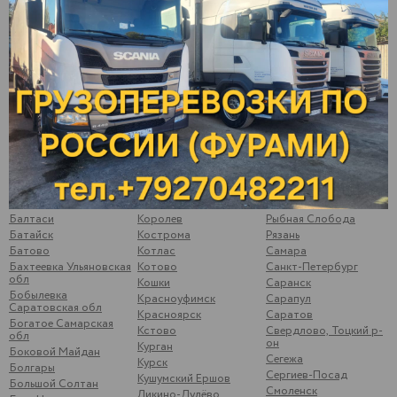
Алнаши
Иваново
Первоуральск
Альметьевск
Ижевск
Пермь
Арамиль
Йошкар-Ола
Подольск
Арзамас
Казань
Подосинки
Арск
Калининск
Подымалово
Арти
Калуга
Покачи
Архангельск
Камышлов
Полевской
Аша
Катайск
Почеп
Бавлы
Кемь
Починки
Бакуры
Киржач
Псков
Балаково
Киров
Пугачев
Балахна
Кирово-Чепецк
Ромоданово
Балезино
Ковров
Рыбинск
Балтаси
Королев
Рыбная Слобода
Батайск
Кострома
Рязань
Батово
Котлас
Самара
Бахтеевка Ульяновская
Котово
Санкт-Петербург
обл
Кошки
Саранск
Бобылевка
Красноуфимск
Сарапул
Саратовская обл
Красноярск
Саратов
Богатое Самарская
Кстово
Свердлово, Тоцкий р-
обл
он
Курган
Боковой Майдан
Сегежа
Курск
Болгары
Сергиев-Посад
Кушумский Ершов
Большой Солтан
Смоленск
Ликино-Дулёво