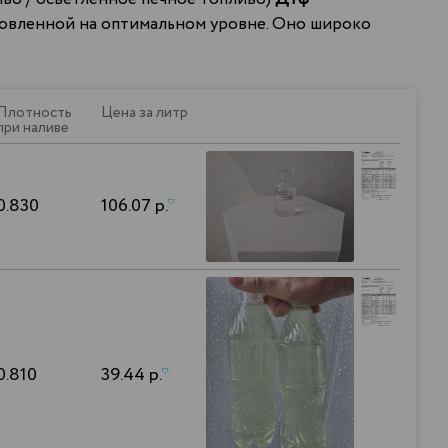
новленной на оптимальном уровне. Оно широко
Плотность
Цена за литр
при наливе
0.830
106.07 р.
*
0.810
39.44 р.
*