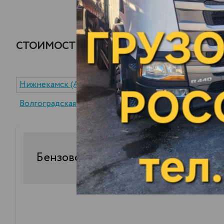
СТОИМОСТЬ ДОСТАВКИ ДТФ/СМТ ДО Г. 
Нижнекамск (АО "ТАНЕКО")
пгт. Новоспасское (
Волгоградская область (Завод Экотон)
30
Бензовоз
куб.
стоимость доставк