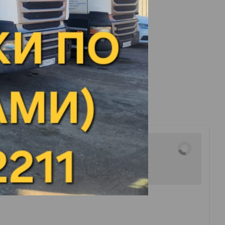
ть (Завод НЗНП)
орода Энгельс: