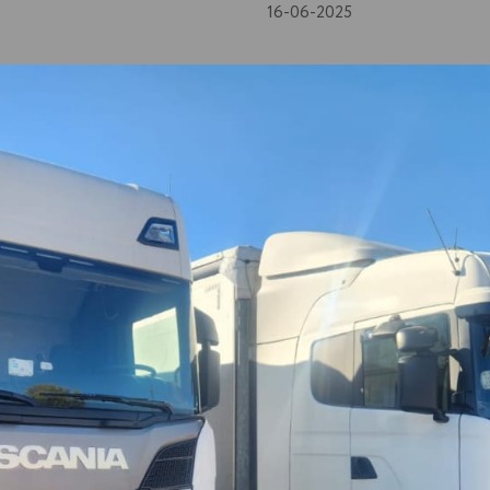
16-06-2025
вки нашим транспортом
вакуумные и атмосферные дистилляторы (как гидроочище
и.
 (судового маловязкого топлива) − 4 (ГОСТ 12.1.007). 
ский организм.
Купить ДТф/СМТ в г.Энгельс