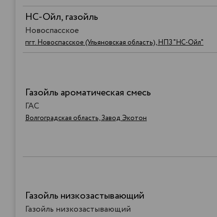
НС-Ойл, газойль
Новоспасское
пгт. Новоспасское (Ульяновская область), НПЗ "НС-Ойл"
Газойль ароматическая смесь
ГАС
Волгоградская область, Завод Экотон
Газойль низкозастывающий
Газойль низкозастывающий