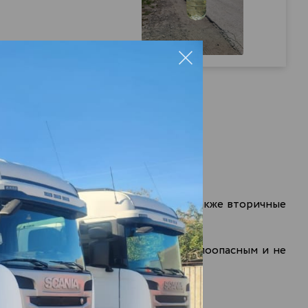
нные, так и негидроочищенные), а также вторичные
Это значит, что продукт является
малоопасным
и не