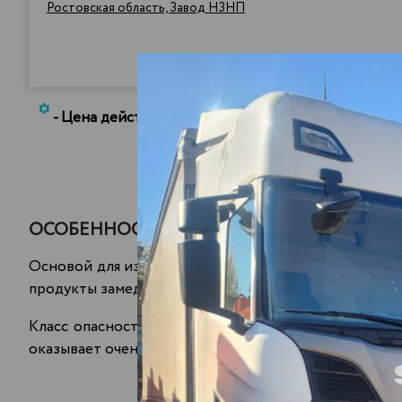
Ростовская область, Завод НЗНП
*
- Цена действительна при условии заказа доста
ОСОБЕННОСТИ ДТФ/СМТ
Основой для изготовления этого горючего служат 
продукты замедленного коксования − лёгкие газойл
Класс опасности дизельной технологической фракции
оказывает очень вредного воздействия на человече