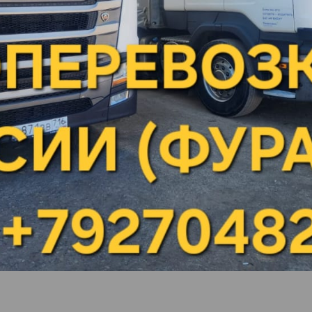
ЭНГЕЛЬС
Ульяновская область) (НПЗ "НС-Ойл")
Ростовская облас
—
стоимость доставки до города Энгельс:
и 1 литра до города Энгельс:
стоимость доставки 1 тонны до г