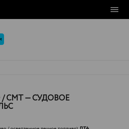
М
/ СМТ — СУДОВОЕ
ЛЬС
во / осветленное печное топливо)
ДТф