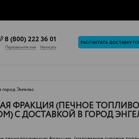
8 (800) 222 36 01
РАССЧИТАТЬ ДОСТАВКУ ГС
Перезвоните мне
Написать
 город Энгельс
Я ФРАКЦИЯ (ПЕЧНОЕ ТОПЛИВО 
) С ДОСТАВКОЙ В ГОРОД ЭНГЕ
е технологическую фракцию (маловязкое судовое топли